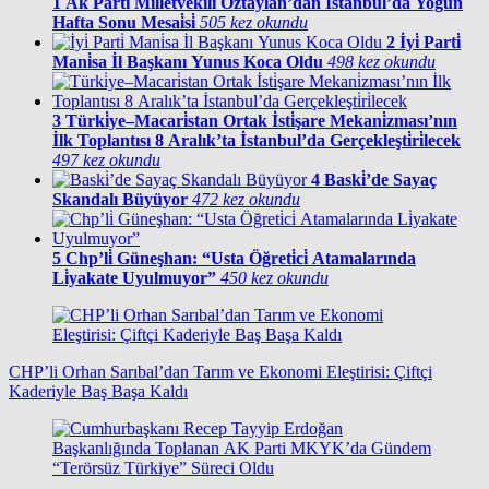
1
Ak Parti̇ Mi̇lletveki̇li̇ Öztaylan’dan İstanbul’da Yoğun
Hafta Sonu Mesai̇si̇
505 kez okundu
2
İyi̇ Parti̇
Mani̇sa İl Başkanı Yunus Koca Oldu
498 kez okundu
3
Türki̇ye–Macari̇stan Ortak İsti̇şare Mekani̇zması’nın
İlk Toplantısı 8 Aralık’ta İstanbul’da Gerçekleşti̇ri̇lecek
497 kez okundu
4
Baski̇’de Sayaç
Skandalı Büyüyor
472 kez okundu
5
Chp’li̇ Güneşhan: “Usta Öğreti̇ci̇ Atamalarında
Li̇yakate Uyulmuyor”
450 kez okundu
CHP’li Orhan Sarıbal’dan Tarım ve Ekonomi Eleştirisi: Çiftçi
Kaderiyle Baş Başa Kaldı