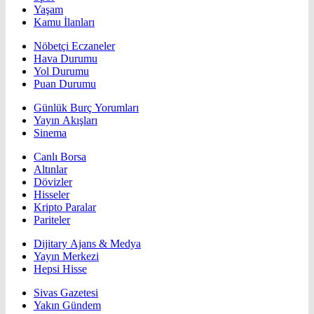
Yaşam
Kamu İlanları
Nöbetçi Eczaneler
Hava Durumu
Yol Durumu
Puan Durumu
Günlük Burç Yorumları
Yayın Akışları
Sinema
Canlı Borsa
Altınlar
Dövizler
Hisseler
Kripto Paralar
Pariteler
Dijitary Ajans & Medya
Yayın Merkezi
Hepsi Hisse
Sivas Gazetesi
Yakın Gündem