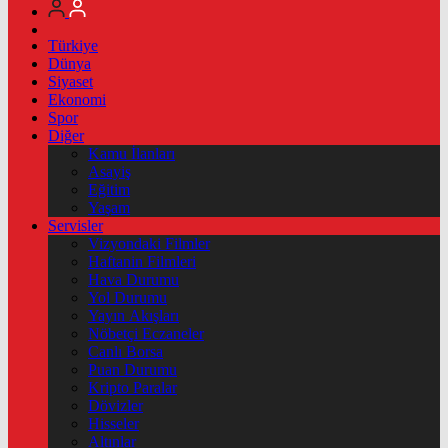
Türkiye
Dünya
Siyaset
Ekonomi
Spor
Diğer
Kamu İlanları
Asayiş
Eğitim
Yaşam
Servisler
Vizyondaki Filmler
Haftanin Filmleri
Hava Durumu
Yol Durumu
Yayın Akışları
Nöbetçi Eczaneler
Canlı Borsa
Puan Durumu
Kripto Paralar
Dövizler
Hisseler
Altınlar