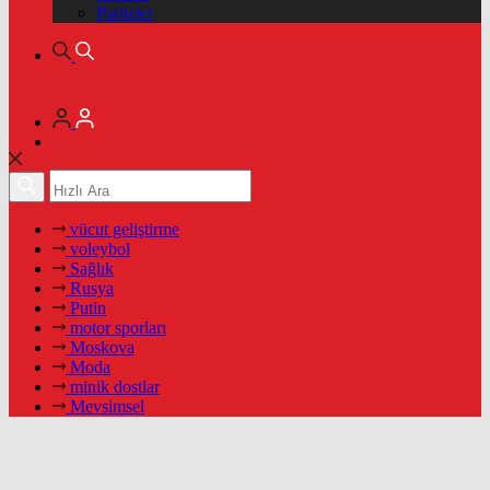
Pariteler
vücut geliştirme
voleybol
Sağlık
Rusya
Putin
motor sporları
Moskova
Moda
minik dostlar
Mevsimsel