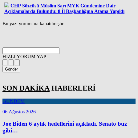
CHP Sözcüsü Müslim Sarı MYK Gündemine Dair
Açıklamalarda Bulundu: 8 İl Başkanlığına Atama Yapıldı
Bu yazı yorumlara kapatılmıştır.
HIZLI YORUM YAP
Gönder
SON DAKİKA
HABERLERİ
GÜNDEM
06 Ağustos 2026
Joe Biden 6 aylık hedeflerini açıkladı. Senato buz
gibi…