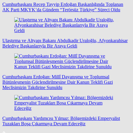
Cumhurbaşkanı Recep Tayyip Erdoğan Başkanlığında Toplanan
AK Parti MKYK’da Gündem “Terörsüz Türkiye” Süreci Oldu
Ulaştırma ve Altyapı Bakanı Abdulkadir Uraloğlu, Afyonkarahisar
Belediye Başkanlarıyla Bir Araya Geldi
Cumhurbaşkanı Erdoğan: Millî Dayanışma ve Toplumsal
Bütünleşmenin Güçlendirilmesine Dair Kanun Teklifi Gazi
Meclisimizin Takdirine Sunuldu
Cumhurbaşkanı Yardımcısı Yılmaz: Bölgemizdeki Emperyalist
Tuzakları Boşa Çıkarmaya Devam Edeceğiz