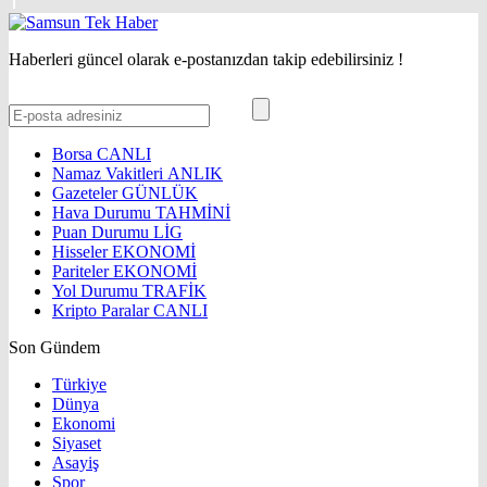
Haberleri güncel olarak e-postanızdan takip edebilirsiniz !
Borsa
CANLI
Namaz Vakitleri
ANLIK
Gazeteler
GÜNLÜK
Hava Durumu
TAHMİNİ
Puan Durumu
LİG
Hisseler
EKONOMİ
Pariteler
EKONOMİ
Yol Durumu
TRAFİK
Kripto Paralar
CANLI
Son Gündem
Türkiye
Dünya
Ekonomi
Siyaset
Asayiş
Spor