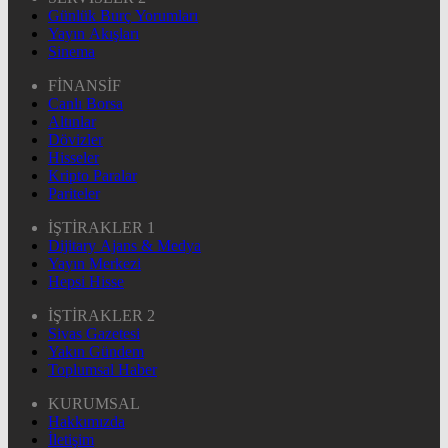
Günlük Burç Yorumları
Yayın Akışları
Sinema
FİNANSİF
Canlı Borsa
Altınlar
Dövizler
Hisseler
Kripto Paralar
Pariteler
İŞTİRAKLER 1
Dijitary Ajans & Medya
Yayın Merkezi
Hepsi Hisse
İŞTİRAKLER 2
Sivas Gazetesi
Yakın Gündem
Toplumsal Haber
KURUMSAL
Hakkımızda
İletişim