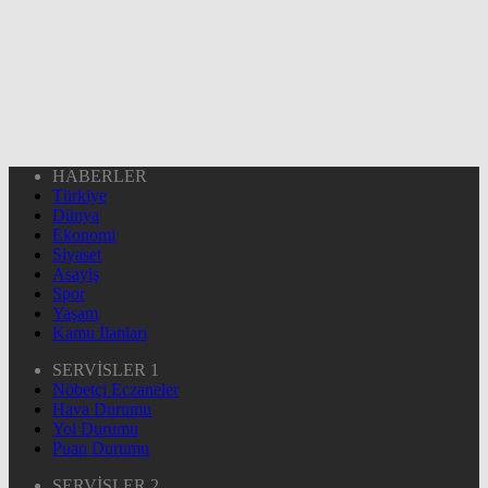
HABERLER
Türkiye
Dünya
Ekonomi
Siyaset
Asayiş
Spor
Yaşam
Kamu İlanları
SERVİSLER 1
Nöbetçi Eczaneler
Hava Durumu
Yol Durumu
Puan Durumu
SERVİSLER 2