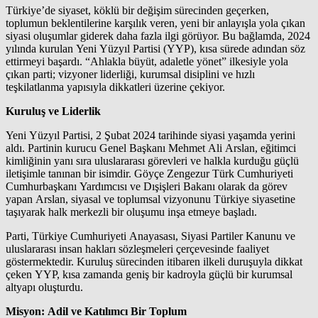
Türkiye’de siyaset, köklü bir değişim sürecinden geçerken,
toplumun beklentilerine karşılık veren, yeni bir anlayışla yola çıkan
siyasi oluşumlar giderek daha fazla ilgi görüyor. Bu bağlamda, 2024
yılında kurulan Yeni Yüzyıl Partisi (YYP), kısa sürede adından söz
ettirmeyi başardı. “Ahlakla büyüt, adaletle yönet” ilkesiyle yola
çıkan parti; vizyoner liderliği, kurumsal disiplini ve hızlı
teşkilatlanma yapısıyla dikkatleri üzerine çekiyor.
Kuruluş ve Liderlik
Yeni Yüzyıl Partisi, 2 Şubat 2024 tarihinde siyasi yaşamda yerini
aldı. Partinin kurucu Genel Başkanı Mehmet Ali Arslan, eğitimci
kimliğinin yanı sıra uluslararası görevleri ve halkla kurduğu güçlü
iletişimle tanınan bir isimdir. Göyçe Zengezur Türk Cumhuriyeti
Cumhurbaşkanı Yardımcısı ve Dışişleri Bakanı olarak da görev
yapan Arslan, siyasal ve toplumsal vizyonunu Türkiye siyasetine
taşıyarak halk merkezli bir oluşumu inşa etmeye başladı.
Parti, Türkiye Cumhuriyeti Anayasası, Siyasi Partiler Kanunu ve
uluslararası insan hakları sözleşmeleri çerçevesinde faaliyet
göstermektedir. Kuruluş sürecinden itibaren ilkeli duruşuyla dikkat
çeken YYP, kısa zamanda geniş bir kadroyla güçlü bir kurumsal
altyapı oluşturdu.
Misyon: Adil ve Katılımcı Bir Toplum