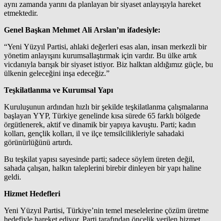
aynı zamanda yarını da planlayan bir siyaset anlayışıyla hareket
etmektedir.
Genel Başkan Mehmet Ali Arslan’ın ifadesiyle:
“Yeni Yüzyıl Partisi, ahlaki değerleri esas alan, insan merkezli bir
yönetim anlayışını kurumsallaştırmak için vardır. Bu ülke artık
vicdanıyla barışık bir siyaset istiyor. Biz halktan aldığımız güçle, bu
ülkenin geleceğini inşa edeceğiz.”
Teşkilatlanma ve Kurumsal Yapı
Kuruluşunun ardından hızlı bir şekilde teşkilatlanma çalışmalarına
başlayan YYP, Türkiye genelinde kısa sürede 65 farklı bölgede
örgütlenerek, aktif ve dinamik bir yapıya kavuştu. Parti; kadın
kolları, gençlik kolları, il ve ilçe temsilcilikleriyle sahadaki
görünürlüğünü artırdı.
Bu teşkilat yapısı sayesinde parti; sadece söylem üreten değil,
sahada çalışan, halkın taleplerini birebir dinleyen bir yapı haline
geldi.
Hizmet Hedefleri
Yeni Yüzyıl Partisi, Türkiye’nin temel meselelerine çözüm üretme
hedefiyle hareket ediyor. Parti tarafından öncelik verilen hizmet