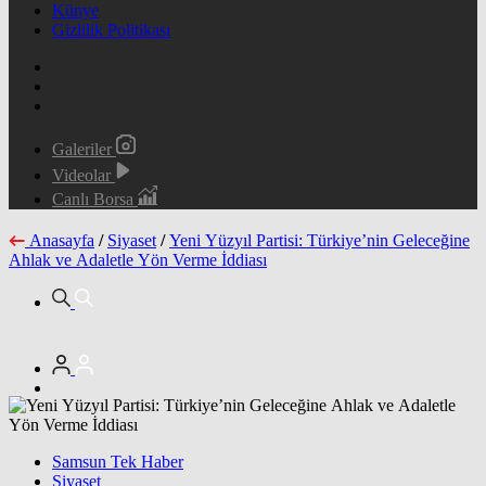
Künye
Gizlilik Politikası
Galeriler
Videolar
Canlı Borsa
Anasayfa
/
Siyaset
/
Yeni Yüzyıl Partisi: Türkiye’nin Geleceğine
Ahlak ve Adaletle Yön Verme İddiası
Samsun Tek Haber
Siyaset