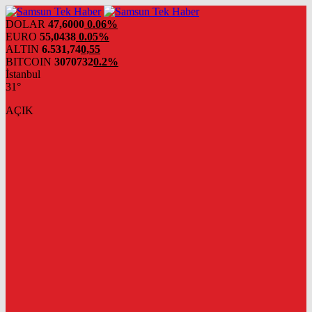
DOLAR
47,6000
0.06%
EURO
55,0438
0.05%
ALTIN
6.531,74
0,55
BITCOIN
3070732
0.2%
İstanbul
31°
AÇIK