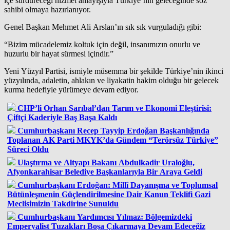
içe sürdüreceği hizmet anlayışıyla Türkiye’nin geleceğinde söz
sahibi olmaya hazırlanıyor.
Genel Başkan Mehmet Ali Arslan’ın sık sık vurguladığı gibi:
“Bizim mücadelemiz koltuk için değil, insanımızın onurlu ve
huzurlu bir hayat sürmesi içindir.”
Yeni Yüzyıl Partisi, ismiyle müsemma bir şekilde Türkiye’nin ikinci
yüzyılında, adaletin, ahlakın ve liyakatin hakim olduğu bir gelecek
kurma hedefiyle yürümeye devam ediyor.
CHP’li Orhan Sarıbal’dan Tarım ve Ekonomi Eleştirisi:
Çiftçi Kaderiyle Baş Başa Kaldı
Cumhurbaşkanı Recep Tayyip Erdoğan Başkanlığında
Toplanan AK Parti MKYK’da Gündem “Terörsüz Türkiye”
Süreci Oldu
Ulaştırma ve Altyapı Bakanı Abdulkadir Uraloğlu,
Afyonkarahisar Belediye Başkanlarıyla Bir Araya Geldi
Cumhurbaşkanı Erdoğan: Millî Dayanışma ve Toplumsal
Bütünleşmenin Güçlendirilmesine Dair Kanun Teklifi Gazi
Meclisimizin Takdirine Sunuldu
Cumhurbaşkanı Yardımcısı Yılmaz: Bölgemizdeki
Emperyalist Tuzakları Boşa Çıkarmaya Devam Edeceğiz