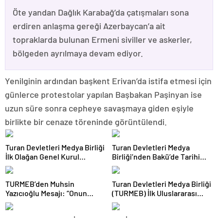
Öte yandan Dağlık Karabağ’da çatışmaları sona
erdiren anlaşma gereği Azerbaycan’a ait
topraklarda bulunan Ermeni siviller ve askerler,
bölgeden ayrılmaya devam ediyor.
Yenilginin ardından başkent Erivan’da istifa etmesi için
günlerce protestolar yapılan Başbakan Paşinyan ise
uzun süre sonra cepheye savaşmaya giden eşiyle
birlikte bir cenaze töreninde görüntülendi.
Turan Devletleri Medya Birliği
Turan Devletleri Medya
İlk Olağan Genel Kurul
Birliği’nden Bakü’de Tarihi
Toplantısını Gerçekleştirdi
Adım
TURMEB’den Muhsin
Turan Devletleri Medya Birliği
Yazıcıoğlu Mesajı: “Onun
(TURMEB) İlk Uluslararası
Büyük Birlik İdeali Türk
Medya Buluşmasını Bakü’de
Dünyasına Işık Tutuyor”
Gerçekleştiriyor