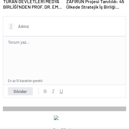
TURAN DEVLETLERİ MEDYA
ZAFİRUN Projesi Tanıtıldı: 45
BİRLİĞİ’NDEN PROF. DR. EMİN
Ülkede Stratejik İş Birliği
SERİN’E ZİYARET
Hedefleniyor
En az 10 karakter gerekli
Gönder