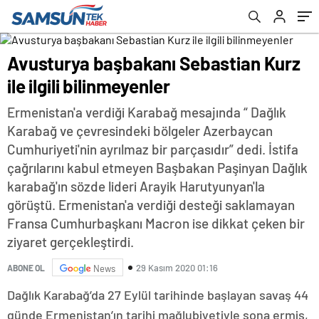
Avusturya başbakanı Sebastian Kurz
ile ilgili bilinmeyenler
Ermenistan'a verdiği Karabağ mesajında “ Dağlık
Karabağ ve çevresindeki bölgeler Azerbaycan
Cumhuriyeti'nin ayrılmaz bir parçasıdır” dedi. İstifa
çağrılarını kabul etmeyen Başbakan Paşinyan Dağlık
karabağ'ın sözde lideri Arayik Harutyunyan'la
görüştü. Ermenistan'a verdiği desteği saklamayan
Fransa Cumhurbaşkanı Macron ise dikkat çeken bir
ziyaret gerçekleştirdi.
29 Kasım 2020 01:16
ABONE OL
News
Dağlık Karabağ’da 27 Eylül tarihinde başlayan savaş 44
günde Ermenistan’ın tarihi mağlubiyetiyle sona ermiş,