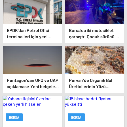
EPDK’dan Petrol Ofisi
Bursa’da iki motosiklet
terminalleri için yeni
çarpıştı: Çocuk sürücü ve
tarife kararı
yolcu yaralandı
Pentagon’dan UFO ve UAP
Pervari’de Organik Bal
açıklaması: Yeni belgeler
Üreticilerinin Yüzü
kamuoyuyla paylaşıldı
Gülecek: Bu Yıl Rekolte İyi
Seviyede Bekleniyor
BORSA
BORSA