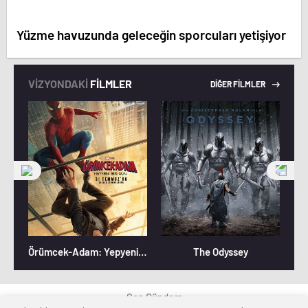
Yüzme havuzunda geleceğin sporcuları yetişiyor
VİZYONDAKİ
FİLMLER
DİĞER FİLMLER
Örümcek-Adam: Yepyeni Bir Gün
The Odyssey
Son Gündem