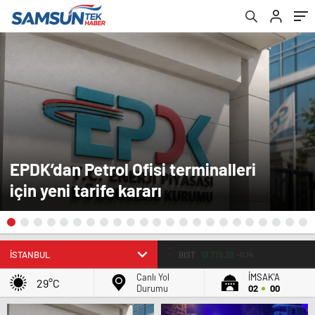
EPDK’dan Petrol Ofisi terminalleri
için yeni tarife kararı
BIST
13.779,39
-0,14
Canlı Yol
İMSAK'A
29°C
Durumu
02
00