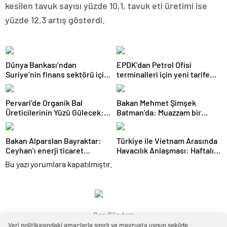
kesilen tavuk sayısı yüzde 10,1, tavuk eti üretimi ise
yüzde 12,3 artış gösterdi.
Dünya Bankası’ndan
EPDK’dan Petrol Ofisi
Suriye’nin finans sektörü için
terminalleri için yeni tarife
100 milyon dolarlık hibe
kararı
Pervari’de Organik Bal
Bakan Mehmet Şimşek
Üreticilerinin Yüzü Gülecek:
Batman’da: Muazzam bir
Bu Yıl Rekolte İyi Seviyede
hizmet fırtınası var
Bekleniyor
Bakan Alparslan Bayraktar:
Türkiye ile Vietnam Arasında
Ceyhan’ı enerji ticaret
Havacılık Anlaşması: Haftalık
merkezi yapacağız
Sefer Sayısı 42’ye Yükseldi
Bu yazı yorumlara kapatılmıştır.
Son Gündem
Veri politikasındaki amaçlarla sınırlı ve mevzuata uygun şekilde