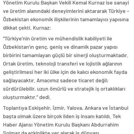
Yönetim Kurulu Başkan Vekili Kemal Kurnaz ise sanayi
ve üretim alanındaki deneyimlerini aktararak Türkiye –
Özbekistan ekonomik ilişkilerinin tamamlayıcı yapısına
dikkat çekti. Kurnaz:
“Türkiye’nin üretim ve mühendislik kabiliyeti ile
Özbekistan’ın genç, geniş ve dinamik pazar yapısı
birbirini tamamlayan güçlü bir sinerji oluşturmaktadır.
Ortak üretim, teknoloji transferi ve lojistik ağlarının
geliştirilmesi her iki ülke için de kalıcı ekonomik fayda
sağlayacaktır. Amacımız sadece ticaret değil;
sürdürülebilir, uzun ömürlü ve stratejik iş ortaklıkları
oluşturmaktır.” dedi.
Toplantıya Eskişehir, İzmir, Yalova, Ankara ve İstanbul
başta olmak üzere birçok ilden iş insanı katıldı. Tek
Haber Ajansı Yönetim Kurulu Başkanı Abdurrahim
Solmaz da etkinlikte yer alarak iş dünyası