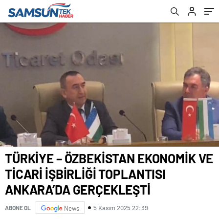
GERÇEKLEŞTİ
TÜRKİYE – ÖZBEKİSTAN EKONOMİK VE
TİCARİ İŞBİRLİĞİ TOPLANTISI
ANKARA’DA GERÇEKLEŞTİ
5 Kasım 2025 22:39
ABONE OL
News