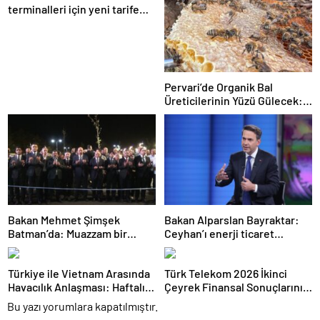
terminalleri için yeni tarife
kararı
Pervari’de Organik Bal
Üreticilerinin Yüzü Gülecek:
Bu Yıl Rekolte İyi Seviyede
Bekleniyor
Bakan Mehmet Şimşek
Bakan Alparslan Bayraktar:
Batman’da: Muazzam bir
Ceyhan’ı enerji ticaret
hizmet fırtınası var
merkezi yapacağız
Türkiye ile Vietnam Arasında
Türk Telekom 2026 İkinci
Havacılık Anlaşması: Haftalık
Çeyrek Finansal Sonuçlarını
Sefer Sayısı 42’ye Yükseldi
Açıkladı: Yarı Yıl Geliri 142
Bu yazı yorumlara kapatılmıştır.
Milyar TL’yi Aştı