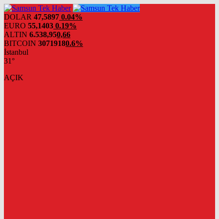
DOLAR
47,5897
0.04%
EURO
55,1403
0.19%
ALTIN
6.538,95
0,66
BITCOIN
3071918
0.6%
İstanbul
31°
AÇIK