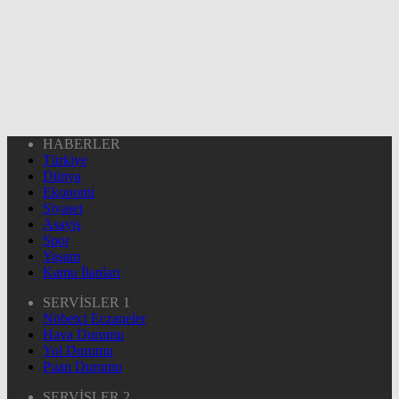
HABERLER
Türkiye
Dünya
Ekonomi
Siyaset
Asayiş
Spor
Yaşam
Kamu İlanları
SERVİSLER 1
Nöbetçi Eczaneler
Hava Durumu
Yol Durumu
Puan Durumu
SERVİSLER 2