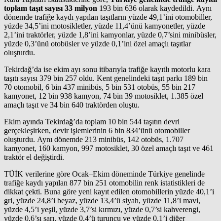
toplam taşıt sayısı 33 milyon
193 bin 636 olarak kaydedildi. Aynı
dönemde trafiğe kaydı yapılan taşıtların yüzde 49,1’ini otomobiller,
yüzde 34,5’ini motosikletler, yüzde 11,4’ünü kamyonetler, yüzde
2,1’ini traktörler, yüzde 1,8’ini kamyonlar, yüzde 0,7’sini minibüsler,
yüzde 0,3’ünü otobüsler ve yüzde 0,1’ini özel amaçlı taşıtlar
oluşturdu.
Tekirdağ’da ise ekim ayı sonu itibarıyla trafiğe kayıtlı motorlu kara
taşıtı sayısı 379 bin 257 oldu. Kent genelindeki taşıt parkı 189 bin
70 otomobil, 6 bin 437 minibüs, 5 bin 531 otobüs, 55 bin 217
kamyonet, 12 bin 938 kamyon, 74 bin 39 motosiklet, 1.385 özel
amaçlı taşıt ve 34 bin 640 traktörden oluştu.
Ekim ayında Tekirdağ’da toplam 10 bin 544 taşıtın devri
gerçekleşirken, devir işlemlerinin 6 bin 834’ünü otomobiller
oluşturdu. Aynı dönemde 213 minibüs, 142 otobüs, 1.707
kamyonet, 160 kamyon, 997 motosiklet, 30 özel amaçlı taşıt ve 461
traktör el değiştirdi.
TÜİK verilerine göre Ocak–Ekim döneminde Türkiye genelinde
trafiğe kaydı yapılan 877 bin 251 otomobilin renk istatistikleri de
dikkat çekti. Buna göre yeni kayıt edilen otomobillerin yüzde 40,1’i
gri, yüzde 24,8’i beyaz, yüzde 13,4’ü siyah, yüzde 11,8’i mavi,
yüzde 4,5’i yeşil, yüzde 3,7’si kırmızı, yüzde 0,7’si kahverengi,
yüzde 0,6’sı sarı, yüzde 0,4’ü turuncu ve yüzde 0,1’i diğer