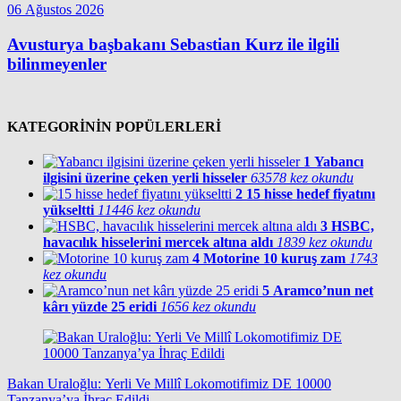
06 Ağustos 2026
Avusturya başbakanı Sebastian Kurz ile ilgili
bilinmeyenler
KATEGORİNİN POPÜLERLERİ
1
Yabancı
ilgisini üzerine çeken yerli hisseler
63578 kez okundu
2
15 hisse hedef fiyatını
yükseltti
11446 kez okundu
3
HSBC,
havacılık hisselerini mercek altına aldı
1839 kez okundu
4
Motorine 10 kuruş zam
1743
kez okundu
5
Aramco’nun net
kârı yüzde 25 eridi
1656 kez okundu
Bakan Uraloğlu: Yerli Ve Millî Lokomotifimiz DE 10000
Tanzanya’ya İhraç Edildi