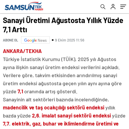
Sanayi Üretimi Ağustosta Yıllık Yüzde
7,1 Arttı
9 Ekim 2025 11:56
ABONE OL
News
ANKARA/TEKHA
Türkiye İstatistik Kurumu (TÜİK), 2025 yılı Ağustos
ayına ilişkin sanayi üretim endeksi verilerini açıkladı.
Verilere göre, takvim etkisinden arındırılmış sanayi
üretim endeksi ağustosta geçen yılın aynı ayına göre
yüzde
7,1
oranında artış gösterdi.
Sanayinin alt sektörleri bazında incelendiğinde,
madencilik ve taş ocakçılığı sektörü endeksi
yıllık
bazda yüzde
2,6
,
imalat sanayi sektörü endeksi
yüzde
7,7
,
elektrik, gaz, buhar ve iklimlendirme üretimi ve