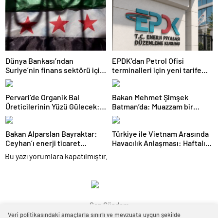
Dünya Bankası’ndan
EPDK’dan Petrol Ofisi
Suriye’nin finans sektörü için
terminalleri için yeni tarife
100 milyon dolarlık hibe
kararı
Pervari’de Organik Bal
Bakan Mehmet Şimşek
Üreticilerinin Yüzü Gülecek:
Batman’da: Muazzam bir
Bu Yıl Rekolte İyi Seviyede
hizmet fırtınası var
Bekleniyor
Bakan Alparslan Bayraktar:
Türkiye ile Vietnam Arasında
Ceyhan’ı enerji ticaret
Havacılık Anlaşması: Haftalık
merkezi yapacağız
Sefer Sayısı 42’ye Yükseldi
Bu yazı yorumlara kapatılmıştır.
Son Gündem
Veri politikasındaki amaçlarla sınırlı ve mevzuata uygun şekilde