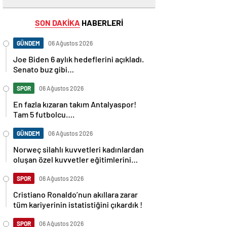
SON DAKİKA
HABERLERİ
GÜNDEM
06 Ağustos 2026
Joe Biden 6 aylık hedeflerini açıkladı.
Senato buz gibi…
SPOR
06 Ağustos 2026
En fazla kızaran takım Antalyaspor!
Tam 5 futbolcu….
GÜNDEM
06 Ağustos 2026
Norweç silahlı kuvvetleri kadınlardan
oluşan özel kuvvetler eğitimlerini
başlattı.
SPOR
06 Ağustos 2026
Cristiano Ronaldo’nun akıllara zarar
tüm kariyerinin istatistiğini çıkardık !
SPOR
06 Ağustos 2026