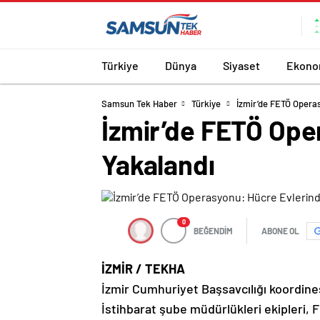
Türkiye
Dünya
Siyaset
Ekono
Samsun Tek Haber
Türkiye
İzmir’de FETÖ Operas
İzmir’de FETÖ Ope
Yakalandı
0
BEĞENDİM
ABONE OL
İZMİR / TEKHA
İzmir Cumhuriyet Başsavcılığı koordin
İstihbarat şube müdürlükleri ekipleri, 