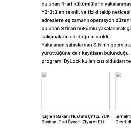
bulunan firari hükümlülerin yakalanması
Yürütülen teknik ve fiziki takip netices
adreslere eş zamanlı operasyon düzenl
bulunan 9 firari hükümlü yakalanarak göz
çalışmaların sürdüğü bildirildi.
Yakalanan şahıslardan S.N’nin geçmişte
yürüttüğüne dair kayıtların bulunduğu, 
programı ByLock kullanıcısı oldukları tes
İçişleri Bakanı Mustafa Çiftçi, YÖK
Şırnak’
Başkanı Erol Özvar’ı Ziyaret Etti
Devrild
Hayatını