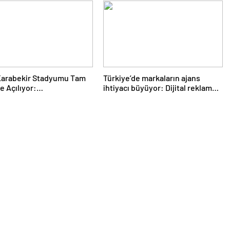
Karabekir Stadyumu Tam
Türkiye’de markaların ajans
e Açılıyor:
ihtiyacı büyüyor: Dijital reklam
mspor’un İlk Konuğu
yatırımları 158 milyar TL’yi aştı
aray