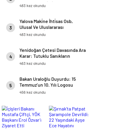
Yumurta Üreti̇mi̇ Başladı
483 kez okundu
Yalova Maki̇ne İhti̇sas Osb,
Ulusal Ve Uluslararası
3
Projelerdeki̇ Başarılarıyla Öne
483 kez okundu
Çıkıyor
Yenidoğan Çetesi Davasında Ara
Karar: Tutuklu Sanıkların
4
Mevcut Hallerinin Devamına
463 kez okundu
Karar Verildi
Bakan Uraloğlu Duyurdu: 15
Temmuz’un 10. Yılı Logosu
5
Yüksek Hızlı Trenlerde Yer
456 kez okundu
Alacak