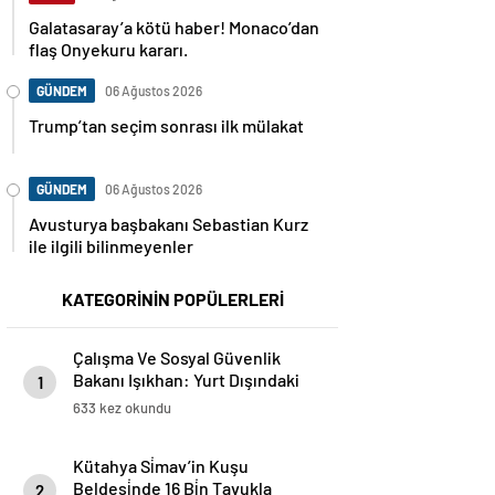
Galatasaray’a kötü haber! Monaco’dan
flaş Onyekuru kararı.
GÜNDEM
06 Ağustos 2026
Trump’tan seçim sonrası ilk mülakat
GÜNDEM
06 Ağustos 2026
Avusturya başbakanı Sebastian Kurz
ile ilgili bilinmeyenler
KATEGORİNİN POPÜLERLERİ
Çalışma Ve Sosyal Güvenlik
Bakanı Işıkhan: Yurt Dışındaki
1
Vatandaşlarımızın Başvuruları
633 kez okundu
İçin Kanuni Düzenleme Yolda
Kütahya Si̇mav’in Kuşu
Beldesi̇nde 16 Bi̇n Tavukla
2