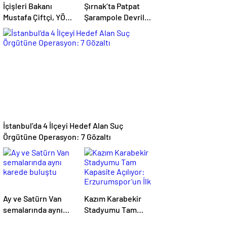
İçişleri Bakanı
Şırnak’ta Patpat
Mustafa Çiftçi, YÖK
Şarampole Devrildi:
Başkanı Erol Özvar’ı
22 Yaşındaki Ayşe
Ziyaret Etti
Ece Hayatını
Kaybetti, 3 Yaralı
İstanbul’da 4 İlçeyi Hedef Alan Suç
Örgütüne Operasyon: 7 Gözaltı
Ay ve Satürn Van
Kazım Karabekir
semalarında aynı
Stadyumu Tam
karede buluştu
Kapasite Açılıyor: