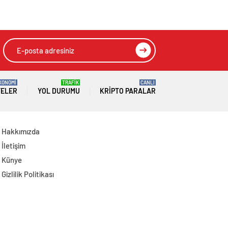
Erzurumspor’un İlk
Konuğu Galatasaray
KONOMİ
TRAFİK
CANLI
TELER
YOL DURUMU
KRIPTO PARALAR
Hakkımızda
İletişim
Künye
Gizlilik Politikası