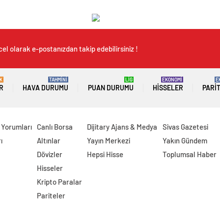
el olarak e-postanızdan takip edebilirsiniz !
K
TAHMİNİ
LİG
EKONOMİ
E
R
HAVA DURUMU
PUAN DURUMU
HISSELER
PARI
 Yorumları
Canlı Borsa
Dijitary Ajans & Medya
Sivas Gazetesi
ı
Altınlar
Yayın Merkezi
Yakın Gündem
Dövizler
Hepsi Hisse
Toplumsal Haber
Hisseler
Kripto Paralar
Pariteler