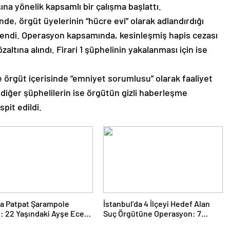
na yönelik kapsamlı bir çalışma başlattı.
inde, örgüt üyelerinin “hücre evi” olarak adlandırdığı
endi. Operasyon kapsamında, kesinleşmiş hapis cezası
altına alındı. Firari 1 şüphelinin yakalanması için ise
 örgüt içerisinde “emniyet sorumlusu” olarak faaliyet
diğer şüphelilerin ise örgütün gizli haberleşme
pit edildi.
ta Patpat Şarampole
İstanbul’da 4 İlçeyi Hedef Alan
i: 22 Yaşındaki Ayşe Ece
Suç Örgütüne Operasyon: 7
 Kaybetti, 3 Yaralı
Gözaltı