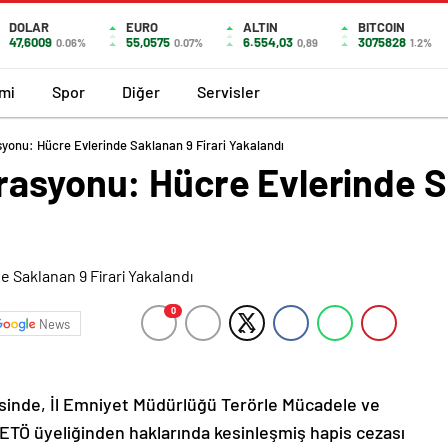
DOLAR
EURO
ALTIN
BITCOIN
47,6009
55,0575
6.554,03
3075828
0.06%
0.07%
0,89
1.2%
mi
Spor
Diğer
Servisler
yonu: Hücre Evlerinde Saklanan 9 Firari Yakalandı
rasyonu: Hücre Evlerinde Sa
0
News
esinde, İl Emniyet Müdürlüğü Terörle Mücadele ve
FETÖ üyeliğinden haklarında kesinleşmiş hapis cezası