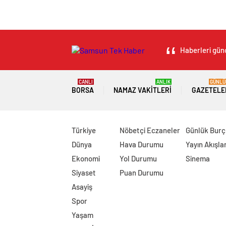
Haberleri günc
CANLI
ANLIK
GÜNLÜ
BORSA
NAMAZ VAKITLERI
GAZETELE
Türkiye
Nöbetçi Eczaneler
Günlük Burç
Dünya
Hava Durumu
Yayın Akışlar
Ekonomi
Yol Durumu
Sinema
Siyaset
Puan Durumu
Asayiş
Spor
Yaşam