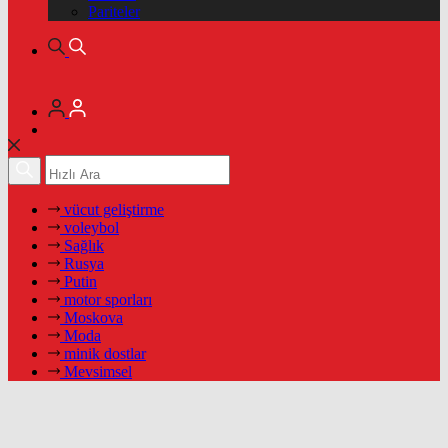
Pariteler
vücut geliştirme
voleybol
Sağlık
Rusya
Putin
motor sporları
Moskova
Moda
minik dostlar
Mevsimsel