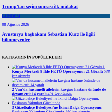
Trump’tan seçim sonrası ilk mülakat
GÜNDEM
08 Ağustos 2026
Avusturya başbakanı Sebastian Kurz ile ilgili
bilinmeyenler
KATEGORİNİN POPÜLERLERİ
1
Konya Merkezli 8 İlde FETÖ Operasyonu: 21 Gözaltı
538
kez okundu
2
Van’da husumetli ailelerin kavgası hastane önünde de
devam etti: 14 yaralı
401 kez okundu
3
Güzelbahçe Belediyesi’ne İkinci Dalga Operasyonu:
Başkanın Yakınları Gözaltında
359 kez okundu