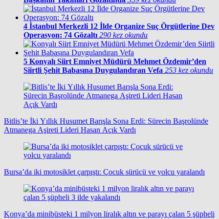
4
İstanbul Merkezli 12 İlde Organize Suç Örgütlerine Dev
Operasyon: 74 Gözaltı
290 kez okundu
5
Konyalı Siirt Emniyet Müdürü Mehmet Özdemir’den
Siirtli Şehit Babasına Duygulandıran Vefa
253 kez okundu
Bitlis’te İki Yıllık Husumet Barışla Sona Erdi: Sürecin Başrolünde
Atmanega Aşireti Lideri Hasan Açık Vardı
Bursa’da iki motosiklet çarpıştı: Çocuk sürücü ve yolcu yaralandı
Konya’da minibüsteki 1 milyon liralık altın ve parayı çalan 5 şüpheli