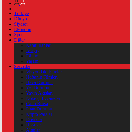
Türkiye
Dünya
Siyaset
Ekonomi
Spor
Diğer
Kamu İlanları
Asayiş
Eğitim
Yaşam
Servisler
Vizyondaki Filmler
Haftanin Filmleri
Hava Durumu
Yol Durumu
Yayın Akışları
Nöbetçi Eczaneler
Canlı Borsa
Puan Durumu
Kripto Paralar
Dövizler
Hisseler
Altınlar