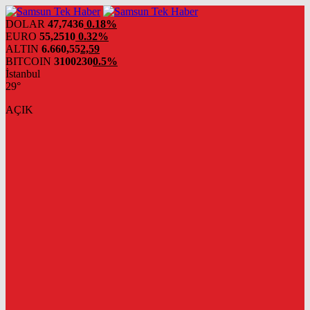
DOLAR
47,7436
0.18%
EURO
55,2510
0.32%
ALTIN
6.660,55
2,59
BITCOIN
3100230
0.5%
İstanbul
29°
AÇIK