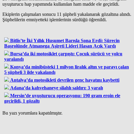
uyuşturucu hap yapımında kullanılan ham madde ele geçirildi.
Ekiplerin çalışmaları sonucu 11 şüpheli yakalanarak gözaltına alındı.
Şüphelilerin emniyetteki işlemlerinin sürdüğü öğrenildi.
Bitlis’te İki Yıllık Husumet Barışla Sona Erdi: Sürecin
Başrolünde Atmanega Aşireti Lideri Hasan Açık Vardı
Bursa’da iki motosiklet çarpıştı: Çocuk sürücü ve yolcu
yaralandı
Konya’da minibüsteki 1 milyon liralık altın ve parayı çalan
5 şüpheli 3 ilde yakalandı
Antalya’da motosikleti devrilen genç hayatını kaybetti
Adana’da kahvehaneye silahlı saldırı: 3 yaralı
Mersin’de uyuşturucu operasyonu: 190 gram eroin ele
geçirildi, 1 gözaltı
Bu yazı yorumlara kapatılmıştır.