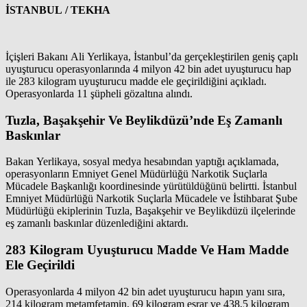
İSTANBUL / TEKHA
İçişleri Bakanı Ali Yerlikaya, İstanbul’da gerçekleştirilen geniş çaplı
uyuşturucu operasyonlarında 4 milyon 42 bin adet uyuşturucu hap
ile 283 kilogram uyuşturucu madde ele geçirildiğini açıkladı.
Operasyonlarda 11 şüpheli gözaltına alındı.
Tuzla, Başakşehir Ve Beylikdüzü’nde Eş Zamanlı
Baskınlar
Bakan Yerlikaya, sosyal medya hesabından yaptığı açıklamada,
operasyonların Emniyet Genel Müdürlüğü Narkotik Suçlarla
Mücadele Başkanlığı koordinesinde yürütüldüğünü belirtti. İstanbul
Emniyet Müdürlüğü Narkotik Suçlarla Mücadele ve İstihbarat Şube
Müdürlüğü ekiplerinin Tuzla, Başakşehir ve Beylikdüzü ilçelerinde
eş zamanlı baskınlar düzenlediğini aktardı.
283 Kilogram Uyuşturucu Madde Ve Ham Madde
Ele Geçirildi
Operasyonlarda 4 milyon 42 bin adet uyuşturucu hapın yanı sıra,
214 kilogram metamfetamin, 69 kilogram esrar ve 438,5 kilogram