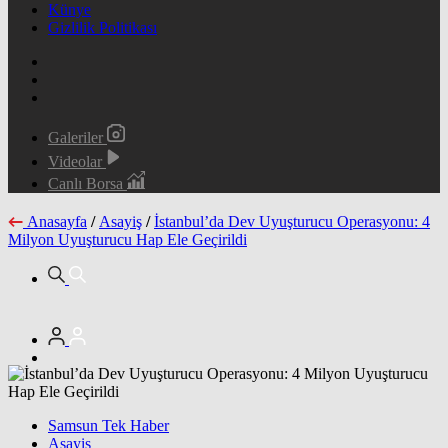
Künye
Gizlilik Politikası
Galeriler
Videolar
Canlı Borsa
Anasayfa
/
Asayiş
/
İstanbul’da Dev Uyuşturucu Operasyonu: 4
Milyon Uyuşturucu Hap Ele Geçirildi
Samsun Tek Haber
Asayiş