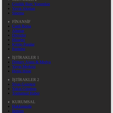
Günlük Burç Yorumları
Yayın Akışları
Sinema
FİNANSİF
Canlı Borsa
Altınlar
Dövizler
Hisseler
Kripto Paralar
Pariteler
İŞTİRAKLER 1
Dijitary Ajans & Medya
Yayın Merkezi
Hepsi Hisse
İŞTİRAKLER 2
Sivas Gazetesi
Yakın Gündem
Toplumsal Haber
KURUMSAL
Hakkımızda
İletişim