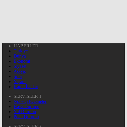
HABERLER
Türkiye
Dünya
Ekonomi
Siyaset
Asayiş
Spor
Yaşam
Kamu İlanları
SERVİSLER 1
Nöbetçi Eczaneler
Hava Durumu
Yol Durumu
Puan Durumu
SERVİSLER 2