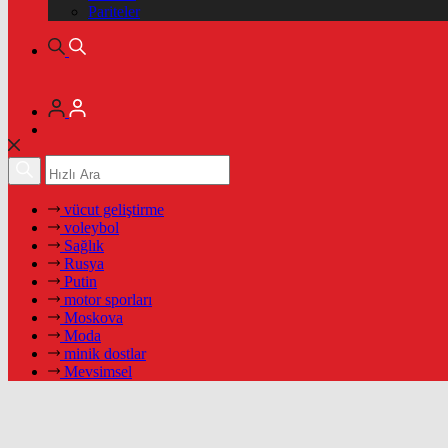
Pariteler
vücut geliştirme
voleybol
Sağlık
Rusya
Putin
motor sporları
Moskova
Moda
minik dostlar
Mevsimsel