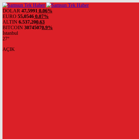
DOLAR
47,5991
0.06%
EURO
55,0546
0.07%
ALTIN
6.537,20
0,63
BITCOIN
3074507
0.9%
İstanbul
27°
AÇIK