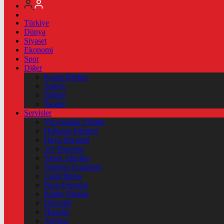
Türkiye
Dünya
Siyaset
Ekonomi
Spor
Diğer
Kamu İlanları
Asayiş
Eğitim
Yaşam
Servisler
Vizyondaki Filmler
Haftanin Filmleri
Hava Durumu
Yol Durumu
Yayın Akışları
Nöbetçi Eczaneler
Canlı Borsa
Puan Durumu
Kripto Paralar
Dövizler
Hisseler
Altınlar