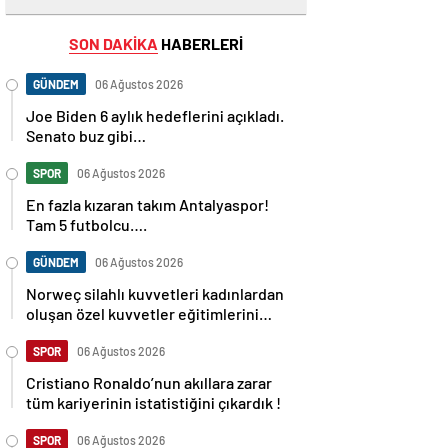
SON DAKİKA
HABERLERİ
GÜNDEM
06 Ağustos 2026
Joe Biden 6 aylık hedeflerini açıkladı.
Senato buz gibi…
SPOR
06 Ağustos 2026
En fazla kızaran takım Antalyaspor!
Tam 5 futbolcu….
GÜNDEM
06 Ağustos 2026
Norweç silahlı kuvvetleri kadınlardan
oluşan özel kuvvetler eğitimlerini
başlattı.
SPOR
06 Ağustos 2026
Cristiano Ronaldo’nun akıllara zarar
tüm kariyerinin istatistiğini çıkardık !
SPOR
06 Ağustos 2026