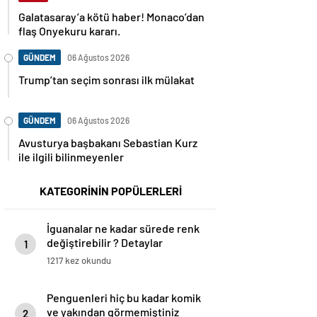
Galatasaray’a kötü haber! Monaco’dan
flaş Onyekuru kararı.
GÜNDEM
06 Ağustos 2026
Trump’tan seçim sonrası ilk mülakat
GÜNDEM
06 Ağustos 2026
Avusturya başbakanı Sebastian Kurz
ile ilgili bilinmeyenler
KATEGORİNİN POPÜLERLERİ
İguanalar ne kadar sürede renk
değiştirebilir ? Detaylar
1
burada…
1217 kez okundu
Penguenleri hiç bu kadar komik
ve yakından görmemiştiniz
2