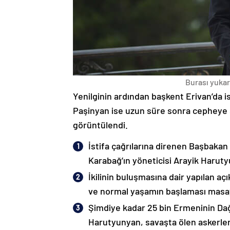
Burası yukarı
Yenilginin ardından başkent Erivan’da i
Paşinyan ise uzun süre sonra cepheye s
görüntülendi.
İstifa çağrılarına direnen Başbakan
Karabağ’ın yöneticisi Arayik Haruty
İkilinin buluşmasına dair yapılan a
ve normal yaşamın başlaması masaya
Şimdiye kadar 25 bin Ermeninin Dağ
Harutyunyan, savaşta ölen askerleri