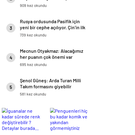
909 kez okundu
Rusya ordusunda Pasifik için
yeni bir cephe açılıyor. Çin’in ilk
3
tepkisi!
739 kez okundu
Mecnun Otyakmaz: Alacağımız
her puanın çok önemi var
4
695 kez okundu
Şenol Güneş: Arda Turan Milli
Takım formasını giyebilir
5
581 kez okundu