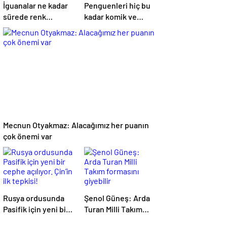
İguanalar ne kadar
Penguenleri hiç bu
sürede renk
kadar komik ve
değiştirebilir ?
yakından
Detaylar burada…
görmemiştiniz
Mecnun Otyakmaz: Alacağımız her puanın
çok önemi var
Rusya ordusunda
Şenol Güneş: Arda
Pasifik için yeni bir
Turan Milli Takım
cephe açılıyor.
formasını giyebilir