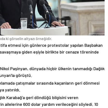
da ki görselin altyazı örneğidir.
stifa etmesi için günlerce protestolar yapılan Başbakan
avaşmaya giden eşiyle birlikte bir cenaze töreninde
 Nikol Paşinyan, dünyada hiçbir ülkenin tanımadığı Dağlık
unyan’la görüştü.
çıklamada çatışmalar sırasında kaçanların geri dönmesi
 yatırıldı.
lık Karabağ’a geri döndüğü bilgisini veren
n ailelerine 600 dolar yardım verileceğini söyledi. 10