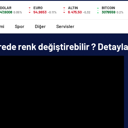
DOLAR
EURO
ALTIN
BITCOIN
47,6008
54,9653
6.475,50
3079559
0.05%
-0.11%
-0,32
0.2%
mi
Spor
Diğer
Servisler
rede renk değiştirebilir ? Detay