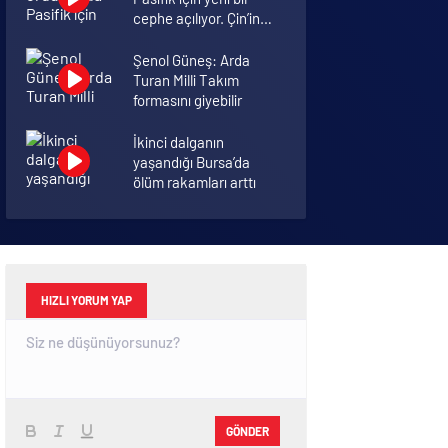
cephe açılıyor. Çin’in
ilk tepkisi!
Şenol Güneş: Arda
Turan Milli Takım
formasını giyebilir
İkinci dalganın
yaşandığı Bursa’da
ölüm rakamları arttı
Abu Dabi’deki 144 katlı
gökdelen böyle yıkıldı
HIZLI YORUM YAP
GÖNDER