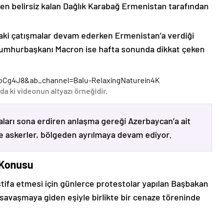
n belirsiz kalan Dağlık Karabağ Ermenistan tarafından
ki çatışmalar devam ederken Ermenistan’a verdiği
Cumhurbaşkanı Macron ise hafta sonunda dikkat çeken
bCg4J8&ab_channel=Balu-RelaxingNaturein4K
da ki videonun altyazı örneğidir.
ları sona erdiren anlaşma gereği Azerbaycan’a ait
ve askerler, bölgeden ayrılmaya devam ediyor.
 Konusu
stifa etmesi için günlerce protestolar yapılan Başbakan
avaşmaya giden eşiyle birlikte bir cenaze töreninde