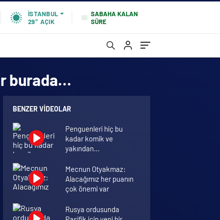
SABAHA KALAN
İSTANBUL
SÜRE
29°
AÇIK
lar burada…
BENZER VIDEOLAR
Penguenleri hiç bu
kadar komik ve
yakından
görmemiştiniz
Mecnun Otyakmaz:
Alacağımız her puanın
çok önemi var
Rusya ordusunda
Pasifik için yeni bir