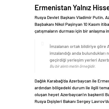
Ermenistan Yalnız Hiss
Rusya Devlet Başkanı Vladimir Putin, 
Başbakanı Nikol Paşinyan 10 Kasım itib
çatışmaların durması için bir anlaşma i
İmzalanan ortak bildiriye göre
imzalandığı anda bulundukları n
geçirdiği yerleşim yerleri Aze
Bu bir alıntı metin örneğidir.
Dağlık Karabağ’da Azerbaycan ile Erme
ardından bölgedeki durum ile ilgili t
oluşan heyet Azerbaycan’ın başkenti B
Rusya Dışişleri Bakanı Sergey Lavrov’d