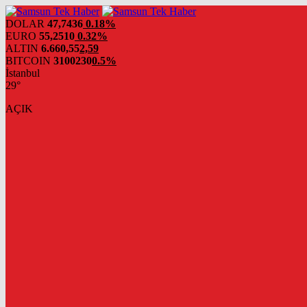
DOLAR
47,7436
0.18%
EURO
55,2510
0.32%
ALTIN
6.660,55
2,59
BITCOIN
3100230
0.5%
İstanbul
29°
AÇIK