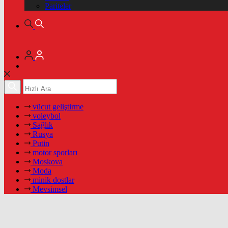
Pariteler
vücut geliştirme
voleybol
Sağlık
Rusya
Putin
motor sporları
Moskova
Moda
minik dostlar
Mevsimsel