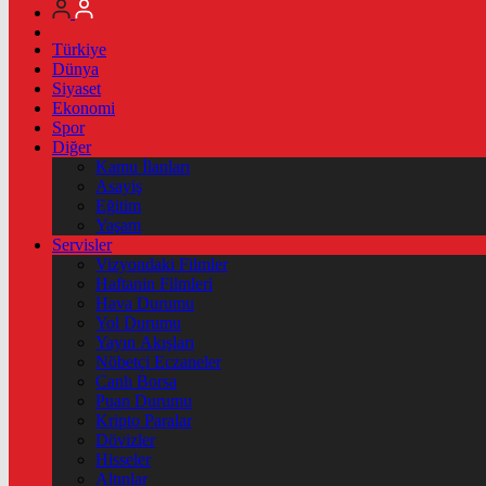
Türkiye
Dünya
Siyaset
Ekonomi
Spor
Diğer
Kamu İlanları
Asayiş
Eğitim
Yaşam
Servisler
Vizyondaki Filmler
Haftanin Filmleri
Hava Durumu
Yol Durumu
Yayın Akışları
Nöbetçi Eczaneler
Canlı Borsa
Puan Durumu
Kripto Paralar
Dövizler
Hisseler
Altınlar