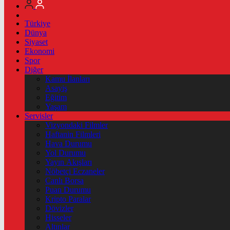
Türkiye
Dünya
Siyaset
Ekonomi
Spor
Diğer
Kamu İlanları
Asayiş
Eğitim
Yaşam
Servisler
Vizyondaki Filmler
Haftanin Filmleri
Hava Durumu
Yol Durumu
Yayın Akışları
Nöbetçi Eczaneler
Canlı Borsa
Puan Durumu
Kripto Paralar
Dövizler
Hisseler
Altınlar