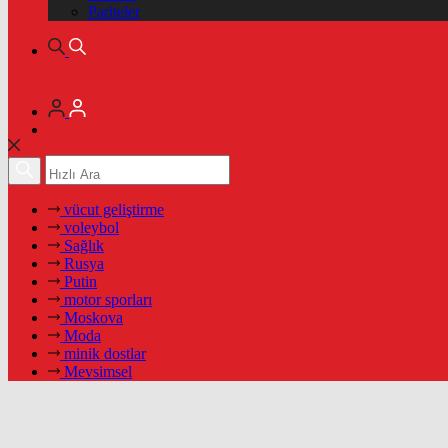
Pariteler
vücut geliştirme
voleybol
Sağlık
Rusya
Putin
motor sporları
Moskova
Moda
minik dostlar
Mevsimsel