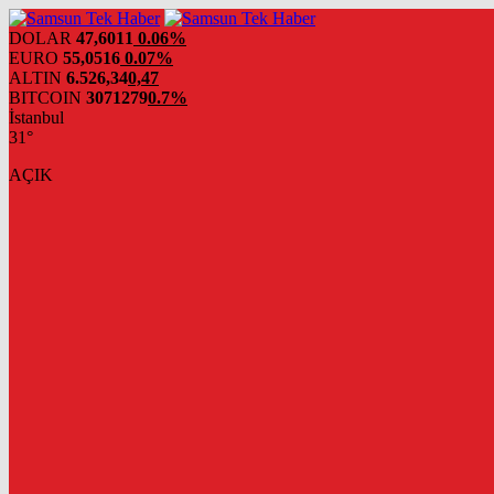
DOLAR
47,6011
0.06%
EURO
55,0516
0.07%
ALTIN
6.526,34
0,47
BITCOIN
3071279
0.7%
İstanbul
31°
AÇIK