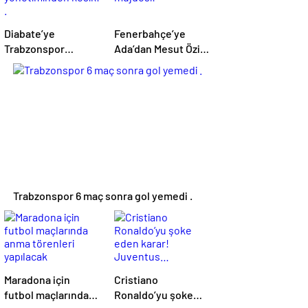
Diabate’ye
Fenerbahçe’ye
Trabzonspor
Ada’dan Mesut Özil
yönetiminden
müjdesi!
kesik! .
Trabzonspor 6 maç sonra gol yemedi .
Maradona için
Cristiano
futbol maçlarında
Ronaldo’yu şoke