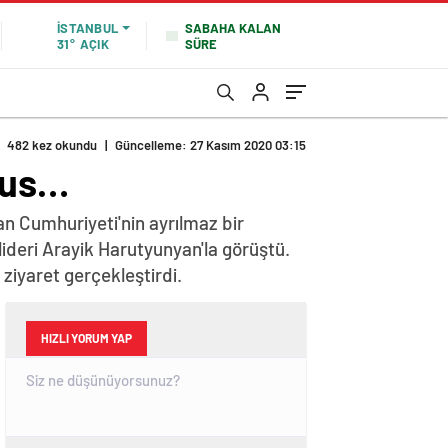
SABAHA KALAN
İSTANBUL
SÜRE
31°
AÇIK
482 kez okundu
|
Güncelleme: 27 Kasım 2020 03:15
tus…
n Cumhuriyeti'nin ayrılmaz bir
lideri Arayik Harutyunyan'la görüştü.
iyaret gerçekleştirdi.
HIZLI YORUM YAP