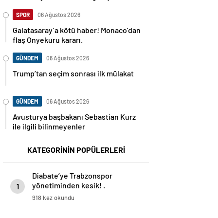
SPOR
06 Ağustos 2026
Galatasaray’a kötü haber! Monaco’dan
flaş Onyekuru kararı.
GÜNDEM
06 Ağustos 2026
Trump’tan seçim sonrası ilk mülakat
GÜNDEM
06 Ağustos 2026
Avusturya başbakanı Sebastian Kurz
ile ilgili bilinmeyenler
KATEGORİNİN POPÜLERLERİ
Diabate’ye Trabzonspor
yönetiminden kesik! .
1
918 kez okundu