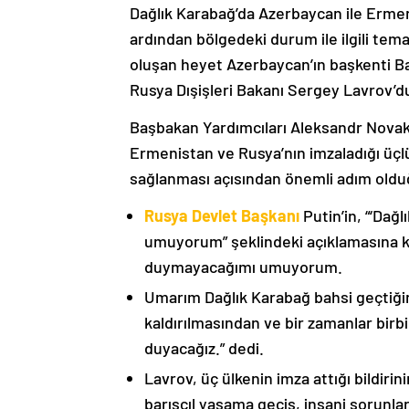
Dağlık Karabağ’da Azerbaycan ile Erme
ardından bölgedeki durum ile ilgili t
oluşan heyet Azerbaycan’ın başkenti B
Rusya Dışişleri Bakanı Sergey Lavrov’d
Başbakan Yardımcıları Aleksandr Nova
Ermenistan ve Rusya’nın imzaladığı üçlü
sağlanması açısından önemli adım oldu
Rusya Devlet Başkanı
Putin’in, “‘Dağ
umuyorum” şeklindeki açıklamasına kat
duymayacağımı umuyorum.
Umarım Dağlık Karabağ bahsi geçtiği
kaldırılmasından ve bir zamanlar birbi
duyacağız.” dedi.
Lavrov, üç ülkenin imza attığı bildiri
barışçıl yaşama geçiş, insani sorunlar