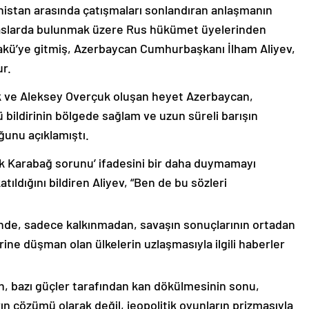
nistan arasında çatışmaları sonlandıran anlaşmanın
emaslarda bulunmak üzere Rus hükümet üyelerinden
akü’ye gitmiş, Azerbaycan Cumhurbaşkanı İlham Aliyev,
ur.
k ve Aleksey Overçuk oluşan heyet Azerbaycan,
 bildirinin bölgede sağlam ve uzun süreli barışın
ğunu açıklamıştı.
lık Karabağ sorunu’ ifadesini bir daha duymamayı
ıldığını bildiren Aliyev, “Ben de bu sözleri
nde, sadece kalkınmadan, savaşın sonuçlarının ortadan
rine düşman olan ülkelerin uzlaşmasıyla ilgili haberler
nin, bazı güçler tarafından kan dökülmesinin sonu,
ın çözümü olarak değil, jeopolitik oyunların prizmasıyla