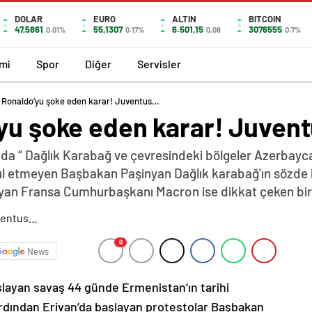
DOLAR
EURO
ALTIN
BITCOIN
47,5861
55,1307
6.501,15
3076555
0.01%
0.17%
0,08
0.7%
mi
Spor
Diğer
Servisler
o Ronaldo’yu şoke eden karar! Juventus…
’yu şoke eden karar! Juven
da “ Dağlık Karabağ ve çevresindeki bölgeler Azerbayca
abul etmeyen Başbakan Paşinyan Dağlık karabağ'ın sözde 
yan Fransa Cumhurbaşkanı Macron ise dikkat çeken bir z
0
News
şlayan savaş 44 günde Ermenistan’ın tarihi
ardından Erivan’da başlayan protestolar Başbakan