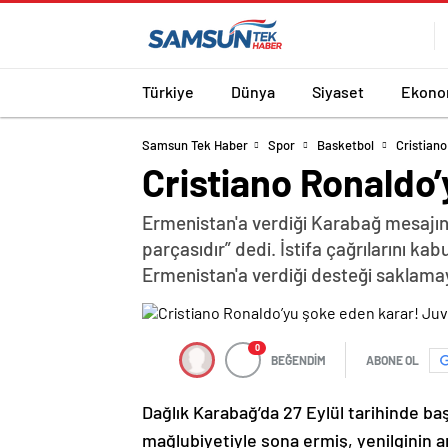
Türkiye
Dünya
Siyaset
Ekono
Samsun Tek Haber
Spor
Basketbol
Cristian
Cristiano Ronaldo
Ermenistan'a verdiği Karabağ mesajın
parçasıdır” dedi. İstifa çağrılarını k
Ermenistan'a verdiği desteği saklama
0
BEĞENDİM
ABONE OL
Dağlık Karabağ’da 27 Eylül tarihinde ba
mağlubiyetiyle sona ermiş, yenilginin 