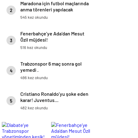
Maradona için futbol maçlarında
anma törenleri yapılacak
2
545 kez okundu
Fenerbahçe’ye Ada’dan Mesut
Özil müjdesi!
3
516 kez okundu
Trabzonspor 6 maç sonra gol
yemedi .
4
496 kez okundu
Cristiano Ronaldo’yu şoke eden
karar! Juventus…
5
482 kez okundu