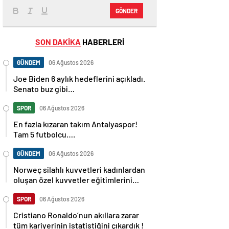
GÖNDER
SON DAKİKA
HABERLERİ
GÜNDEM
06 Ağustos 2026
Joe Biden 6 aylık hedeflerini açıkladı.
Senato buz gibi…
SPOR
06 Ağustos 2026
En fazla kızaran takım Antalyaspor!
Tam 5 futbolcu….
GÜNDEM
06 Ağustos 2026
Norweç silahlı kuvvetleri kadınlardan
oluşan özel kuvvetler eğitimlerini
başlattı.
SPOR
06 Ağustos 2026
Cristiano Ronaldo’nun akıllara zarar
tüm kariyerinin istatistiğini çıkardık !