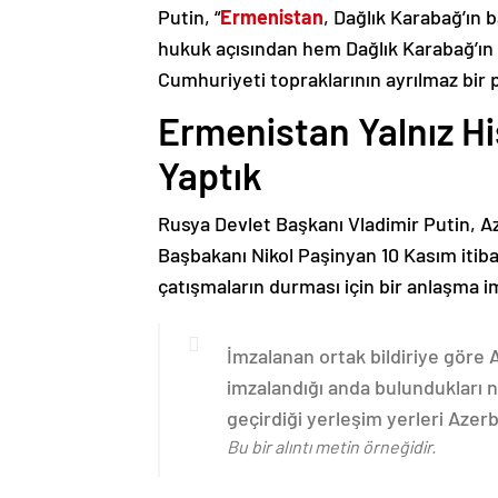
Putin, “
Ermenistan
, Dağlık Karabağ’ın 
hukuk açısından hem Dağlık Karabağ’ı
Cumhuriyeti topraklarının ayrılmaz bir 
Ermenistan Yalnız H
Yaptık
Rusya Devlet Başkanı Vladimir Putin, 
Başbakanı Nikol Paşinyan 10 Kasım itib
çatışmaların durması için bir anlaşma i
İmzalanan ortak bildiriye göre
imzalandığı anda bulundukları n
geçirdiği yerleşim yerleri Aze
Bu bir alıntı metin örneğidir.