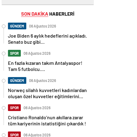
SON DAKİKA
HABERLERİ
GÜNDEM
06 Ağustos 2026
Joe Biden 6 aylık hedeflerini açıkladı.
Senato buz gibi…
SPOR
06 Ağustos 2026
En fazla kızaran takım Antalyaspor!
Tam 5 futbolcu….
GÜNDEM
06 Ağustos 2026
Norweç silahlı kuvvetleri kadınlardan
oluşan özel kuvvetler eğitimlerini
başlattı.
SPOR
06 Ağustos 2026
Cristiano Ronaldo’nun akıllara zarar
tüm kariyerinin istatistiğini çıkardık !
SPOR
06 Ağustos 2026