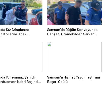
da Kız Arkadaşını
Samsun’da Düğün Konvoyunda
p Kollarını Sıcak
Dehşet: Otomobilden Sarkan
e Yaktığı İddia Edilen
Genç Başını Minibüse Çarptı
 Gözaltında
’da 15 Temmuz Şehidi
Samsun’a Hizmet Yaygınlaştırma
urduseven Kabri Başında
Başarı Ödülü
sinde Ziyaret Edildi