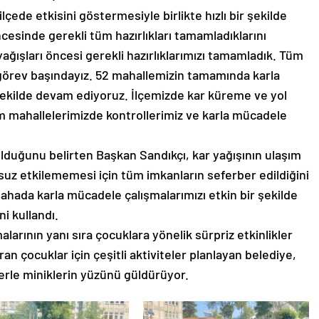
ilçede etkisini göstermesiyle birlikte hızlı bir şekilde
ncesinde gerekli tüm hazırlıkları tamamladıklarını
ağışları öncesi gerekli hazırlıklarımızı tamamladık. Tüm
e görev başındayız. 52 mahallemizin tamamında karla
 şekilde devam ediyoruz. İlçemizde kar küreme ve yol
m mahallelerimizde kontrollerimiz ve karla mücadele
lduğunu belirten Başkan Sandıkçı, kar yağışının ulaşım
z etkilememesi için tüm imkanların seferber edildiğini
e sahada karla mücadele çalışmalarımızı etkin bir şekilde
i kullandı.
larının yanı sıra çocuklara yönelik sürpriz etkinlikler
ran çocuklar için çeşitli aktiviteler planlayan belediye,
erle miniklerin yüzünü güldürüyor.