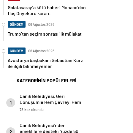
Galatasaray’a kötü haber! Monaco’dan
flaş Onyekuru kararı.
GÜNDEM
06 Ağustos 2026
Trump’tan seçim sonrası ilk mülakat
GÜNDEM
06 Ağustos 2026
Avusturya başbakanı Sebastian Kurz
ile ilgili bilinmeyenler
KATEGORİNİN POPÜLERLERİ
Canik Belediyesi, Geri
Dönüşümle Hem Çevreyi Hem
1
Ekonomiyi Koruyor
78 kez okundu
Canik Belediyesi’nden
emeklilere destek: Yüzde 50
2