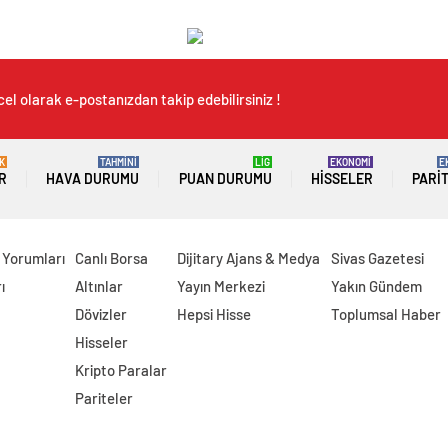
el olarak e-postanızdan takip edebilirsiniz !
K
TAHMİNİ
LİG
EKONOMİ
E
R
HAVA DURUMU
PUAN DURUMU
HISSELER
PARI
 Yorumları
Canlı Borsa
Dijitary Ajans & Medya
Sivas Gazetesi
ı
Altınlar
Yayın Merkezi
Yakın Gündem
Dövizler
Hepsi Hisse
Toplumsal Haber
Hisseler
Kripto Paralar
Pariteler