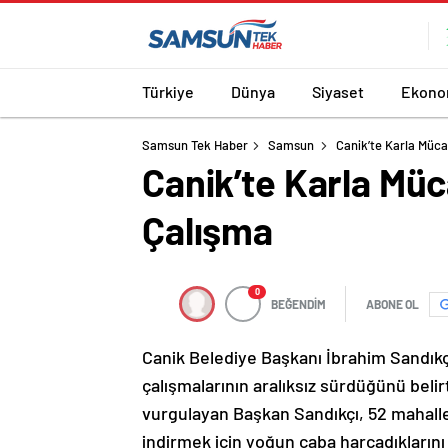
Türkiye
Dünya
Siyaset
Ekono
Samsun Tek Haber
Samsun
Canik’te Karla Müca
Canik’te Karla Müc
Çalışma
0
BEĞENDİM
ABONE OL
Canik Belediye Başkanı İbrahim Sandıkç
çalışmalarının aralıksız sürdüğünü belirt
vurgulayan Başkan Sandıkçı, 52 mahalle
indirmek için yoğun çaba harcadıklarını 