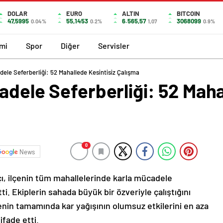
DOLAR
EURO
ALTIN
BITCOIN
47,5995
55,1453
6.565,57
3068099
0.04%
0.2%
1,07
0.9%
mi
Spor
Diğer
Servisler
dele Seferberliği: 52 Mahallede Kesintisiz Çalışma
adele Seferberliği: 52 Maha
0
News
ı, ilçenin tüm mahallelerinde karla mücadele
ti. Ekiplerin sahada büyük bir özveriyle çalıştığını
nin tamamında kar yağışının olumsuz etkilerini en aza
ifade etti.