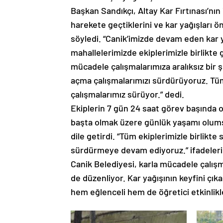
Başkan Sandıkçı, Altay Kar Fırtınası’nın 
harekete geçtiklerini ve kar yağışları ö
söyledi. “Canik’imizde devam eden kar y
mahallelerimizde ekiplerimizle birlikt
mücadele çalışmalarımıza aralıksız bir
açma çalışmalarımızı sürdürüyoruz. Tü
çalışmalarımız sürüyor.” dedi.
Ekiplerin 7 gün 24 saat görev başında o
başta olmak üzere günlük yaşamı olumsu
dile getirdi. “Tüm ekiplerimizle birlikt
sürdürmeye devam ediyoruz.” ifadelerin
Canik Belediyesi, karla mücadele çalışma
de düzenliyor. Kar yağışının keyfini çıka
hem eğlenceli hem de öğretici etkinlikl