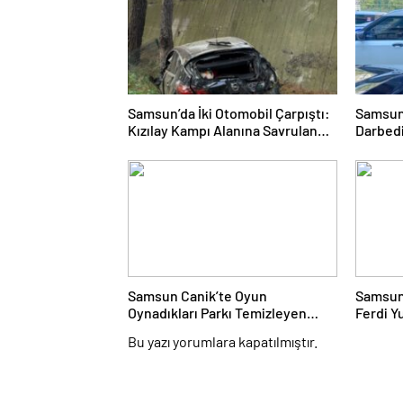
Samsun’da İki Otomobil Çarpıştı:
Samsun’
Kızılay Kampı Alanına Savrulan
Darbedi
Araçtaki 1 Kişi Yaralandı
Kepçeyl
Şüpheli
Samsun Canik’te Oyun
Samsun
Oynadıkları Parkı Temizleyen
Ferdi Y
Çocuklar Gündem Oldu
Ve Aile
Bu yazı yorumlara kapatılmıştır.