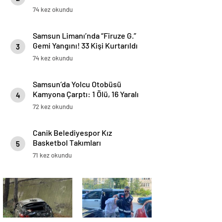
indirim
74 kez okundu
Samsun Limanı’nda “Firuze G.”
Gemi Yangını! 33 Kişi Kurtarıldı
3
74 kez okundu
Samsun’da Yolcu Otobüsü
Kamyona Çarptı: 1 Ölü, 16 Yaralı
4
72 kez okundu
Canik Belediyespor Kız
Basketbol Takımları
5
Şampiyonluklara Doymuyor! 3
71 kez okundu
kulvarda şampiyon oldu