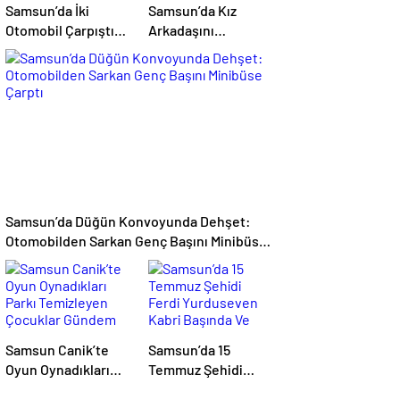
Samsun’da İki
Samsun’da Kız
Otomobil Çarpıştı:
Arkadaşını
Kızılay Kampı
Darbedip Kollarını
Alanına Savrulan
Sıcak Kepçeyle
Araçtaki 1 Kişi
Yaktığı İddia Edilen
Yaralandı
Şüpheli Gözaltında
Samsun’da Düğün Konvoyunda Dehşet:
Otomobilden Sarkan Genç Başını Minibüse
Çarptı
Samsun Canik’te
Samsun’da 15
Oyun Oynadıkları
Temmuz Şehidi
Parkı Temizleyen
Ferdi Yurduseven