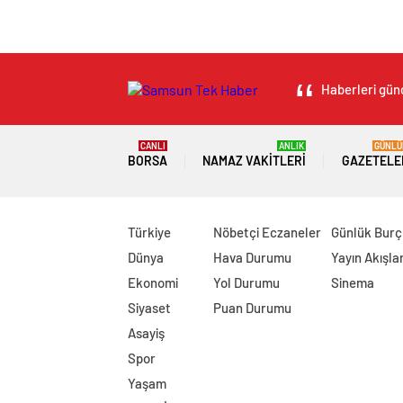
Haberleri günc
CANLI
ANLIK
GÜNLÜ
BORSA
NAMAZ VAKITLERI
GAZETELE
Türkiye
Nöbetçi Eczaneler
Günlük Burç
Dünya
Hava Durumu
Yayın Akışlar
Ekonomi
Yol Durumu
Sinema
Siyaset
Puan Durumu
Asayiş
Spor
Yaşam