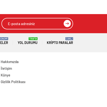
Çocuklar Gündem
Kabri Başında Ve
Oldu
Ailesinde Ziyaret
Edildi
KONOMİ
TRAFİK
CANLI
TELER
YOL DURUMU
KRIPTO PARALAR
Hakkımızda
İletişim
Künye
Gizlilik Politikası