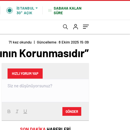
SABAHA KALAN
İSTANBUL
SÜRE
30°
AÇIK
71 kez okundu
|
Güncelleme: 8 Ekim 2025 15:09
tının Korunmasıdır”
HIZLI YORUM YAP
GÖNDER
SON DAKİKA
HABERLERİ