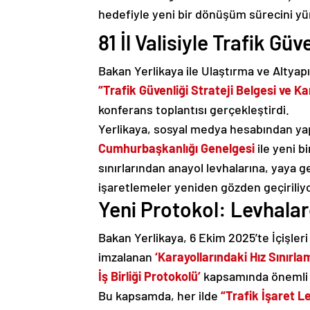
hedefiyle yeni bir dönüşüm sürecini yü
81 İl Valisiyle Trafik Güv
Bakan Yerlikaya ile Ulaştırma ve Altyap
“Trafik Güvenliği Strateji Belgesi ve Ka
konferans toplantısı gerçekleştirdi.
Yerlikaya, sosyal medya hesabından ya
Cumhurbaşkanlığı Genelgesi
ile yeni bi
sınırlarından anayol levhalarına, yaya
işaretlemeler yeniden gözden geçiriliyor
Yeni Protokol: Levhala
Bakan Yerlikaya, 6 Ekim 2025’te İçişleri
imzalanan
‘Karayollarındaki Hız Sınır
İş Birliği Protokolü’
kapsamında önemli ad
Bu kapsamda, her ilde
“Trafik İşaret L