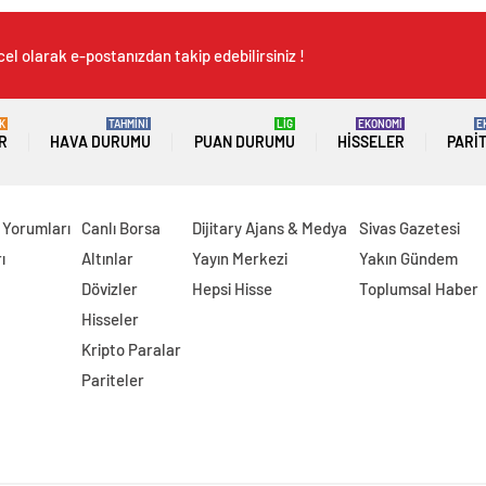
el olarak e-postanızdan takip edebilirsiniz !
K
TAHMİNİ
LİG
EKONOMİ
E
R
HAVA DURUMU
PUAN DURUMU
HISSELER
PARI
 Yorumları
Canlı Borsa
Dijitary Ajans & Medya
Sivas Gazetesi
ı
Altınlar
Yayın Merkezi
Yakın Gündem
Dövizler
Hepsi Hisse
Toplumsal Haber
Hisseler
Kripto Paralar
Pariteler