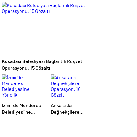
operasyonunun
operasyonu: 2
firari iki şüphelisi
tutuklama
yakalandı
Kuşadası Belediyesi Bağlantılı Rüşvet
Operasyonu: 15 Gözaltı
İzmir’de Menderes
Ankara’da
Belediyesi’ne
Değnekçilere
Yönelik
Operasyon: 10
Soruşturmada 16
Gözaltı
Şüpheli Adliyede