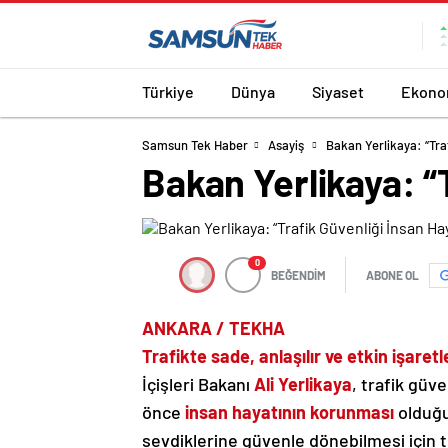
Türkiye
Dünya
Siyaset
Ekono
Samsun Tek Haber
Asayiş
Bakan Yerlikaya: “Tra
Bakan Yerlikaya: “
0
BEĞENDİM
ABONE OL
ANKARA / TEKHA
Trafikte sade, anlaşılır ve etkin işare
İçişleri Bakanı
Ali Yerlikaya
, trafik güv
önce
insan hayatının korunması
olduğu
sevdiklerine güvenle dönebilmesi için tr