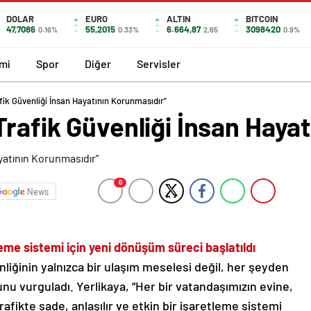
DOLAR
EURO
ALTIN
BITCOIN
47,7086
55,2015
6.664,87
3098420
0.16%
0.33%
2,65
0.9%
mi
Spor
Diğer
Servisler
fik Güvenliği İnsan Hayatının Korunmasıdır”
Trafik Güvenliği İnsan Haya
0
News
tleme sistemi için yeni dönüşüm süreci başlatıldı
enliğinin yalnızca bir ulaşım meselesi değil, her şeyden
nu vurguladı. Yerlikaya, “Her bir vatandaşımızın evine,
afikte sade, anlaşılır ve etkin bir işaretleme sistemi