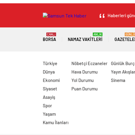
Haberleri günc
CANLI
ANLIK
GÜNLÜ
BORSA
NAMAZ VAKITLERI
GAZETELE
Türkiye
Nöbetçi Eczaneler
Günlük Burç
Dünya
Hava Durumu
Yayın Akışlar
Ekonomi
Yol Durumu
Sinema
Siyaset
Puan Durumu
Asayiş
Spor
Yaşam
Kamu İlanları