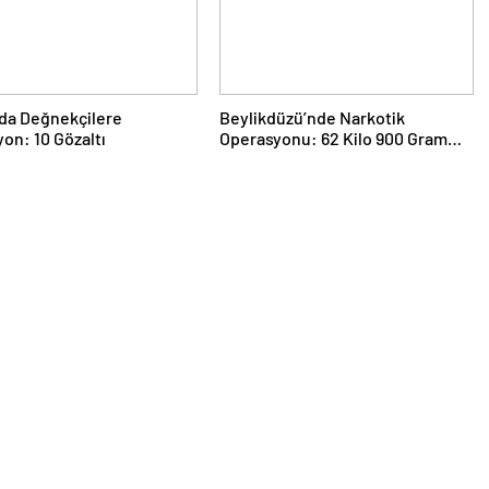
da Değnekçilere
Beylikdüzü’nde Narkotik
on: 10 Gözaltı
Operasyonu: 62 Kilo 900 Gram
Uyuşturucu Ele Geçirildi