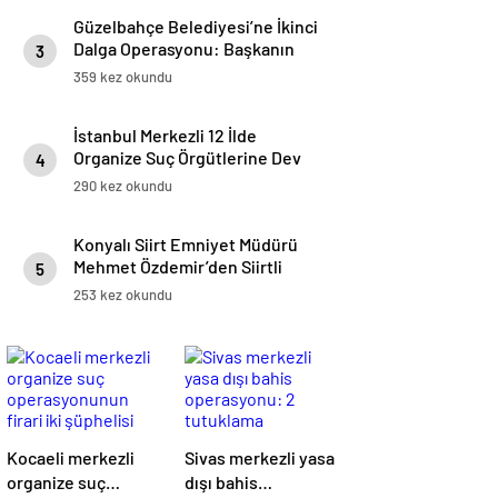
Güzelbahçe Belediyesi’ne İkinci
Dalga Operasyonu: Başkanın
3
Yakınları Gözaltında
359 kez okundu
İstanbul Merkezli 12 İlde
Organize Suç Örgütlerine Dev
4
Operasyon: 74 Gözaltı
290 kez okundu
Konyalı Siirt Emniyet Müdürü
Mehmet Özdemir’den Siirtli
5
Şehit Babasına Duygulandıran
253 kez okundu
Vefa
Kocaeli merkezli
Sivas merkezli yasa
organize suç
dışı bahis