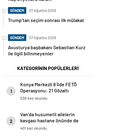
GÜNDEM
07 Ağustos 2026
Trump’tan seçim sonrası ilk mülakat
GÜNDEM
07 Ağustos 2026
Avusturya başbakanı Sebastian Kurz
ile ilgili bilinmeyenler
KATEGORİNİN POPÜLERLERİ
Konya Merkezli 8 İlde FETÖ
Operasyonu: 21 Gözaltı
1
538 kez okundu
Van’da husumetli ailelerin
kavgası hastane önünde de
2
devam etti: 14 yaralı
401 kez okundu