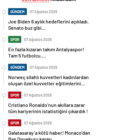
GÜNDEM
07 Ağustos 2026
Joe Biden 6 aylık hedeflerini açıkladı.
Senato buz gibi…
SPOR
07 Ağustos 2026
En fazla kızaran takım Antalyaspor!
Tam 5 futbolcu….
GÜNDEM
07 Ağustos 2026
Norweç silahlı kuvvetleri kadınlardan
oluşan özel kuvvetler eğitimlerini
başlattı.
SPOR
07 Ağustos 2026
Cristiano Ronaldo’nun akıllara zarar
tüm kariyerinin istatistiğini çıkardık !
SPOR
07 Ağustos 2026
Galatasaray’a kötü haber! Monaco’dan
flaş Onyekuru kararı.