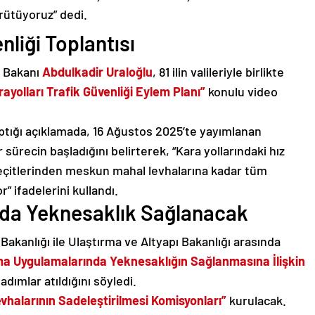
rütüyoruz” dedi.
enliği Toplantısı
ı Bakanı
Abdulkadir Uraloğlu
, 81 ilin valileriyle birlikte
rayolları Trafik Güvenliği Eylem Planı”
konulu video
ptığı açıklamada, 16 Ağustos 2025’te yayımlanan
r sürecin başladığını belirterek, “Kara yollarındaki hız
 geçitlerinden meskun mahal levhalarına kadar tüm
” ifadelerini kullandı.
rda Yeknesaklık Sağlanacak
 Bakanlığı ile Ulaştırma ve Altyapı Bakanlığı arasında
lama Uygulamalarında Yeknesaklığın Sağlanmasına İlişkin
ımlar atıldığını söyledi.
evhalarının Sadeleştirilmesi Komisyonları”
kurulacak.