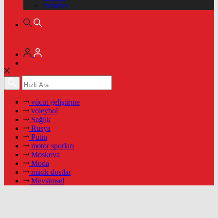
Pariteler
vücut geliştirme
voleybol
Sağlık
Rusya
Putin
motor sporları
Moskova
Moda
minik dostlar
Mevsimsel