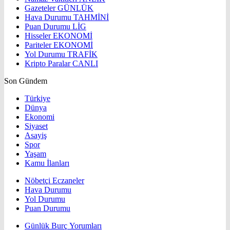
Gazeteler
GÜNLÜK
Hava Durumu
TAHMİNİ
Puan Durumu
LİG
Hisseler
EKONOMİ
Pariteler
EKONOMİ
Yol Durumu
TRAFİK
Kripto Paralar
CANLI
Son Gündem
Türkiye
Dünya
Ekonomi
Siyaset
Asayiş
Spor
Yaşam
Kamu İlanları
Nöbetçi Eczaneler
Hava Durumu
Yol Durumu
Puan Durumu
Günlük Burç Yorumları