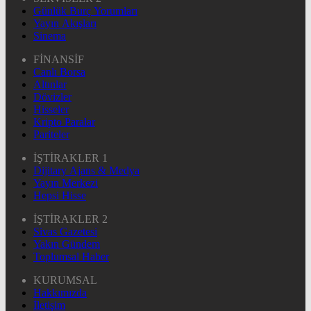
Günlük Burç Yorumları
Yayın Akışları
Sinema
FİNANSİF
Canlı Borsa
Altınlar
Dövizler
Hisseler
Kripto Paralar
Pariteler
İŞTİRAKLER 1
Dijitary Ajans & Medya
Yayın Merkezi
Hepsi Hisse
İŞTİRAKLER 2
Sivas Gazetesi
Yakın Gündem
Toplumsal Haber
KURUMSAL
Hakkımızda
İletişim