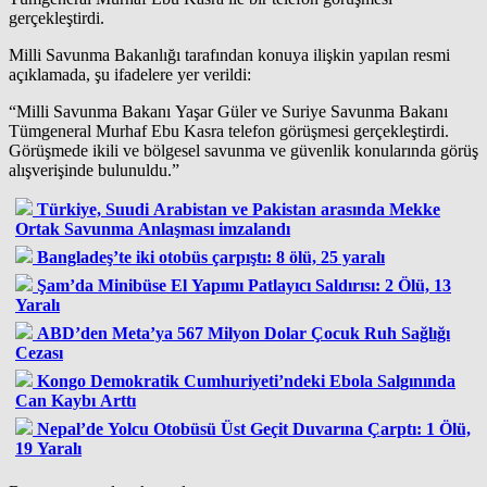
gerçekleştirdi.
Milli Savunma Bakanlığı tarafından konuya ilişkin yapılan resmi
açıklamada, şu ifadelere yer verildi:
“Milli Savunma Bakanı Yaşar Güler ve Suriye Savunma Bakanı
Tümgeneral Murhaf Ebu Kasra telefon görüşmesi gerçekleştirdi.
Görüşmede ikili ve bölgesel savunma ve güvenlik konularında görüş
alışverişinde bulunuldu.”
Türkiye, Suudi Arabistan ve Pakistan arasında Mekke
Ortak Savunma Anlaşması imzalandı
Bangladeş’te iki otobüs çarpıştı: 8 ölü, 25 yaralı
Şam’da Minibüse El Yapımı Patlayıcı Saldırısı: 2 Ölü, 13
Yaralı
ABD’den Meta’ya 567 Milyon Dolar Çocuk Ruh Sağlığı
Cezası
Kongo Demokratik Cumhuriyeti’ndeki Ebola Salgınında
Can Kaybı Arttı
Nepal’de Yolcu Otobüsü Üst Geçit Duvarına Çarptı: 1 Ölü,
19 Yaralı