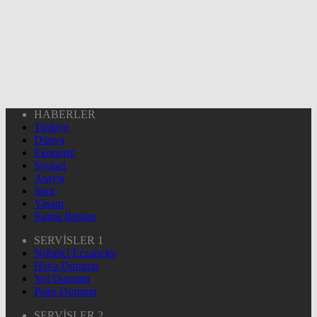
HABERLER
Türkiye
Dünya
Ekonomi
Siyaset
Asayiş
Spor
Yaşam
Kamu İlanları
SERVİSLER 1
Nöbetçi Eczaneler
Hava Durumu
Yol Durumu
Puan Durumu
SERVİSLER 2