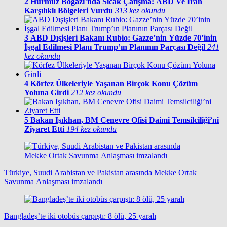
2
Hürmüz Boğazı’nda Sıcak Çatışma: ABD Ve İran
Karşılıklı Bölgeleri Vurdu
313 kez okundu
3
ABD Dışişleri Bakanı Rubio: Gazze’nin Yüzde 70’inin
İşgal Edilmesi Planı Trump’ın Planının Parçası Değil
241
kez okundu
4
Körfez Ülkeleriyle Yaşanan Birçok Konu Çözüm
Yoluna Girdi
212 kez okundu
5
Bakan Işıkhan, BM Cenevre Ofisi Daimi Temsilciliği’ni
Ziyaret Etti
194 kez okundu
Türkiye, Suudi Arabistan ve Pakistan arasında Mekke Ortak
Savunma Anlaşması imzalandı
Bangladeş’te iki otobüs çarpıştı: 8 ölü, 25 yaralı