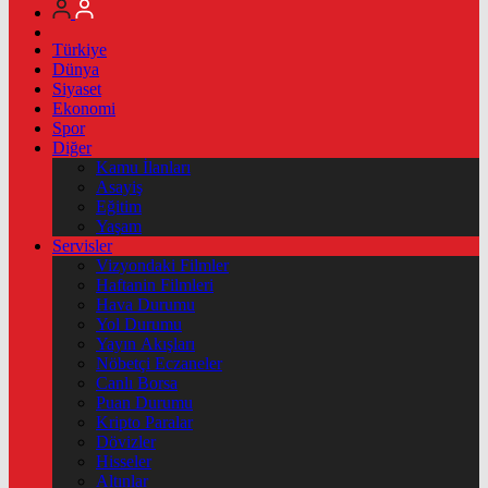
Türkiye
Dünya
Siyaset
Ekonomi
Spor
Diğer
Kamu İlanları
Asayiş
Eğitim
Yaşam
Servisler
Vizyondaki Filmler
Haftanin Filmleri
Hava Durumu
Yol Durumu
Yayın Akışları
Nöbetçi Eczaneler
Canlı Borsa
Puan Durumu
Kripto Paralar
Dövizler
Hisseler
Altınlar