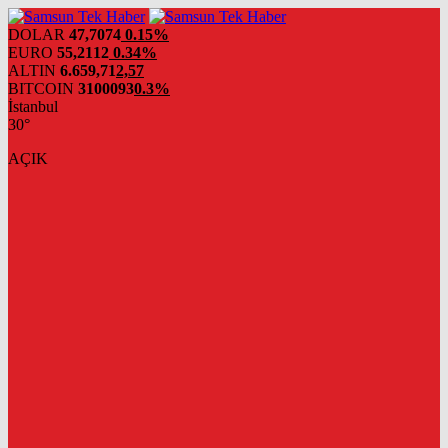
DOLAR
47,7074
0.15%
EURO
55,2112
0.34%
ALTIN
6.659,71
2,57
BITCOIN
3100093
0.3%
İstanbul
30°
AÇIK