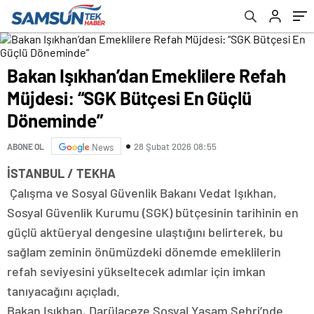
Bakan Işıkhan’dan Emeklilere Refah
Müjdesi: “SGK Bütçesi En Güçlü
Döneminde”
28 Şubat 2026 08:55
ABONE OL
News
İSTANBUL / TEKHA
Çalışma ve Sosyal Güvenlik Bakanı Vedat Işıkhan,
Sosyal Güvenlik Kurumu (SGK) bütçesinin tarihinin en
güçlü aktüeryal dengesine ulaştığını belirterek, bu
sağlam zeminin önümüzdeki dönemde emeklilerin
refah seviyesini yükseltecek adımlar için imkan
tanıyacağını açıçladı.
Bakan Işıkhan, Darülaceze Sosyal Yaşam Şehri’nde