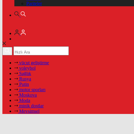
Pariteler
vücut geliştirme
voleybol
Sağlık
Rusya
Putin
motor sporları
Moskova
Moda
minik dostlar
Mevsimsel