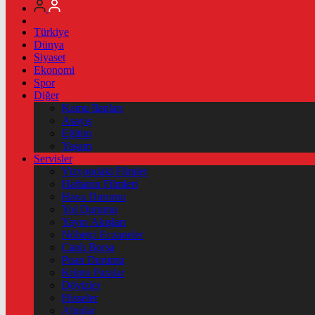
Türkiye
Dünya
Siyaset
Ekonomi
Spor
Diğer
Kamu İlanları
Asayiş
Eğitim
Yaşam
Servisler
Vizyondaki Filmler
Haftanin Filmleri
Hava Durumu
Yol Durumu
Yayın Akışları
Nöbetçi Eczaneler
Canlı Borsa
Puan Durumu
Kripto Paralar
Dövizler
Hisseler
Altınlar