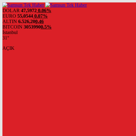
DOLAR
47,5972
0.06%
EURO
55,0544
0.07%
ALTIN
6.526,20
0,46
BITCOIN
3053990
0.5%
İstanbul
31°
AÇIK