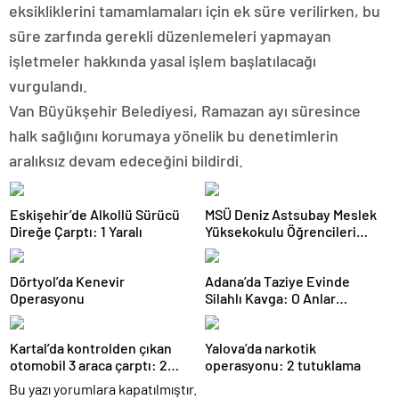
eksikliklerini tamamlamaları için ek süre verilirken, bu
süre zarfında gerekli düzenlemeleri yapmayan
işletmeler hakkında yasal işlem başlatılacağı
vurgulandı.
Van Büyükşehir Belediyesi, Ramazan ayı süresince
halk sağlığını korumaya yönelik bu denetimlerin
aralıksız devam edeceğini bildirdi.
Eskişehir’de Alkollü Sürücü
MSÜ Deniz Astsubay Meslek
Direğe Çarptı: 1 Yaralı
Yüksekokulu Öğrencileri
Geleceğe Hazırlanıyor
Dörtyol’da Kenevir
Adana’da Taziye Evinde
Operasyonu
Silahlı Kavga: O Anlar
Kamerada
Kartal’da kontrolden çıkan
Yalova’da narkotik
otomobil 3 araca çarptı: 2
operasyonu: 2 tutuklama
yaralı
Bu yazı yorumlara kapatılmıştır.