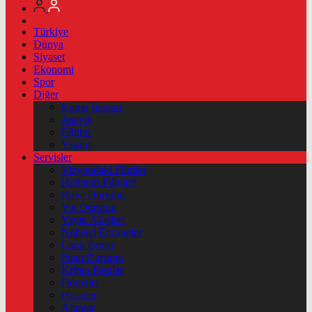
Türkiye
Dünya
Siyaset
Ekonomi
Spor
Diğer
Kamu İlanları
Asayiş
Eğitim
Yaşam
Servisler
Vizyondaki Filmler
Haftanin Filmleri
Hava Durumu
Yol Durumu
Yayın Akışları
Nöbetçi Eczaneler
Canlı Borsa
Puan Durumu
Kripto Paralar
Dövizler
Hisseler
Altınlar