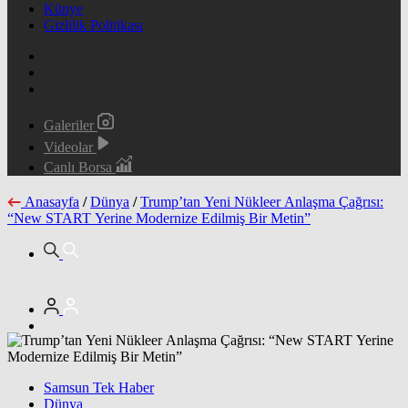
Künye
Gizlilik Politikası
Galeriler
Videolar
Canlı Borsa
Anasayfa
/
Dünya
/
Trump’tan Yeni Nükleer Anlaşma Çağrısı:
“New START Yerine Modernize Edilmiş Bir Metin”
Samsun Tek Haber
Dünya