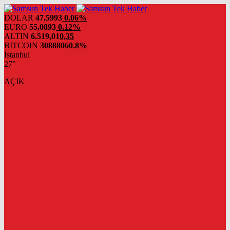
DOLAR
47,5993
0.06%
EURO
55,0893
0.12%
ALTIN
6.519,01
0,35
BITCOIN
3088806
0.8%
İstanbul
27°
AÇIK