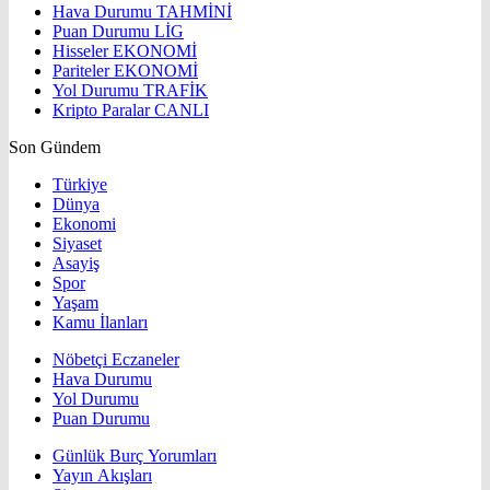
Hava Durumu
TAHMİNİ
Puan Durumu
LİG
Hisseler
EKONOMİ
Pariteler
EKONOMİ
Yol Durumu
TRAFİK
Kripto Paralar
CANLI
Son Gündem
Türkiye
Dünya
Ekonomi
Siyaset
Asayiş
Spor
Yaşam
Kamu İlanları
Nöbetçi Eczaneler
Hava Durumu
Yol Durumu
Puan Durumu
Günlük Burç Yorumları
Yayın Akışları