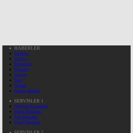
HABERLER
Türkiye
Dünya
Ekonomi
Siyaset
Asayiş
Spor
Yaşam
Kamu İlanları
SERVİSLER 1
Nöbetçi Eczaneler
Hava Durumu
Yol Durumu
Puan Durumu
SERVİSLER 2