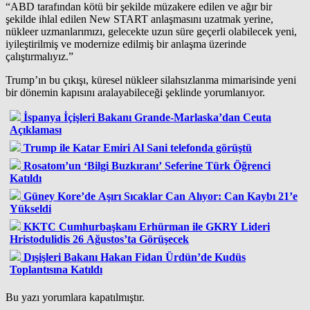
“ABD tarafından kötü bir şekilde müzakere edilen ve ağır bir
şekilde ihlal edilen New START anlaşmasını uzatmak yerine,
nükleer uzmanlarımızı, gelecekte uzun süre geçerli olabilecek yeni,
iyileştirilmiş ve modernize edilmiş bir anlaşma üzerinde
çalıştırmalıyız.”
Trump’ın bu çıkışı, küresel nükleer silahsızlanma mimarisinde yeni
bir dönemin kapısını aralayabileceği şeklinde yorumlanıyor.
İspanya İçişleri Bakanı Grande-Marlaska’dan Ceuta
Açıklaması
Trump ile Katar Emiri Al Sani telefonda görüştü
Rosatom’un ‘Bilgi Buzkıranı’ Seferine Türk Öğrenci
Katıldı
Güney Kore’de Aşırı Sıcaklar Can Alıyor: Can Kaybı 21’e
Yükseldi
KKTC Cumhurbaşkanı Erhürman ile GKRY Lideri
Hristodulidis 26 Ağustos’ta Görüşecek
Dışişleri Bakanı Hakan Fidan Ürdün’de Kudüs
Toplantısına Katıldı
Bu yazı yorumlara kapatılmıştır.