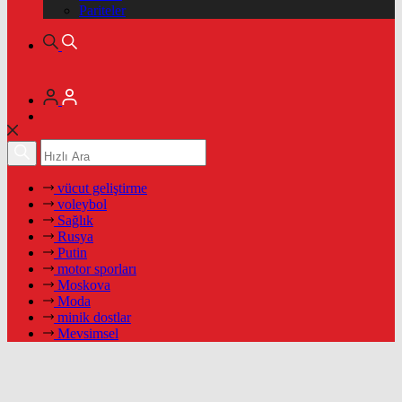
Pariteler
vücut geliştirme
voleybol
Sağlık
Rusya
Putin
motor sporları
Moskova
Moda
minik dostlar
Mevsimsel