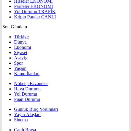
Hisseler
EKONOMİ
Pariteler
EKONOMİ
Yol Durumu
TRAFİK
Kripto Paralar
CANLI
Son Gündem
Türkiye
Dünya
Ekonomi
Siyaset
Asayiş
Spor
Yaşam
Kamu İlanları
Nöbetçi Eczaneler
Hava Durumu
Yol Durumu
Puan Durumu
Günlük Burç Yorumları
Yayın Akışları
Sinema
Canlı Borsa