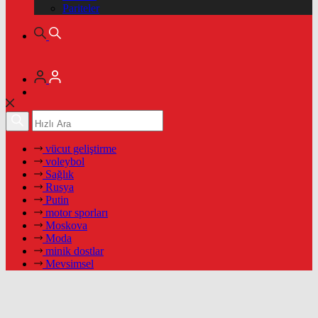
Pariteler
vücut geliştirme
voleybol
Sağlık
Rusya
Putin
motor sporları
Moskova
Moda
minik dostlar
Mevsimsel