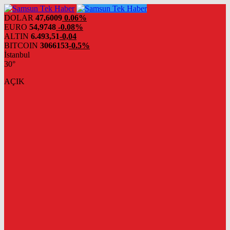
DOLAR
47,6009
0.06%
EURO
54,9748
-0.08%
ALTIN
6.493,51
-0,04
BITCOIN
3066153
-0.5%
İstanbul
30°
AÇIK