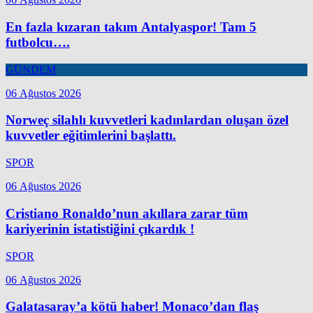
En fazla kızaran takım Antalyaspor! Tam 5
futbolcu….
GÜNDEM
06 Ağustos 2026
Norweç silahlı kuvvetleri kadınlardan oluşan özel
kuvvetler eğitimlerini başlattı.
SPOR
06 Ağustos 2026
Cristiano Ronaldo’nun akıllara zarar tüm
kariyerinin istatistiğini çıkardık !
SPOR
06 Ağustos 2026
Galatasaray’a kötü haber! Monaco’dan flaş