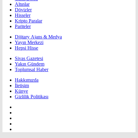
Altınlar
Dövizler
Hisseler
Kripto Paralar
Pariteler
Dijitary Ajans & Medya
Yayın Merkezi
Hepsi Hisse
Sivas Gazetesi
Yakın Gündem
Toplumsal Haber
Hakkımızda
İletişim
Künye
Gizlilik Politikası