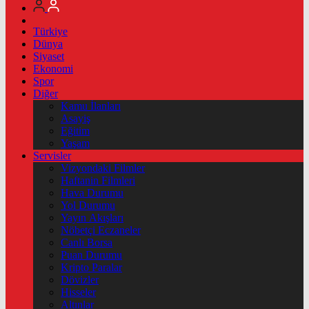
Türkiye
Dünya
Siyaset
Ekonomi
Spor
Diğer
Kamu İlanları
Asayiş
Eğitim
Yaşam
Servisler
Vizyondaki Filmler
Haftanin Filmleri
Hava Durumu
Yol Durumu
Yayın Akışları
Nöbetçi Eczaneler
Canlı Borsa
Puan Durumu
Kripto Paralar
Dövizler
Hisseler
Altınlar