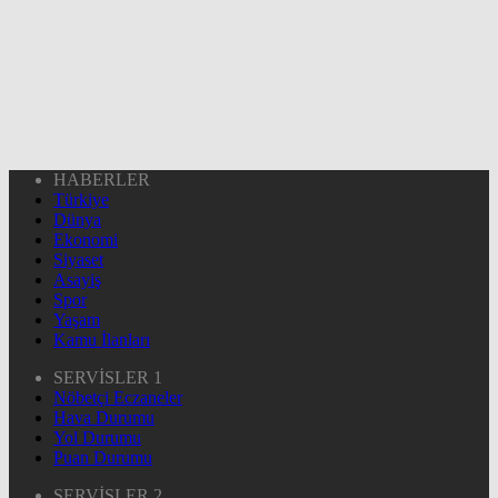
HABERLER
Türkiye
Dünya
Ekonomi
Siyaset
Asayiş
Spor
Yaşam
Kamu İlanları
SERVİSLER 1
Nöbetçi Eczaneler
Hava Durumu
Yol Durumu
Puan Durumu
SERVİSLER 2