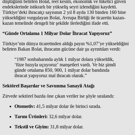
düştüğünü belirten Bolat, reel kesim, ekonomik ve tüketici güven
endekslerinde istikrarlı bir yükseliş seyri izlendiğini kaydetti.
Türkiye’deki ihracatçı sayısının 2 yıl 8 ayda 130 binden 160 bine
yükseldiğini vurgulayan Bolat, Avrupa Birliği ile ticaretin kazan-
kazan temelinde dengeli bir şekilde ilerlediğini ifade etti.
“Günde Ortalama 1 Milyar Dolar İhracat Yapıyoruz”
Türkiye’nin dünya ticaretinden aldığı payın %1,07’ye yükseldiğini
belirten Bakan Bolat, ihracatın gücüne dair şu ayrıntıları verdi:
“1987 sonbaharında aylık 1 milyar dolara yükseldik,
‘füze hızıyla uçuyoruz’ manşetleri vardı. Ve biz şimdi
günde ortalama 850, 900, 1 milyar dolar bandında
ihracat yapıyoruz mal ihracatı olarak.”
Sektörel Başarılar ve Savunma Sanayii Atağı
Zirvede sektörel bazda öne çıkan veriler ise şöyle sıralandı:
Otomotiv:
41,5 milyar dolar ile birinci sırada.
Tarım Ürünleri:
32,6 milyar dolar.
Tekstil ve Giyim:
31,8 milyar dolar.