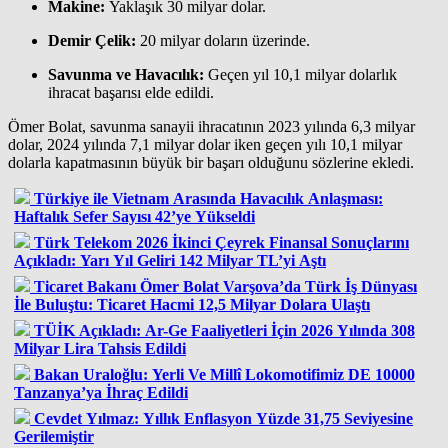
Makine:
Yaklaşık 30 milyar dolar.
Demir Çelik:
20 milyar doların üzerinde.
Savunma ve Havacılık:
Geçen yıl 10,1 milyar dolarlık
ihracat başarısı elde edildi.
Ömer Bolat, savunma sanayii ihracatının 2023 yılında 6,3 milyar
dolar, 2024 yılında 7,1 milyar dolar iken geçen yılı 10,1 milyar
dolarla kapatmasının büyük bir başarı olduğunu sözlerine ekledi.
Türkiye ile Vietnam Arasında Havacılık Anlaşması:
Haftalık Sefer Sayısı 42’ye Yükseldi
Türk Telekom 2026 İkinci Çeyrek Finansal Sonuçlarını
Açıkladı: Yarı Yıl Geliri 142 Milyar TL’yi Aştı
Ticaret Bakanı Ömer Bolat Varşova’da Türk İş Dünyası
İle Buluştu: Ticaret Hacmi 12,5 Milyar Dolara Ulaştı
TÜİK Açıkladı: Ar-Ge Faaliyetleri İçin 2026 Yılında 308
Milyar Lira Tahsis Edildi
Bakan Uraloğlu: Yerli Ve Millî Lokomotifimiz DE 10000
Tanzanya’ya İhraç Edildi
Cevdet Yılmaz: Yıllık Enflasyon Yüzde 31,75 Seviyesine
Gerilemiştir