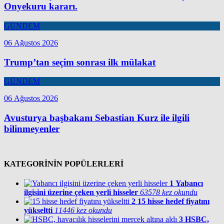
Onyekuru kararı.
GÜNDEM
06 Ağustos 2026
Trump’tan seçim sonrası ilk mülakat
GÜNDEM
06 Ağustos 2026
Avusturya başbakanı Sebastian Kurz ile ilgili
bilinmeyenler
KATEGORİNİN POPÜLERLERİ
1
Yabancı
ilgisini üzerine çeken yerli hisseler
63578 kez okundu
2
15 hisse hedef fiyatını
yükseltti
11446 kez okundu
3
HSBC,