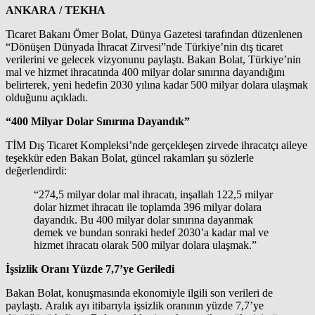
ANKARA / TEKHA
Ticaret Bakanı Ömer Bolat, Dünya Gazetesi tarafından düzenlenen
“Dönüşen Dünyada İhracat Zirvesi”nde Türkiye’nin dış ticaret
verilerini ve gelecek vizyonunu paylaştı. Bakan Bolat, Türkiye’nin
mal ve hizmet ihracatında 400 milyar dolar sınırına dayandığını
belirterek, yeni hedefin 2030 yılına kadar 500 milyar dolara ulaşmak
olduğunu açıkladı.
“400 Milyar Dolar Sınırına Dayandık”
TİM Dış Ticaret Kompleksi’nde gerçekleşen zirvede ihracatçı aileye
teşekkür eden Bakan Bolat, güncel rakamları şu sözlerle
değerlendirdi:
“274,5 milyar dolar mal ihracatı, inşallah 122,5 milyar
dolar hizmet ihracatı ile toplamda 396 milyar dolara
dayandık. Bu 400 milyar dolar sınırına dayanmak
demek ve bundan sonraki hedef 2030’a kadar mal ve
hizmet ihracatı olarak 500 milyar dolara ulaşmak.”
İşsizlik Oranı Yüzde 7,7’ye Geriledi
Bakan Bolat, konuşmasında ekonomiyle ilgili son verileri de
paylaştı. Aralık ayı itibarıyla işsizlik oranının yüzde 7,7’ye