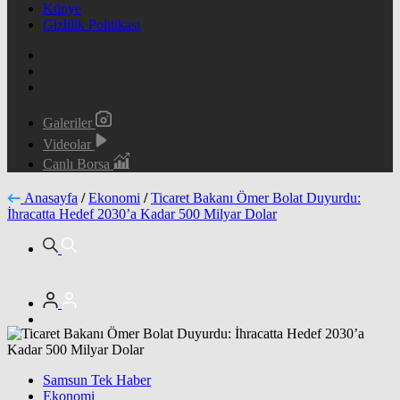
Künye
Gizlilik Politikası
Galeriler
Videolar
Canlı Borsa
Anasayfa
/
Ekonomi
/
Ticaret Bakanı Ömer Bolat Duyurdu:
İhracatta Hedef 2030’a Kadar 500 Milyar Dolar
Samsun Tek Haber
Ekonomi