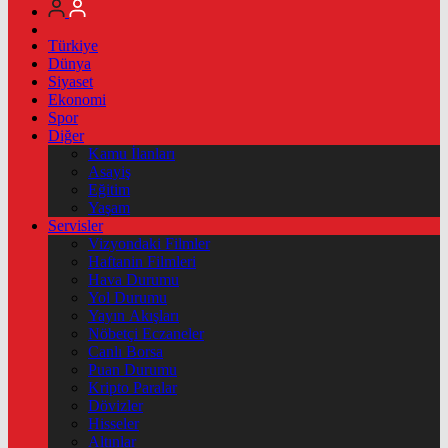
Türkiye
Dünya
Siyaset
Ekonomi
Spor
Diğer
Kamu İlanları
Asayiş
Eğitim
Yaşam
Servisler
Vizyondaki Filmler
Haftanin Filmleri
Hava Durumu
Yol Durumu
Yayın Akışları
Nöbetçi Eczaneler
Canlı Borsa
Puan Durumu
Kripto Paralar
Dövizler
Hisseler
Altınlar