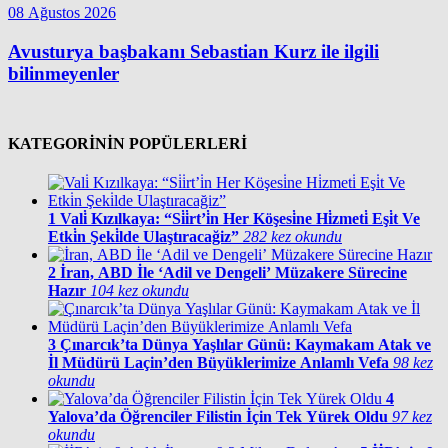
08 Ağustos 2026
Avusturya başbakanı Sebastian Kurz ile ilgili
bilinmeyenler
KATEGORİNİN POPÜLERLERİ
1
Vali̇ Kızılkaya: “Si̇i̇rt’i̇n Her Köşesi̇ne Hi̇zmeti̇ Eşi̇t Ve
Etki̇n Şeki̇lde Ulaştıracağiz”
282 kez okundu
2
İran, ABD İle ‘Adil ve Dengeli’ Müzakere Sürecine
Hazır
104 kez okundu
3
Çınarcık’ta Dünya Yaşlılar Günü: Kaymakam Atak ve
İl Müdürü Laçin’den Büyüklerimize Anlamlı Vefa
98 kez
okundu
4
Yalova’da Öğrenciler Filistin İçin Tek Yürek Oldu
97 kez
okundu