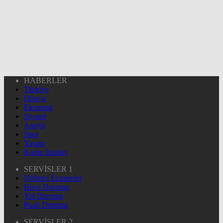
HABERLER
Türkiye
Dünya
Ekonomi
Siyaset
Asayiş
Spor
Yaşam
Kamu İlanları
SERVİSLER 1
Nöbetçi Eczaneler
Hava Durumu
Yol Durumu
Puan Durumu
SERVİSLER 2