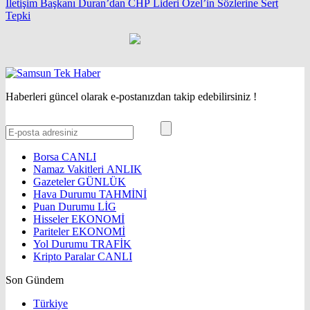
İletişim Başkanı Duran’dan CHP Lideri Özel’in Sözlerine Sert
Tepki
Haberleri güncel olarak e-postanızdan takip edebilirsiniz !
Borsa
CANLI
Namaz Vakitleri
ANLIK
Gazeteler
GÜNLÜK
Hava Durumu
TAHMİNİ
Puan Durumu
LİG
Hisseler
EKONOMİ
Pariteler
EKONOMİ
Yol Durumu
TRAFİK
Kripto Paralar
CANLI
Son Gündem
Türkiye