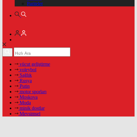
Pariteler
vücut geliştirme
voleybol
Sağlık
Rusya
Putin
motor sporları
Moskova
Moda
minik dostlar
Mevsimsel