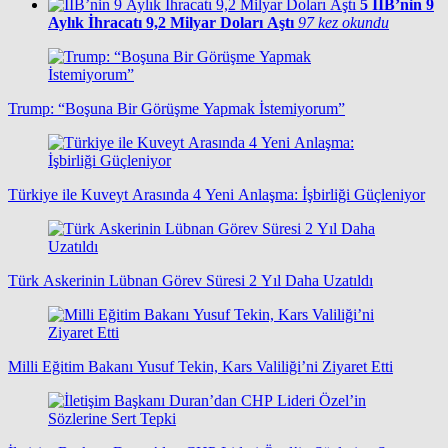
5
İİB’nin 9
Aylık İhracatı 9,2 Milyar Doları Aştı
97 kez okundu
Trump: “Boşuna Bir Görüşme Yapmak İstemiyorum”
Türkiye ile Kuveyt Arasında 4 Yeni Anlaşma: İşbirliği Güçleniyor
Türk Askerinin Lübnan Görev Süresi 2 Yıl Daha Uzatıldı
Milli Eğitim Bakanı Yusuf Tekin, Kars Valiliği’ni Ziyaret Etti