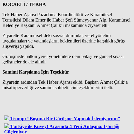
KOCAELİ / TEKHA
Tek Haber Ajansı Pazarlama Koordinatörü ve Karamürsel
Temsilcisi Dilara Emer ile Haber Şefi Sümeyyenur Alp, Karamürsel
Belediye Başkanı Ahmet Çalık’ı makamında ziyaret etti.
Ziyarette Karamürsel’deki sosyal durumlar, yerel yönetim
uygulamaları ve vatandaşların beklentileri üzerine karşılıklı görüş
alışverişi yapıldı.
Görüşmede halkın yerel yönetimlere olan bakışı ve güncel siyasi
gelişmeler de ele alındı.
Samimi Karşılama İçin Teşekkür
Ziyaretin ardından Tek Haber Ajansı ekibi, Başkan Ahmet Çalık’a
misafirperverliği ve samimi sohbeti için teşekkürlerini iletti.
Trump: “Boşuna Bir Görüşme Yapmak İstemiyorum”
Türkiye ile Kuveyt Arasında 4 Yeni Anlaşma: İşbirliği
Güçleniyor