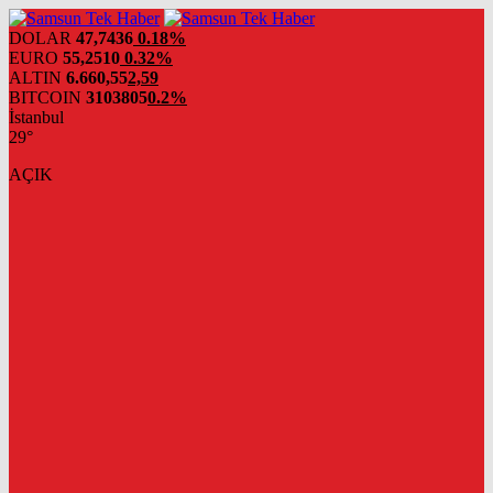
DOLAR
47,7436
0.18%
EURO
55,2510
0.32%
ALTIN
6.660,55
2,59
BITCOIN
3103805
0.2%
İstanbul
29°
AÇIK