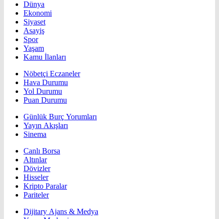
Dünya
Ekonomi
Siyaset
Asayiş
Spor
Yaşam
Kamu İlanları
Nöbetçi Eczaneler
Hava Durumu
Yol Durumu
Puan Durumu
Günlük Burç Yorumları
Yayın Akışları
Sinema
Canlı Borsa
Altınlar
Dövizler
Hisseler
Kripto Paralar
Pariteler
Dijitary Ajans & Medya