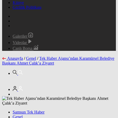
Künye
Gizlilik Politikası
Galeriler
Videolar
Canlı Borsa
Anasayfa
/
Genel
/
Tek Haber Ajansı’ndan Karamürsel Belediye
Başkanı Ahmet Çalık’a Ziyaret
Samsun Tek Haber
Genel