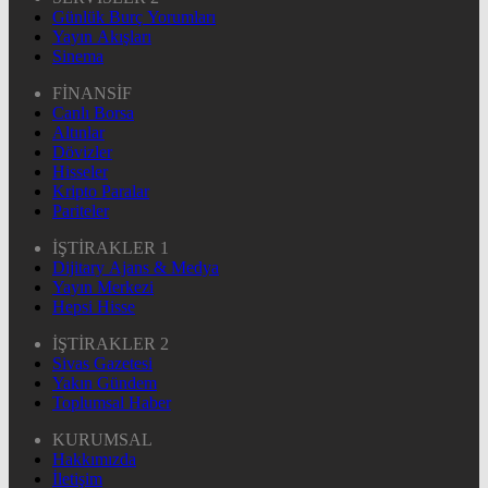
Günlük Burç Yorumları
Yayın Akışları
Sinema
FİNANSİF
Canlı Borsa
Altınlar
Dövizler
Hisseler
Kripto Paralar
Pariteler
İŞTİRAKLER 1
Dijitary Ajans & Medya
Yayın Merkezi
Hepsi Hisse
İŞTİRAKLER 2
Sivas Gazetesi
Yakın Gündem
Toplumsal Haber
KURUMSAL
Hakkımızda
İletişim