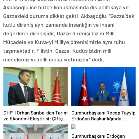
Akbaşoğlu ise bütçe konuşmasında dış politikaya ve
Gazze’deki duruma dikkat çekti. Akbaşoğlu, “Gazze’deki
kutlu direniş aynı zamanda insanlığın ve insani
değerlerin direnişidir. Gazze direnişi bizim Milli
Mücadele ve Kuva-yi Milliye direnişimizle aynı ruhu
taşımaktadır. Filistin, Gazze, Kudüs bizim milli
meselemiz ve milli mesuliyetimizdir” dedi.
CHP’li Orhan Sarıbal’dan Tarım
Cumhurbaşkanı Recep Tayyip
ve Ekonomi Eleştirisi: Çiftçi
Erdoğan Başkanlığında
Kaderiyle Baş Başa Kaldı
Toplanan AK Parti MKYK’da
Gündem “Terörsüz Türkiye”
Cumhurbaşkanı Erdoğan:
Süreci Oldu