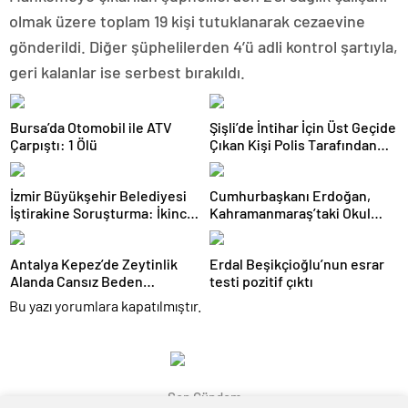
olmak üzere toplam 19 kişi tutuklanarak cezaevine
gönderildi. Diğer şüphelilerden 4’ü adli kontrol şartıyla,
geri kalanlar ise serbest bırakıldı.
Bursa’da Otomobil ile ATV
Şişli’de İntihar İçin Üst Geçide
Çarpıştı: 1 Ölü
Çıkan Kişi Polis Tarafından
İkna Edildi
İzmir Büyükşehir Belediyesi
Cumhurbaşkanı Erdoğan,
İştirakine Soruşturma: İkinci
Kahramanmaraş’taki Okul
Dalgada 2 Gözaltı
Saldırısında Hayatını
Kaybedenlerin Ailelerini
Antalya Kepez’de Zeytinlik
Erdal Beşikçioğlu’nun esrar
Kabul Etti
Alanda Cansız Beden
testi pozitif çıktı
Bulundu
Bu yazı yorumlara kapatılmıştır.
Son Gündem