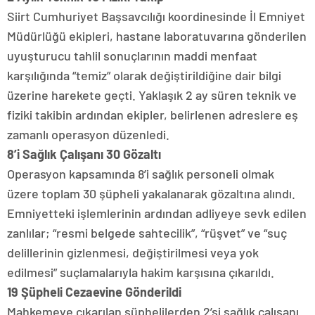
Siirt Cumhuriyet Başsavcılığı koordinesinde İl Emniyet
Müdürlüğü ekipleri, hastane laboratuvarına gönderilen
uyuşturucu tahlil sonuçlarının maddi menfaat
karşılığında “temiz” olarak değiştirildiğine dair bilgi
üzerine harekete geçti. Yaklaşık 2 ay süren teknik ve
fiziki takibin ardından ekipler, belirlenen adreslere eş
zamanlı operasyon düzenledi.
8’i Sağlık Çalışanı 30 Gözaltı
Operasyon kapsamında 8’i sağlık personeli olmak
üzere toplam 30 şüpheli yakalanarak gözaltına alındı.
Emniyetteki işlemlerinin ardından adliyeye sevk edilen
zanlılar; “resmi belgede sahtecilik”, “rüşvet” ve “suç
delillerinin gizlenmesi, değiştirilmesi veya yok
edilmesi” suçlamalarıyla hakim karşısına çıkarıldı.
19 Şüpheli Cezaevine Gönderildi
Mahkemeye çıkarılan şüphelilerden 2’si sağlık çalışanı