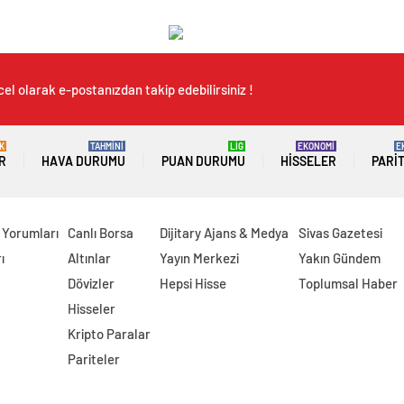
el olarak e-postanızdan takip edebilirsiniz !
K
TAHMİNİ
LİG
EKONOMİ
E
R
HAVA DURUMU
PUAN DURUMU
HISSELER
PARI
 Yorumları
Canlı Borsa
Dijitary Ajans & Medya
Sivas Gazetesi
ı
Altınlar
Yayın Merkezi
Yakın Gündem
Dövizler
Hepsi Hisse
Toplumsal Haber
Hisseler
Kripto Paralar
Pariteler