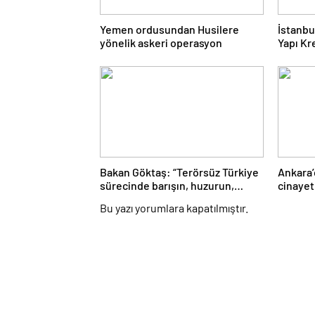
Yemen ordusundan Husilere
İstanbu
yönelik askeri operasyon
Yapı Kr
inovas
Bakan Göktaş: “Terörsüz Türkiye
Ankara’
sürecinde barışın, huzurun,
cinayet
istikrarın, ekonominin güçlendiği
yönetic
Bu yazı yorumlara kapatılmıştır.
bir Türkiye kurmak istiyoruz”
uğurlan