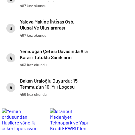
Yumurta Üreti̇mi̇ Başladı
487 kez okundu
Yalova Maki̇ne İhti̇sas Osb,
Ulusal Ve Uluslararası
3
Projelerdeki̇ Başarılarıyla Öne
487 kez okundu
Çıkıyor
Yenidoğan Çetesi Davasında Ara
Karar: Tutuklu Sanıkların
4
Mevcut Hallerinin Devamına
463 kez okundu
Karar Verildi
Bakan Uraloğlu Duyurdu: 15
Temmuz’un 10. Yılı Logosu
5
Yüksek Hızlı Trenlerde Yer
456 kez okundu
Alacak