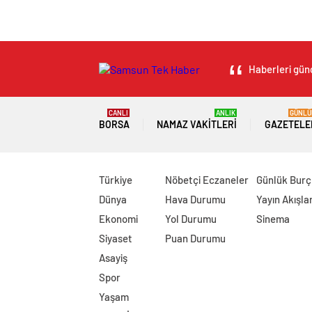
Haberleri günc
CANLI
ANLIK
GÜNLÜ
BORSA
NAMAZ VAKITLERI
GAZETELE
Türkiye
Nöbetçi Eczaneler
Günlük Burç
Dünya
Hava Durumu
Yayın Akışlar
Ekonomi
Yol Durumu
Sinema
Siyaset
Puan Durumu
Asayiş
Spor
Yaşam