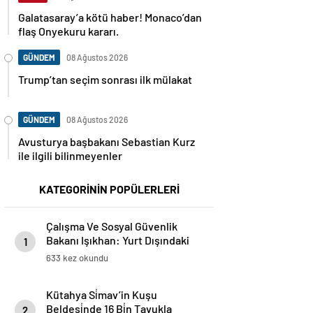
Galatasaray’a kötü haber! Monaco’dan
flaş Onyekuru kararı.
GÜNDEM
08 Ağustos 2026
Trump’tan seçim sonrası ilk mülakat
GÜNDEM
08 Ağustos 2026
Avusturya başbakanı Sebastian Kurz
ile ilgili bilinmeyenler
KATEGORİNİN POPÜLERLERİ
Çalışma Ve Sosyal Güvenlik
Bakanı Işıkhan: Yurt Dışındaki
1
Vatandaşlarımızın Başvuruları
633 kez okundu
İçin Kanuni Düzenleme Yolda
Kütahya Si̇mav’in Kuşu
Beldesi̇nde 16 Bi̇n Tavukla
2