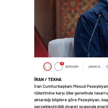
0
BEĞENDİM
ABONE OL
İRAN / TEKHA
İran Cumhurbaşkanı Mesud Pezeşkiyan, y
tüketimine karşı ülke genelinde tasarru
aktardığı bilgilere göre Pezeşkiyan, b
gerçekleştirdiği ziyaret sırasında enerj