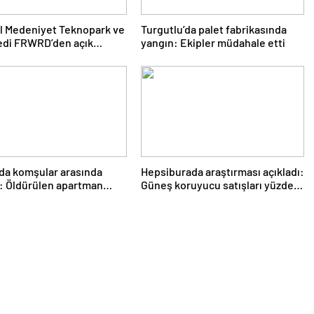
l Medeniyet Teknopark ve
Turgutlu’da palet fabrikasında
edi FRWRD’den açık
yangın: Ekipler müdahale etti
yon buluşması
da komşular arasında
Hepsiburada araştırması açıkladı:
: Öldürülen apartman
Güneş koruyucu satışları yüzde
isi son yolculuğuna
50 arttı
dı