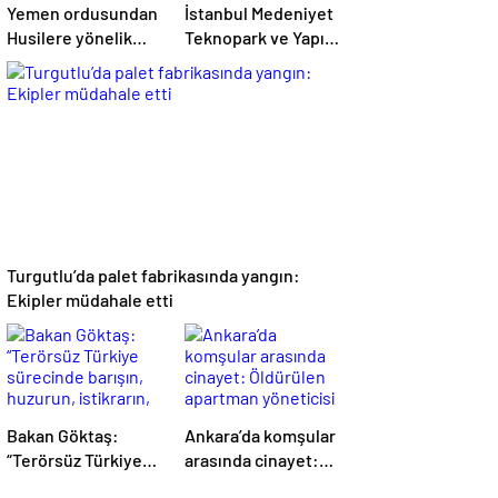
Yemen ordusundan
İstanbul Medeniyet
Husilere yönelik
Teknopark ve Yapı
askeri operasyon
Kredi FRWRD’den
açık inovasyon
buluşması
Turgutlu’da palet fabrikasında yangın:
Ekipler müdahale etti
Bakan Göktaş:
Ankara’da komşular
“Terörsüz Türkiye
arasında cinayet:
sürecinde barışın,
Öldürülen apartman