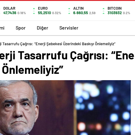
DOLAR
EURO
ALTIN
BITCOIN
47,7436
55,2510
6.660,55
3103932
0.18%
0.32%
2,59
0.2%
mi
Spor
Diğer
Servisler
i Tasarrufu Çağrısı: “Enerji Şebekesi Üzerindeki Baskıyı Önlemeliyiz”
rji Tasarrufu Çağrısı: “Ene
 Önlemeliyiz”