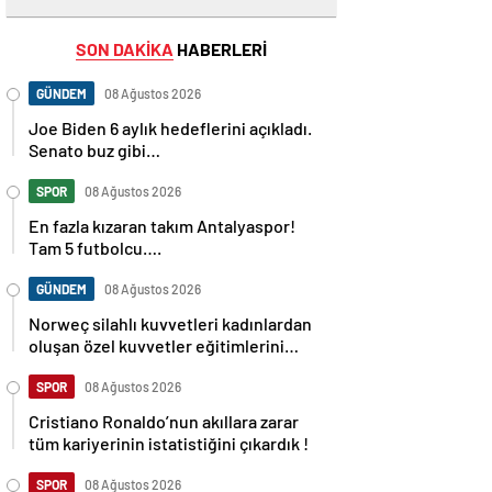
SON DAKİKA
HABERLERİ
GÜNDEM
08 Ağustos 2026
Joe Biden 6 aylık hedeflerini açıkladı.
Senato buz gibi…
SPOR
08 Ağustos 2026
En fazla kızaran takım Antalyaspor!
Tam 5 futbolcu….
GÜNDEM
08 Ağustos 2026
Norweç silahlı kuvvetleri kadınlardan
oluşan özel kuvvetler eğitimlerini
başlattı.
SPOR
08 Ağustos 2026
Cristiano Ronaldo’nun akıllara zarar
tüm kariyerinin istatistiğini çıkardık !
SPOR
08 Ağustos 2026