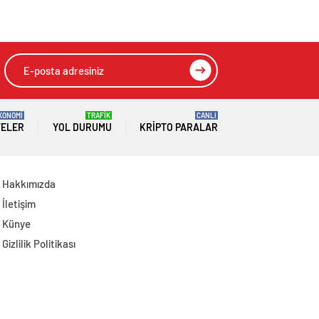
huzurun, istikrarın,
yöneticisi son
ekonominin
yolculuğuna
güçlendiği bir
uğurlandı
Türkiye kurmak
istiyoruz”
KONOMİ
TRAFİK
CANLI
TELER
YOL DURUMU
KRIPTO PARALAR
Hakkımızda
İletişim
Künye
Gizlilik Politikası