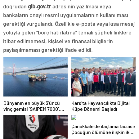
doğrudan
gib.gov.tr
adresinin yazılması veya
bankaların onaylı resmi uygulamalarının kullanılması
gerektiği vurgulandı. Özellikle e-posta veya kısa mesaj
yoluyla gelen “borç hatırlatma” temalı şüpheli linklere
itibar edilmemesi, kişisel ve finansal bilgilerin
paylaşılmaması gerektiği ifade edildi.
Dünyanın en büyük 3’üncü
Kars’ta Hayvancılıkta Dijital
vinç gemisi ‘SAIPEM 7000’,
Küpe Dönemi Başladı
1915 Çanakkale Köprüsü’nün
altından geçti
Çanakkale’de ilaçlama faciası:
Çocuğun ölümüne ilişkin iki
tutuklama