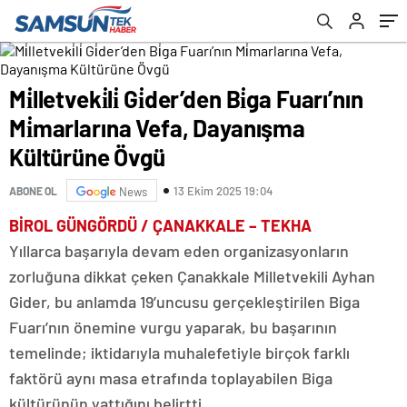
Övgü
Mi̇lletveki̇li̇ Gi̇der’den Bi̇ga Fuarı’nın
Mi̇marlarına Vefa, Dayanışma
Kültürüne Övgü
13 Ekim 2025 19:04
ABONE OL
News
BİROL GÜNGÖRDÜ / ÇANAKKALE – TEKHA
Yıllarca başarıyla devam eden organizasyonların
zorluğuna dikkat çeken Çanakkale Milletvekili Ayhan
Gider, bu anlamda 19’uncusu gerçekleştirilen Biga
Fuarı’nın önemine vurgu yaparak, bu başarının
temelinde; iktidarıyla muhalefetiyle birçok farklı
faktörü aynı masa etrafında toplayabilen Biga
kültürünün yattığını belirtti.