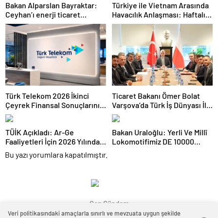
Bakan Alparslan Bayraktar:
Türkiye ile Vietnam Arasında
Ceyhan’ı enerji ticaret
Havacılık Anlaşması: Haftalık
merkezi yapacağız
Sefer Sayısı 42’ye Yükseldi
Türk Telekom 2026 İkinci
Ticaret Bakanı Ömer Bolat
Çeyrek Finansal Sonuçlarını
Varşova’da Türk İş Dünyası İle
Açıkladı: Yarı Yıl Geliri 142
Buluştu: Ticaret Hacmi 12,5
Milyar TL’yi Aştı
Milyar Dolara Ulaştı
TÜİK Açıkladı: Ar-Ge
Bakan Uraloğlu: Yerli Ve Millî
Faaliyetleri İçin 2026 Yılında
Lokomotifimiz DE 10000
308 Milyar Lira Tahsis Edildi
Tanzanya’ya İhraç Edildi
Bu yazı yorumlara kapatılmıştır.
Son Gündem
Veri politikasındaki amaçlarla sınırlı ve mevzuata uygun şekilde