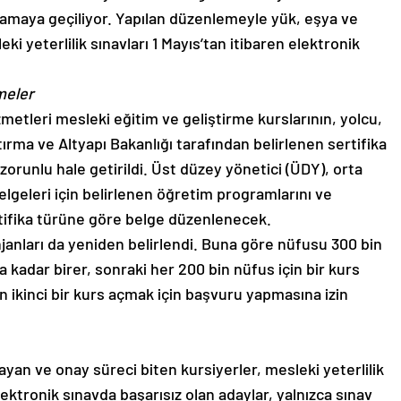
ulamaya geçiliyor. Yapılan düzenlemeyle yük, eşya ve
ki yeterlilik sınavları 1 Mayıs’tan itibaren elektronik
meler
zmetleri mesleki eğitim ve geliştirme kurslarının, yolcu,
ırma ve Altyapı Bakanlığı tarafından belirlenen sertifika
orunlu hale getirildi. Üst düzey yönetici (ÜDY), orta
lgeleri için belirlenen öğretim programlarını ve
rtifika türüne göre belge düzenlenecek.
janları da yeniden belirlendi. Buna göre nüfusu 300 bin
a kadar birer, sonraki her 200 bin nüfus için bir kurs
ın ikinci bir kurs açmak için başvuru yapmasına izin
ayan ve onay süreci biten kursiyerler, mesleki yeterlilik
ektronik sınavda başarısız olan adaylar, yalnızca sınav