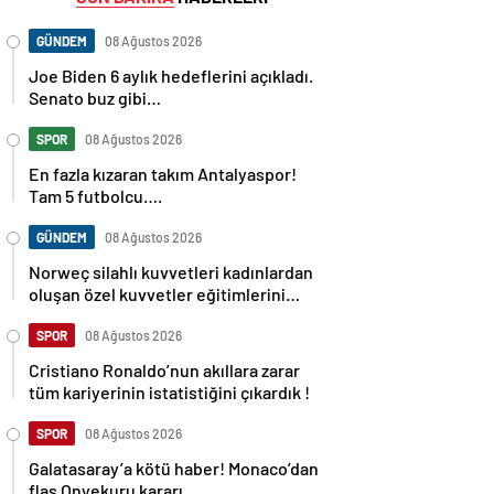
GÜNDEM
08 Ağustos 2026
Joe Biden 6 aylık hedeflerini açıkladı.
Senato buz gibi…
SPOR
08 Ağustos 2026
En fazla kızaran takım Antalyaspor!
Tam 5 futbolcu….
GÜNDEM
08 Ağustos 2026
Norweç silahlı kuvvetleri kadınlardan
oluşan özel kuvvetler eğitimlerini
başlattı.
SPOR
08 Ağustos 2026
Cristiano Ronaldo’nun akıllara zarar
tüm kariyerinin istatistiğini çıkardık !
SPOR
08 Ağustos 2026
Galatasaray’a kötü haber! Monaco’dan
flaş Onyekuru kararı.