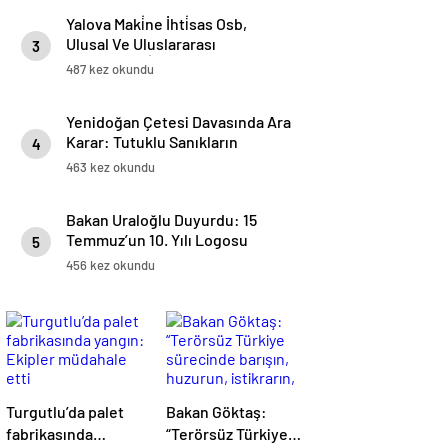
Yalova Maki̇ne İhti̇sas Osb,
Ulusal Ve Uluslararası
3
Projelerdeki̇ Başarılarıyla Öne
487 kez okundu
Çıkıyor
Yenidoğan Çetesi Davasında Ara
Karar: Tutuklu Sanıkların
4
Mevcut Hallerinin Devamına
463 kez okundu
Karar Verildi
Bakan Uraloğlu Duyurdu: 15
Temmuz’un 10. Yılı Logosu
5
Yüksek Hızlı Trenlerde Yer
456 kez okundu
Alacak
Turgutlu’da palet
Bakan Göktaş:
fabrikasında
“Terörsüz Türkiye