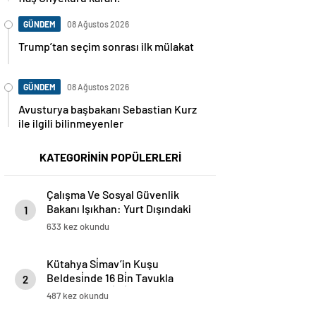
GÜNDEM
08 Ağustos 2026
Trump’tan seçim sonrası ilk mülakat
GÜNDEM
08 Ağustos 2026
Avusturya başbakanı Sebastian Kurz
ile ilgili bilinmeyenler
KATEGORİNİN POPÜLERLERİ
Çalışma Ve Sosyal Güvenlik
Bakanı Işıkhan: Yurt Dışındaki
1
Vatandaşlarımızın Başvuruları
633 kez okundu
İçin Kanuni Düzenleme Yolda
Kütahya Si̇mav’in Kuşu
Beldesi̇nde 16 Bi̇n Tavukla
2
Yumurta Üreti̇mi̇ Başladı
487 kez okundu