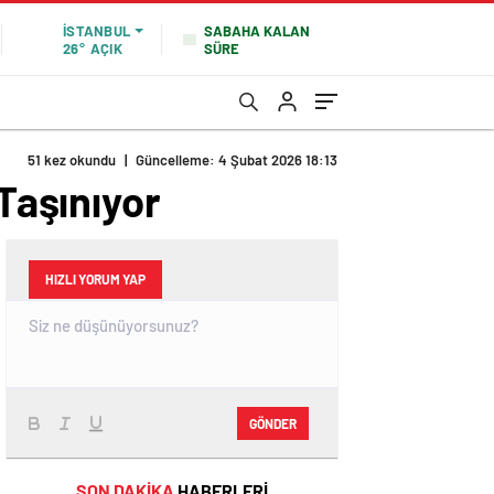
SABAHA KALAN
İSTANBUL
SÜRE
26°
AÇIK
51 kez okundu
|
Güncelleme: 4 Şubat 2026 18:13
 Taşınıyor
HIZLI YORUM YAP
GÖNDER
SON DAKİKA
HABERLERİ