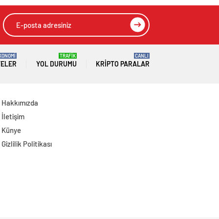
altından geçti
KONOMİ
TRAFİK
CANLI
TELER
YOL DURUMU
KRIPTO PARALAR
Hakkımızda
İletişim
Künye
Gizlilik Politikası