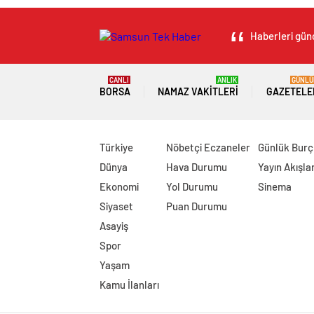
Haberleri günc
CANLI
ANLIK
GÜNLÜ
BORSA
NAMAZ VAKITLERI
GAZETELE
Türkiye
Nöbetçi Eczaneler
Günlük Burç
Dünya
Hava Durumu
Yayın Akışlar
Ekonomi
Yol Durumu
Sinema
Siyaset
Puan Durumu
Asayiş
Spor
Yaşam
Kamu İlanları