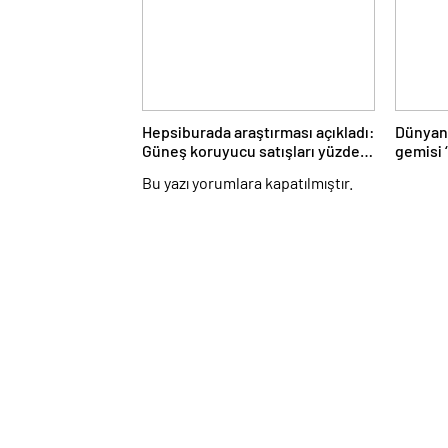
Hepsiburada araştırması açıkladı:
Dünyanı
Güneş koruyucu satışları yüzde
gemisi 
50 arttı
Çanakka
Bu yazı yorumlara kapatılmıştır.
geçti