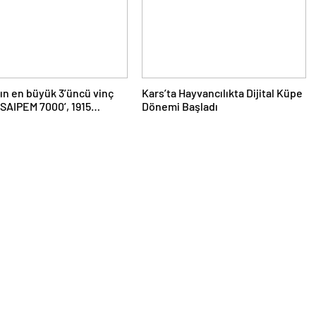
n en büyük 3’üncü vinç
Kars’ta Hayvancılıkta Dijital Küpe
‘SAIPEM 7000’, 1915
Dönemi Başladı
le Köprüsü’nün altından