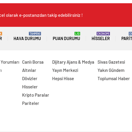
el olarak e-postanızdan takip edebilirsiniz !
K
TAHMİNİ
LİG
EKONOMİ
E
R
HAVA DURUMU
PUAN DURUMU
HISSELER
PARI
 Yorumları
Canlı Borsa
Dijitary Ajans & Medya
Sivas Gazetesi
ı
Altınlar
Yayın Merkezi
Yakın Gündem
Dövizler
Hepsi Hisse
Toplumsal Haber
Hisseler
Kripto Paralar
Pariteler