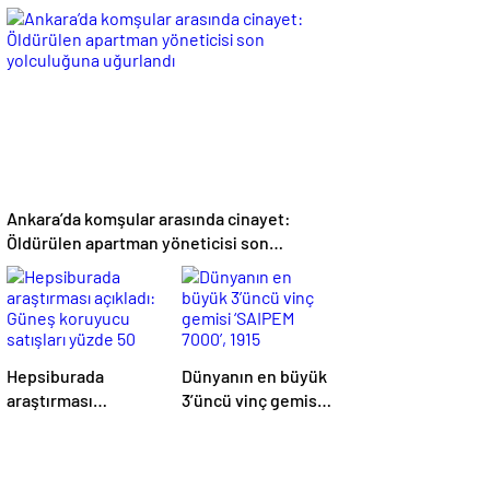
yangın: Ekipler
sürecinde barışın,
müdahale etti
huzurun, istikrarın,
ekonominin
güçlendiği bir
Türkiye kurmak
istiyoruz”
Ankara’da komşular arasında cinayet:
Öldürülen apartman yöneticisi son
yolculuğuna uğurlandı
Hepsiburada
Dünyanın en büyük
araştırması
3’üncü vinç gemisi
açıkladı: Güneş
‘SAIPEM 7000’, 1915
koruyucu satışları
Çanakkale
yüzde 50 arttı
Köprüsü’nün