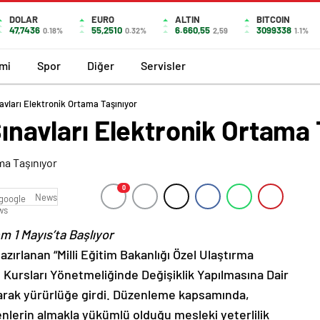
DOLAR
EURO
ALTIN
BITCOIN
47,7436
55,2510
6.660,55
3099338
0.18%
0.32%
2,59
1.1%
mi
Spor
Diğer
Servisler
navları Elektronik Ortama Taşınıyor
Sınavları Elektronik Ortama
0
News
m 1 Mayıs’ta Başlıyor
azırlanan “Milli Eğitim Bakanlığı Özel Ulaştırma
 Kursları Yönetmeliğinde Değişiklik Yapılmasına Dair
arak yürürlüğe girdi. Düzenleme kapsamında,
enlerin almakla yükümlü olduğu mesleki yeterlilik