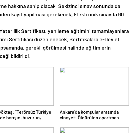
rme hakkına sahip olacak. Sekizinci sınav sonunda da
niden kayıt yapılması gerekecek. Elektronik sınavda 60
Yeterlilik Sertifikası, yenileme eğitimini tamamlayanlara
timi Sertifikası düzenlenecek. Sertifikalara e-Devlet
apsamında, gerekli görülmesi halinde eğitimlerin
ği bildirildi.
öktaş: “Terörsüz Türkiye
Ankara’da komşular arasında
de barışın, huzurun,
cinayet: Öldürülen apartman
rın, ekonominin güçlendiği
yöneticisi son yolculuğuna
kiye kurmak istiyoruz”
uğurlandı