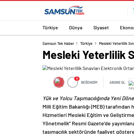
Türkiye
Dünya
Siyaset
Ekono
Samsun Tek Haber
Türkiye
Mesleki Yeterlilik Sı
Mesleki Yeterlilik 
0
BEĞENDİM
ABONE OL
Yük ve Yolcu Taşımacılığında Yeni Döne
Milli Eğitim Bakanlığı (MEB) tarafından h
Hizmetleri Mesleki Eğitim ve Geliştirme
Yönetmelik” Resmi Gazete’de yayımlan
taşımacılık sektöründe faaliyet göster