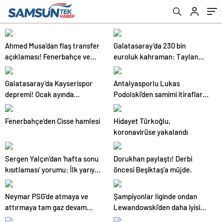
Ahmed Musa’dan flaş transfer
Galatasaray’da 230 bin
açıklaması! Fenerbahçe ve
euroluk kahraman: Taylan
Galatasaray…
Antalyalı!.
Galatasaray’da Kayserispor
Antalyasporlu Lukas
depremi! Ocak ayında
Podolski’den samimi itiraflar
gönderilecek.
“Türkiye benim ikinci vatanım”
.
Fenerbahçe’den Cisse hamlesi
Hidayet Türkoğlu,
koronavirüse yakalandı
Sergen Yalçın’dan ‘hafta sonu
Dorukhan paylaştı! Derbi
kısıtlaması’ yorumu: İlk yarıyı
öncesi Beşiktaş’a müjde.
oynayıp bırakacağız galiba
Neymar PSG’de atmaya ve
Şampiyonlar liginde ondan
attırmaya tam gaz devam
Lewandowski’den daha iyisi
ediyor!
yok!