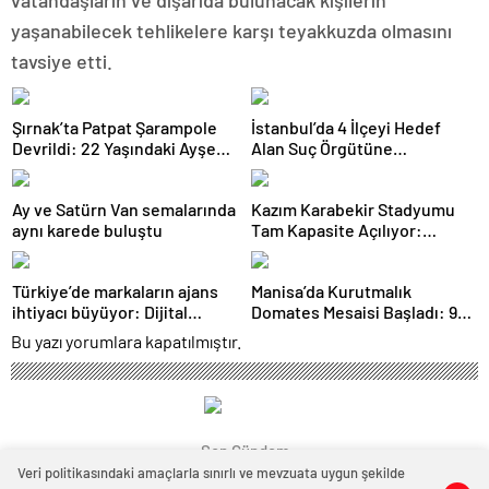
vatandaşların ve dışarıda bulunacak kişilerin
yaşanabilecek tehlikelere karşı teyakkuzda olmasını
tavsiye etti.
Şırnak’ta Patpat Şarampole
İstanbul’da 4 İlçeyi Hedef
Devrildi: 22 Yaşındaki Ayşe
Alan Suç Örgütüne
Ece Hayatını Kaybetti, 3 Yaralı
Operasyon: 7 Gözaltı
Ay ve Satürn Van semalarında
Kazım Karabekir Stadyumu
aynı karede buluştu
Tam Kapasite Açılıyor:
Erzurumspor’un İlk Konuğu
Galatasaray
Türkiye’de markaların ajans
Manisa’da Kurutmalık
ihtiyacı büyüyor: Dijital
Domates Mesaisi Başladı: 91
reklam yatırımları 158 milyar
Ülkeye İhraç Ediliyor
Bu yazı yorumlara kapatılmıştır.
TL’yi aştı
Son Gündem
Veri politikasındaki amaçlarla sınırlı ve mevzuata uygun şekilde