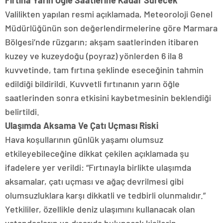
Fırtına Yarın Öğle Saatlerine Kadar Sürecek
Valilikten yapılan resmi açıklamada, Meteoroloji Genel
Müdürlüğünün son değerlendirmelerine göre Marmara
Bölgesi’nde rüzgarın; akşam saatlerinden itibaren
kuzey ve kuzeydoğu (poyraz) yönlerden 6 ila 8
kuvvetinde, tam fırtına şeklinde eseceğinin tahmin
edildiği bildirildi. Kuvvetli fırtınanın yarın öğle
saatlerinden sonra etkisini kaybetmesinin beklendiği
belirtildi.
Ulaşımda Aksama Ve Çatı Uçması Riski
Hava koşullarının günlük yaşamı olumsuz
etkileyebileceğine dikkat çekilen açıklamada şu
ifadelere yer verildi: “Fırtınayla birlikte ulaşımda
aksamalar, çatı uçması ve ağaç devrilmesi gibi
olumsuzluklara karşı dikkatli ve tedbirli olunmalıdır.”
Yetkililer, özellikle deniz ulaşımını kullanacak olan