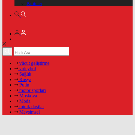
Pariteler
vücut geliştirme
voleybol
Sağlık
Rusya
Putin
motor sporları
Moskova
Moda
minik dostlar
Mevsimsel