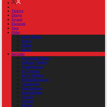
Türkiye
Dünya
Siyaset
Ekonomi
Spor
Diğer
Kamu İlanları
Asayiş
Eğitim
Yaşam
Servisler
Vizyondaki Filmler
Haftanin Filmleri
Hava Durumu
Yol Durumu
Yayın Akışları
Nöbetçi Eczaneler
Canlı Borsa
Puan Durumu
Kripto Paralar
Dövizler
Hisseler
Altınlar