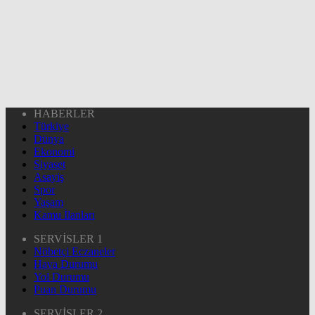
HABERLER
Türkiye
Dünya
Ekonomi
Siyaset
Asayiş
Spor
Yaşam
Kamu İlanları
SERVİSLER 1
Nöbetçi Eczaneler
Hava Durumu
Yol Durumu
Puan Durumu
SERVİSLER 2