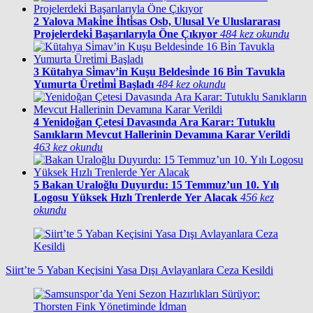
2
Yalova Maki̇ne İhti̇sas Osb, Ulusal Ve Uluslararası
Projelerdeki̇ Başarılarıyla Öne Çıkıyor
484 kez okundu
3
Kütahya Si̇mav’in Kuşu Beldesi̇nde 16 Bi̇n Tavukla
Yumurta Üreti̇mi̇ Başladı
484 kez okundu
4
Yenidoğan Çetesi Davasında Ara Karar: Tutuklu
Sanıkların Mevcut Hallerinin Devamına Karar Verildi
463 kez okundu
5
Bakan Uraloğlu Duyurdu: 15 Temmuz’un 10. Yılı
Logosu Yüksek Hızlı Trenlerde Yer Alacak
456 kez
okundu
Siirt’te 5 Yaban Keçisini Yasa Dışı Avlayanlara Ceza Kesildi