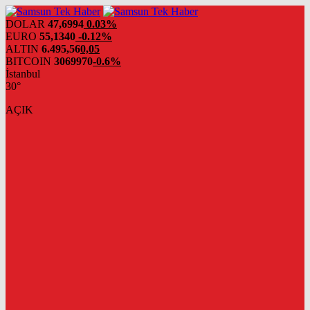
DOLAR
47,6994
0.03%
EURO
55,1340
-0.12%
ALTIN
6.495,56
0,05
BITCOIN
3069970
-0.6%
İstanbul
30°
AÇIK