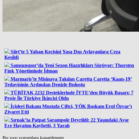
Siirt’te 5 Yaban Keçisini Yasa Dışı Avlayanlara Ceza
Kesildi
Samsunspor’da Yeni Sezon Hazırlıkları Sürüyor: Thorsten
Fink Yönetiminde İdman
Marmaris’te Misinaya Takılan Caretta Caretta ‘Kaan-19’
Tedavisinin Ardından Denizle Buluştu
TÜBİTAK 2232 Desteklerinde İYTE’den Büyük Başarı: 7
Proje İle Türkiye İkincisi Oldu
İçişleri Bakanı Mustafa Çiftçi, YÖK Başkanı Erol Özvar’ı
Ziyaret Etti
Şırnak’ta Patpat Şarampole Devrildi: 22 Yaşındaki Ayşe
Ece Hayatını Kaybetti, 3 Yaralı
Bu yazı yorumlara kapatılmıştır.