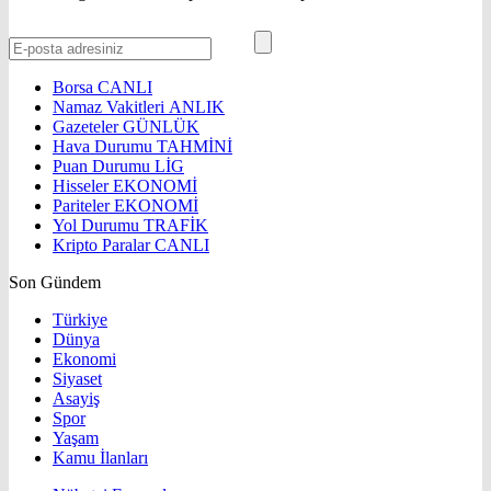
Borsa
CANLI
Namaz Vakitleri
ANLIK
Gazeteler
GÜNLÜK
Hava Durumu
TAHMİNİ
Puan Durumu
LİG
Hisseler
EKONOMİ
Pariteler
EKONOMİ
Yol Durumu
TRAFİK
Kripto Paralar
CANLI
Son Gündem
Türkiye
Dünya
Ekonomi
Siyaset
Asayiş
Spor
Yaşam
Kamu İlanları