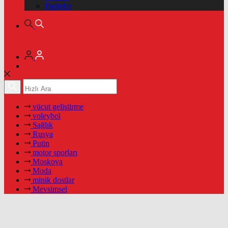
Pariteler
vücut geliştirme
voleybol
Sağlık
Rusya
Putin
motor sporları
Moskova
Moda
minik dostlar
Mevsimsel