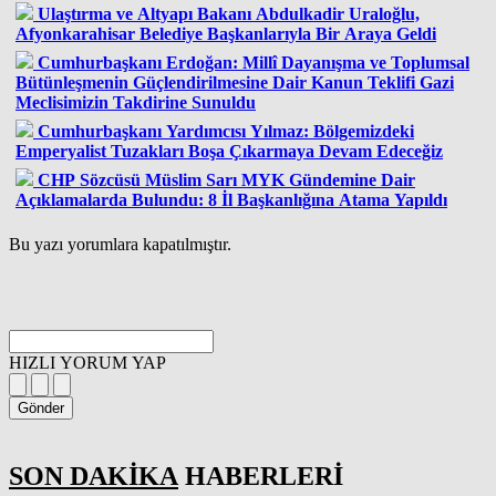
Ulaştırma ve Altyapı Bakanı Abdulkadir Uraloğlu,
Afyonkarahisar Belediye Başkanlarıyla Bir Araya Geldi
Cumhurbaşkanı Erdoğan: Millî Dayanışma ve Toplumsal
Bütünleşmenin Güçlendirilmesine Dair Kanun Teklifi Gazi
Meclisimizin Takdirine Sunuldu
Cumhurbaşkanı Yardımcısı Yılmaz: Bölgemizdeki
Emperyalist Tuzakları Boşa Çıkarmaya Devam Edeceğiz
CHP Sözcüsü Müslim Sarı MYK Gündemine Dair
Açıklamalarda Bulundu: 8 İl Başkanlığına Atama Yapıldı
Bu yazı yorumlara kapatılmıştır.
HIZLI YORUM YAP
Gönder
SON DAKİKA
HABERLERİ