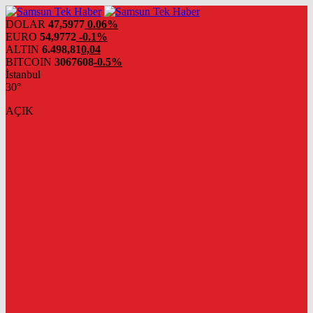
DOLAR
47,5977
0.06%
EURO
54,9772
-0.1%
ALTIN
6.498,81
0,04
BITCOIN
3067608
-0.5%
İstanbul
30°
AÇIK