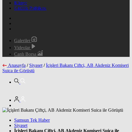
Künye
Gizlilik Politikası
Galeriler
Videolar
Canlı Borsa
Anasayfa
/
Siyaset
/
İçişleri Bakanı Çiftçi, AB Akdeniz Komiseri
Suica ile Görüştü
Samsun Tek Haber
Siyaset
İçişleri Bakanı Çiftçi, AB Akdeniz Komiseri Suica ile