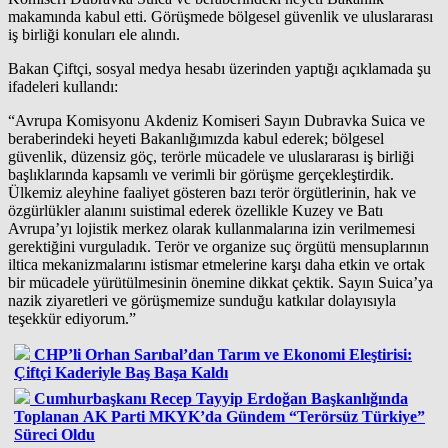
makamında kabul etti. Görüşmede bölgesel güvenlik ve uluslararası
iş birliği konuları ele alındı.
Bakan Çiftçi, sosyal medya hesabı üzerinden yaptığı açıklamada şu
ifadeleri kullandı:
“Avrupa Komisyonu Akdeniz Komiseri Sayın Dubravka Suica ve
beraberindeki heyeti Bakanlığımızda kabul ederek; bölgesel
güvenlik, düzensiz göç, terörle mücadele ve uluslararası iş birliği
başlıklarında kapsamlı ve verimli bir görüşme gerçekleştirdik.
Ülkemiz aleyhine faaliyet gösteren bazı terör örgütlerinin, hak ve
özgürlükler alanını suistimal ederek özellikle Kuzey ve Batı
Avrupa’yı lojistik merkez olarak kullanmalarına izin verilmemesi
gerektiğini vurguladık. Terör ve organize suç örgütü mensuplarının
iltica mekanizmalarını istismar etmelerine karşı daha etkin ve ortak
bir mücadele yürütülmesinin önemine dikkat çektik. Sayın Suica’ya
nazik ziyaretleri ve görüşmemize sunduğu katkılar dolayısıyla
teşekkür ediyorum.”
CHP’li Orhan Sarıbal’dan Tarım ve Ekonomi Eleştirisi:
Çiftçi Kaderiyle Baş Başa Kaldı
Cumhurbaşkanı Recep Tayyip Erdoğan Başkanlığında
Toplanan AK Parti MKYK’da Gündem “Terörsüz Türkiye”
Süreci Oldu