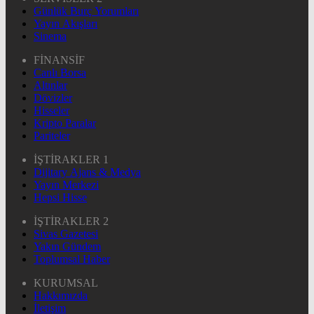
Günlük Burç Yorumları
Yayın Akışları
Sinema
FİNANSİF
Canlı Borsa
Altınlar
Dövizler
Hisseler
Kripto Paralar
Pariteler
İŞTİRAKLER 1
Dijitary Ajans & Medya
Yayın Merkezi
Hepsi Hisse
İŞTİRAKLER 2
Sivas Gazetesi
Yakın Gündem
Toplumsal Haber
KURUMSAL
Hakkımızda
İletişim