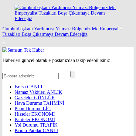
Cumhurbaşkanı Yardımcısı Yılmaz: Bölgemizdeki Emperyalist
Tuzakları Boşa Çıkarmaya Devam Edeceğiz
Haberleri güncel olarak e-postanızdan takip edebilirsiniz !
Borsa
CANLI
Namaz Vakitleri
ANLIK
Gazeteler
GÜNLÜK
Hava Durumu
TAHMİNİ
Puan Durumu
LİG
Hisseler
EKONOMİ
Pariteler
EKONOMİ
Yol Durumu
TRAFİK
Kripto Paralar
CANLI