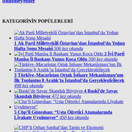
bilinmeyenler
KATEGORİNİN POPÜLERLERİ
1
Ak Parti̇ Mi̇lletveki̇li̇ Öztaylan’dan İstanbul’da Yoğun
Hafta Sonu Mesai̇si̇
506 kez okundu
2
İyi̇ Parti̇
Mani̇sa İl Başkanı Yunus Koca Oldu
500 kez okundu
3
Türki̇ye–Macari̇stan Ortak İsti̇şare Mekani̇zması’nın
İlk Toplantısı 8 Aralık’ta İstanbul’da Gerçekleşti̇ri̇lecek
498 kez okundu
4
Baski̇’de Sayaç
Skandalı Büyüyor
472 kez okundu
5
Chp’li̇ Güneşhan: “Usta Öğreti̇ci̇ Atamalarında
Li̇yakate Uyulmuyor”
450 kez okundu