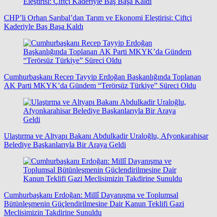
CHP’li Orhan Sarıbal’dan Tarım ve Ekonomi Eleştirisi: Çiftçi
Kaderiyle Baş Başa Kaldı
Cumhurbaşkanı Recep Tayyip Erdoğan Başkanlığında Toplanan
AK Parti MKYK’da Gündem “Terörsüz Türkiye” Süreci Oldu
Ulaştırma ve Altyapı Bakanı Abdulkadir Uraloğlu, Afyonkarahisar
Belediye Başkanlarıyla Bir Araya Geldi
Cumhurbaşkanı Erdoğan: Millî Dayanışma ve Toplumsal
Bütünleşmenin Güçlendirilmesine Dair Kanun Teklifi Gazi
Meclisimizin Takdirine Sunuldu