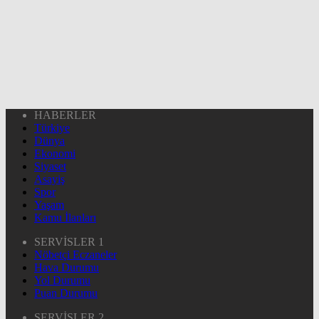
HABERLER
Türkiye
Dünya
Ekonomi
Siyaset
Asayiş
Spor
Yaşam
Kamu İlanları
SERVİSLER 1
Nöbetçi Eczaneler
Hava Durumu
Yol Durumu
Puan Durumu
SERVİSLER 2