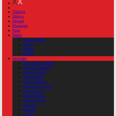
Türkiye
Dünya
Siyaset
Ekonomi
Spor
Diğer
Kamu İlanları
Asayiş
Eğitim
Yaşam
Servisler
Vizyondaki Filmler
Haftanin Filmleri
Hava Durumu
Yol Durumu
Yayın Akışları
Nöbetçi Eczaneler
Canlı Borsa
Puan Durumu
Kripto Paralar
Dövizler
Hisseler
Altınlar