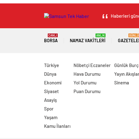
Haberleri günc
CANLI
ANLIK
GÜNLÜ
BORSA
NAMAZ VAKITLERI
GAZETELE
Türkiye
Nöbetçi Eczaneler
Günlük Burç
Dünya
Hava Durumu
Yayın Akışlar
Ekonomi
Yol Durumu
Sinema
Siyaset
Puan Durumu
Asayiş
Spor
Yaşam
Kamu İlanları