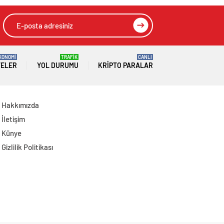
milyar TL’yi aştı
KONOMİ
TRAFİK
CANLI
TELER
YOL DURUMU
KRIPTO PARALAR
Hakkımızda
İletişim
Künye
Gizlilik Politikası