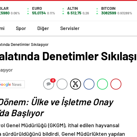
OLAR
EURO
ALTIN
BITCOIN
7,5980
55,0734
6.512,75
3082599
0.06%
0.11%
0,26
0.93289%
mi
Spor
Diğer
Servisler
atında Denetimler Sıkılaşıyor
alatında Denetimler Sıkılaş
0
News
 Dönem: Ülke ve İşletme Onay
da Başlıyor
ol Genel Müdürlüğü (GKGM), ithal edilen hayvansal
kla sürdürüldüğünü bildirdi. Genel Müdürlükten yapılan