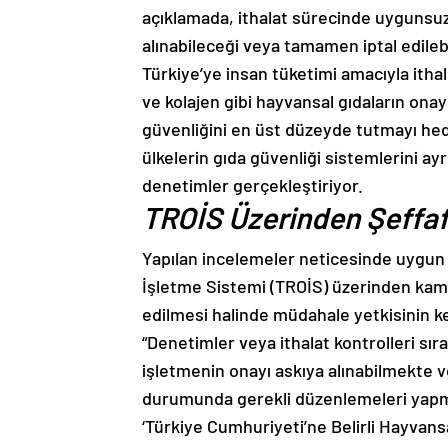
açıklamada, ithalat sürecinde uygunsuzl
alınabileceği veya tamamen iptal edileb
Türkiye’ye insan tüketimi amacıyla ithal e
ve kolajen gibi hayvansal gıdaların onay
güvenliğini en üst düzeyde tutmayı hed
ülkelerin gıda güvenliği sistemlerini ayr
denetimler gerçekleştiriyor.
TROİS Üzerinden Şeffaf
Yapılan incelemeler neticesinde uygun 
İşletme Sistemi (TROİS) üzerinden kamu
edilmesi halinde müdahale yetkisinin ken
“Denetimler veya ithalat kontrolleri sır
işletmenin onayı askıya alınabilmekte ve
durumunda gerekli düzenlemeleri yapma
‘Türkiye Cumhuriyeti’ne Belirli Hayvans