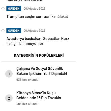
GÜNDEM
06 Ağustos 2026
Trump’tan seçim sonrası ilk mülakat
GÜNDEM
06 Ağustos 2026
Avusturya başbakanı Sebastian Kurz
ile ilgili bilinmeyenler
KATEGORİNİN POPÜLERLERİ
Çalışma Ve Sosyal Güvenlik
Bakanı Işıkhan: Yurt Dışındaki
1
Vatandaşlarımızın Başvuruları
633 kez okundu
İçin Kanuni Düzenleme Yolda
Kütahya Si̇mav’in Kuşu
Beldesi̇nde 16 Bi̇n Tavukla
2
Yumurta Üreti̇mi̇ Başladı
483 kez okundu