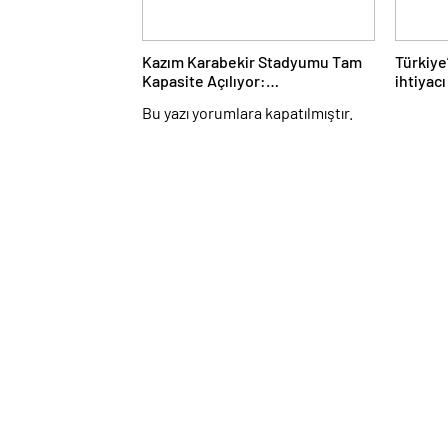
Kazım Karabekir Stadyumu Tam
Türkiye
Kapasite Açılıyor:
ihtiyac
Erzurumspor’un İlk Konuğu
yatırıml
Bu yazı yorumlara kapatılmıştır.
Galatasaray