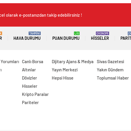
el olarak e-postanızdan takip edebilirsiniz !
K
TAHMİNİ
LİG
EKONOMİ
E
R
HAVA DURUMU
PUAN DURUMU
HISSELER
PARI
 Yorumları
Canlı Borsa
Dijitary Ajans & Medya
Sivas Gazetesi
ı
Altınlar
Yayın Merkezi
Yakın Gündem
Dövizler
Hepsi Hisse
Toplumsal Haber
Hisseler
Kripto Paralar
Pariteler