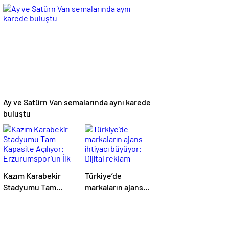
22 Yaşındaki Ayşe
Örgütüne
Ece Hayatını
Operasyon: 7
Kaybetti, 3 Yaralı
Gözaltı
Ay ve Satürn Van semalarında aynı karede
buluştu
Kazım Karabekir
Türkiye’de
Stadyumu Tam
markaların ajans
Kapasite Açılıyor:
ihtiyacı büyüyor:
Erzurumspor’un İlk
Dijital reklam
Konuğu Galatasaray
yatırımları 158