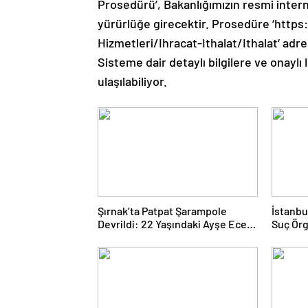
Prosedürü’, Bakanlığımızın resmi inter
yürürlüğe girecektir. Prosedüre ‘http
Hizmetleri/Ihracat-Ithalat/Ithalat‘ adres
Sisteme dair detaylı bilgilere ve onaylı
ulaşılabiliyor.
Şırnak’ta Patpat Şarampole
İstanbu
Devrildi: 22 Yaşındaki Ayşe Ece
Suç Ör
Hayatını Kaybetti, 3 Yaralı
Gözaltı