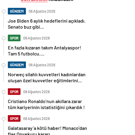
GÜNDEM
06 Ağustos 2026
Joe Biden 6 aylık hedeflerini açıkladı.
Senato buz gibi…
SPOR
06 Ağustos 2026
En fazla kızaran takım Antalyaspor!
Tam 5 futbolcu….
GÜNDEM
06 Ağustos 2026
Norweç silahlı kuvvetleri kadınlardan
oluşan özel kuvvetler eğitimlerini
başlattı.
SPOR
06 Ağustos 2026
Cristiano Ronaldo’nun akıllara zarar
tüm kariyerinin istatistiğini çıkardık !
SPOR
06 Ağustos 2026
Galatasaray’a kötü haber! Monaco’dan
flaş Onyekuru kararı.