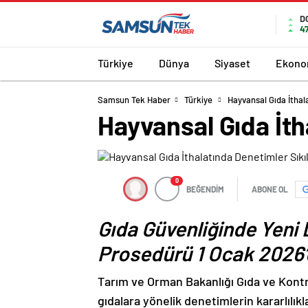
D
4
Türkiye
Dünya
Siyaset
Ekono
Samsun Tek Haber
Türkiye
Hayvansal Gıda İthal
Hayvansal Gıda İth
0
BEĞENDİM
ABONE OL
Gıda Güvenliğinde Yeni
Prosedürü 1 Ocak 2026’
Tarım ve Orman Bakanlığı Gıda ve Kontr
gıdalara yönelik denetimlerin kararlılı