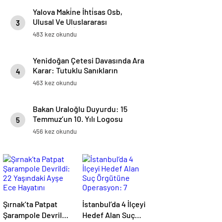
Yalova Maki̇ne İhti̇sas Osb,
Ulusal Ve Uluslararası
3
Projelerdeki̇ Başarılarıyla Öne
483 kez okundu
Çıkıyor
Yenidoğan Çetesi Davasında Ara
Karar: Tutuklu Sanıkların
4
Mevcut Hallerinin Devamına
463 kez okundu
Karar Verildi
Bakan Uraloğlu Duyurdu: 15
Temmuz’un 10. Yılı Logosu
5
Yüksek Hızlı Trenlerde Yer
456 kez okundu
Alacak
Şırnak’ta Patpat
İstanbul’da 4 İlçeyi
Şarampole Devrildi:
Hedef Alan Suç