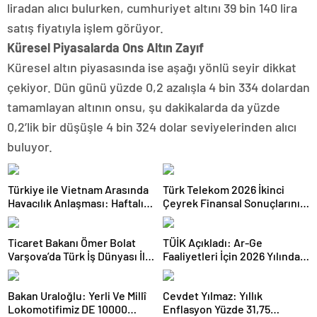
liradan alıcı bulurken, cumhuriyet altını 39 bin 140 lira
satış fiyatıyla işlem görüyor.
Küresel Piyasalarda Ons Altın Zayıf
Küresel altın piyasasında ise aşağı yönlü seyir dikkat
çekiyor. Dün günü yüzde 0,2 azalışla 4 bin 334 dolardan
tamamlayan altının onsu, şu dakikalarda da yüzde
0,2’lik bir düşüşle 4 bin 324 dolar seviyelerinden alıcı
buluyor.
Türkiye ile Vietnam Arasında
Türk Telekom 2026 İkinci
Havacılık Anlaşması: Haftalık
Çeyrek Finansal Sonuçlarını
Sefer Sayısı 42’ye Yükseldi
Açıkladı: Yarı Yıl Geliri 142
Milyar TL’yi Aştı
Ticaret Bakanı Ömer Bolat
TÜİK Açıkladı: Ar-Ge
Varşova’da Türk İş Dünyası İle
Faaliyetleri İçin 2026 Yılında
Buluştu: Ticaret Hacmi 12,5
308 Milyar Lira Tahsis Edildi
Milyar Dolara Ulaştı
Bakan Uraloğlu: Yerli Ve Millî
Cevdet Yılmaz: Yıllık
Lokomotifimiz DE 10000
Enflasyon Yüzde 31,75