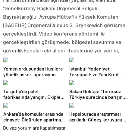
“Genelkurmay Başkanı Orgeneral Selçuk
Bayraktaroğlu, Avrupa Müttefik Yüksek Komutanı
(SACEUR) Orgeneral Alexus G. Grynkewich görüşme
gerçekleştirdi. Video konferans yöntemi ile
gerçekleştirilen görüşmede, bölgesel savunma ve
güvenlik konuları ele alındı” ifadelerine yer verildi.
Yemen ordusundan Husilere
İstanbul Medeniyet
yönelik askeri operasyon
Teknopark ve Yapı Kredi
FRWRD’den açık inovasyon
buluşması
Turgutlu’da palet
Bakan Göktaş: “Terörsüz
fabrikasında yangın: Ekipler
Türkiye sürecinde barışın,
müdahale etti
huzurun, istikrarın,
ekonominin güçlendiği bir
Ankara’da komşular arasında
Hepsiburada araştırması
Türkiye kurmak istiyoruz”
cinayet: Öldürülen apartman
açıkladı: Güneş koruyucu
yöneticisi son yolculuğuna
satışları yüzde 50 arttı
Bu yazı yorumlara kapatılmıştır.
uğurlandı