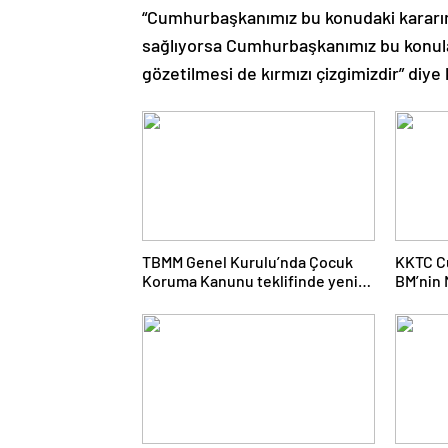
“Cumhurbaşkanımız bu konudaki kararın
sağlıyorsa Cumhurbaşkanımız bu konular
gözetilmesi de kırmızı çizgimizdir” diye
TBMM Genel Kurulu’nda Çocuk
KKTC C
Koruma Kanunu teklifinde yeni
BM’nin 
maddeler kabul edildi
Rum Tar