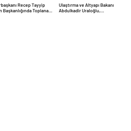
başkanı Recep Tayyip
Ulaştırma ve Altyapı Bakanı
n Başkanlığında Toplanan
Abdulkadir Uraloğlu,
ti MKYK’da Gündem
Afyonkarahisar Belediye
üz Türkiye” Süreci Oldu
Başkanlarıyla Bir Araya Geldi