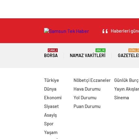
Haberleri günc
CANLI
ANLIK
GÜNLÜ
BORSA
NAMAZ VAKITLERI
GAZETELE
Türkiye
Nöbetçi Eczaneler
Günlük Burç
Dünya
Hava Durumu
Yayın Akışlar
Ekonomi
Yol Durumu
Sinema
Siyaset
Puan Durumu
Asayiş
Spor
Yaşam