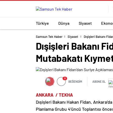
Türkiye
Dünya
Siyaset
Ekono
Samsun Tek Haber
Siyaset
Dışişleri Bakanı Fid
Dışişleri Bakanı F
Mutabakatı Kıymetl
0
BEĞENDİM
ABONE OL
ANKARA / TEKHA
Dışişleri Bakanı Hakan Fidan, Ankara’d
Planlama Grubu 4’üncü Toplantısı önce