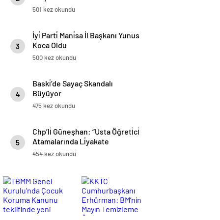
Toplantısı 8 Aralık’ta İstanbul’da
501 kez okundu
Gerçekleşti̇ri̇lecek
İyi̇ Parti̇ Mani̇sa İl Başkanı Yunus
Koca Oldu
3
500 kez okundu
Baski̇’de Sayaç Skandalı
Büyüyor
4
475 kez okundu
Chp’li̇ Güneşhan: “Usta Öğreti̇ci̇
Atamalarında Li̇yakate
5
Uyulmuyor”
454 kez okundu