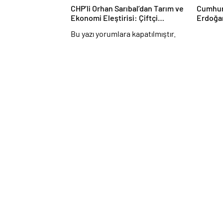
CHP’li Orhan Sarıbal’dan Tarım ve
Cumhur
Ekonomi Eleştirisi: Çiftçi
Erdoğa
Kaderiyle Baş Başa Kaldı
AK Par
Bu yazı yorumlara kapatılmıştır.
“Terörs