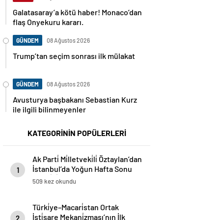
Galatasaray’a kötü haber! Monaco’dan
flaş Onyekuru kararı.
GÜNDEM
08 Ağustos 2026
Trump’tan seçim sonrası ilk mülakat
GÜNDEM
08 Ağustos 2026
Avusturya başbakanı Sebastian Kurz
ile ilgili bilinmeyenler
KATEGORİNİN POPÜLERLERİ
Ak Parti̇ Mi̇lletveki̇li̇ Öztaylan’dan
İstanbul’da Yoğun Hafta Sonu
1
Mesai̇si̇
509 kez okundu
Türki̇ye–Macari̇stan Ortak
İsti̇şare Mekani̇zması’nın İlk
2