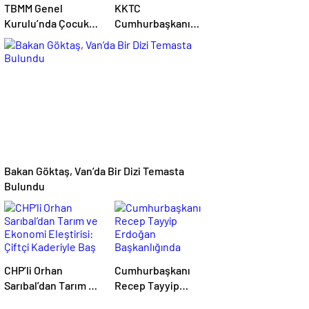
TBMM Genel
KKTC
Kurulu’nda Çocuk
Cumhurbaşkanı
Koruma Kanunu
Erhürman: BM’nin
teklifinde yeni
Mayın Temizleme
maddeler kabul
Önerisi Rum
edildi
Tarafınca
Reddedildi
Bakan Göktaş, Van’da Bir Dizi Temasta
Bulundu
CHP’li Orhan
Cumhurbaşkanı
Sarıbal’dan Tarım ve
Recep Tayyip
Ekonomi Eleştirisi:
Erdoğan