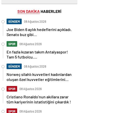
SON DAKİKA
HABERLERİ
GÜNDEM
08 Ağustos 2026
Joe Biden 6 aylık hedeflerini açıkladı.
Senato buz gibi…
SPOR
08 Ağustos 2026
En fazla kızaran takım Antalyaspor!
Tam 5 futbolcu….
GÜNDEM
08 Ağustos 2026
Norweç silahlı kuvvetleri kadınlardan
oluşan özel kuvvetler eğitimlerini
başlattı.
SPOR
08 Ağustos 2026
Cristiano Ronaldo’nun akıllara zarar
tüm kariyerinin istatistiğini çıkardık !
SPOR
08 Ağustos 2026