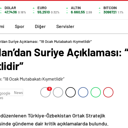
DOLAR
EURO
ALTIN
BITCOIN
47,7436
55,2510
6.660,55
3096721
0.18%
0.32%
2,59
1.1%
mi
Spor
Diğer
Servisler
an’dan Suriye Açıklaması: “18 Ocak Mutabakatı Kıymetlidir”
idan’dan Suriye Açıklaması: 
idir”
0
News
a düzenlenen Türkiye-Özbekistan Ortak Stratejik
sinde gündeme dair kritik açıklamalarda bulundu.