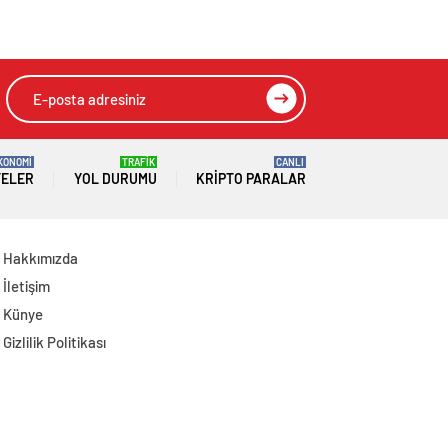
Çiftçi Kaderiyle Baş
Başkanlığında
Başa Kaldı
Toplanan AK Parti
MKYK’da Gündem
“Terörsüz Türkiye”
Süreci Oldu
KONOMİ
TRAFİK
CANLI
TELER
YOL DURUMU
KRIPTO PARALAR
Hakkımızda
İletişim
Künye
Gizlilik Politikası