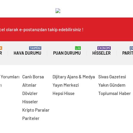
el olarak e-postanızdan takip edebilirsiniz !
K
TAHMİNİ
LİG
EKONOMİ
E
R
HAVA DURUMU
PUAN DURUMU
HISSELER
PARI
 Yorumları
Canlı Borsa
Dijitary Ajans & Medya
Sivas Gazetesi
ı
Altınlar
Yayın Merkezi
Yakın Gündem
Dövizler
Hepsi Hisse
Toplumsal Haber
Hisseler
Kripto Paralar
Pariteler