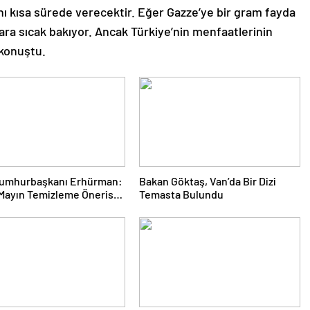
ı kısa sürede verecektir. Eğer Gazze’ye bir gram fayda
a sıcak bakıyor. Ancak Türkiye’nin menfaatlerinin
 konuştu.
umhurbaşkanı Erhürman:
Bakan Göktaş, Van’da Bir Dizi
Mayın Temizleme Önerisi
Temasta Bulundu
afınca Reddedildi