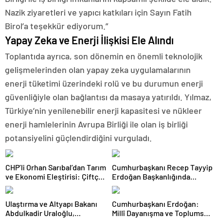
Nazik ziyaretleri ve yapıcı katkıları için Sayın Fatih
Birol’a teşekkür ediyorum.”
Yapay Zeka ve Enerji İlişkisi Ele Alındı
Toplantıda ayrıca, son dönemin en önemli teknolojik
gelişmelerinden olan yapay zeka uygulamalarının
enerji tüketimi üzerindeki rolü ve bu durumun enerji
güvenliğiyle olan bağlantısı da masaya yatırıldı. Yılmaz,
Türkiye’nin yenilenebilir enerji kapasitesi ve nükleer
enerji hamlelerinin Avrupa Birliği ile olan iş birliği
potansiyelini güçlendirdiğini vurguladı.
CHP’li Orhan Sarıbal’dan Tarım
Cumhurbaşkanı Recep Tayyip
ve Ekonomi Eleştirisi: Çiftçi
Erdoğan Başkanlığında
Kaderiyle Baş Başa Kaldı
Toplanan AK Parti MKYK’da
Gündem “Terörsüz Türkiye”
Ulaştırma ve Altyapı Bakanı
Cumhurbaşkanı Erdoğan:
Süreci Oldu
Abdulkadir Uraloğlu,
Millî Dayanışma ve Toplumsal