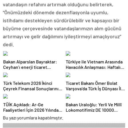
vatandaşın refahını artırmak olduğunu belirterek,
“Önümüzdeki dönemde dezenflasyonla uyumlu,
istihdamı destekleyen sürdürülebilir ve kapsayıcı bir
büyüme çerçevesinde vatandaşlarımızın alım gücünü
artırmayı ve gelir dağılımını iyileştirmeyi amaçlıyoruz”
dedi.
Bakan Alparslan Bayraktar:
Türkiye ile Vietnam Arasında
Ceyhan’ı enerji ticaret
Havacılık Anlaşması: Haftalık
merkezi yapacağız
Sefer Sayısı 42’ye Yükseldi
Türk Telekom 2026 İkinci
Ticaret Bakanı Ömer Bolat
Çeyrek Finansal Sonuçlarını
Varşova’da Türk İş Dünyası İle
Açıkladı: Yarı Yıl Geliri 142
Buluştu: Ticaret Hacmi 12,5
Milyar TL’yi Aştı
Milyar Dolara Ulaştı
TÜİK Açıkladı: Ar-Ge
Bakan Uraloğlu: Yerli Ve Millî
Faaliyetleri İçin 2026 Yılında
Lokomotifimiz DE 10000
308 Milyar Lira Tahsis Edildi
Tanzanya’ya İhraç Edildi
Bu yazı yorumlara kapatılmıştır.