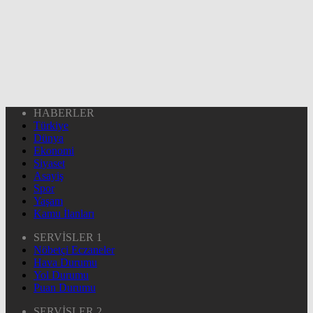
HABERLER
Türkiye
Dünya
Ekonomi
Siyaset
Asayiş
Spor
Yaşam
Kamu İlanları
SERVİSLER 1
Nöbetçi Eczaneler
Hava Durumu
Yol Durumu
Puan Durumu
SERVİSLER 2