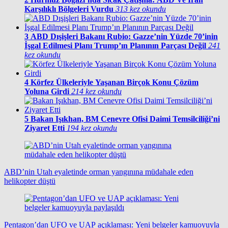
Karşılıklı Bölgeleri Vurdu
313 kez okundu
3
ABD Dışişleri Bakanı Rubio: Gazze’nin Yüzde 70’inin
İşgal Edilmesi Planı Trump’ın Planının Parçası Değil
241
kez okundu
4
Körfez Ülkeleriyle Yaşanan Birçok Konu Çözüm
Yoluna Girdi
214 kez okundu
5
Bakan Işıkhan, BM Cenevre Ofisi Daimi Temsilciliği’ni
Ziyaret Etti
194 kez okundu
ABD’nin Utah eyaletinde orman yangınına müdahale eden
helikopter düştü
Pentagon’dan UFO ve UAP açıklaması: Yeni belgeler kamuoyuyla