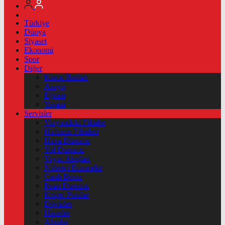
Türkiye
Dünya
Siyaset
Ekonomi
Spor
Diğer
Kamu İlanları
Asayiş
Eğitim
Yaşam
Servisler
Vizyondaki Filmler
Haftanin Filmleri
Hava Durumu
Yol Durumu
Yayın Akışları
Nöbetçi Eczaneler
Canlı Borsa
Puan Durumu
Kripto Paralar
Dövizler
Hisseler
Altınlar