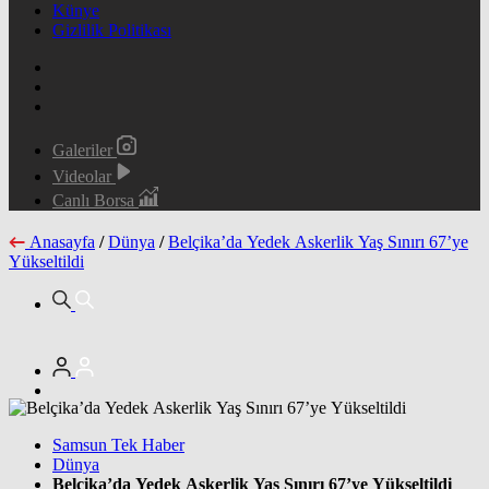
Künye
Gizlilik Politikası
Galeriler
Videolar
Canlı Borsa
Anasayfa
/
Dünya
/
Belçika’da Yedek Askerlik Yaş Sınırı 67’ye
Yükseltildi
Samsun Tek Haber
Dünya
Belçika’da Yedek Askerlik Yaş Sınırı 67’ye Yükseltildi