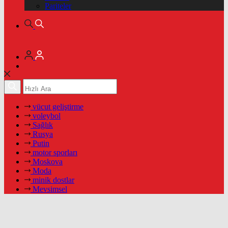
Pariteler
vücut geliştirme
voleybol
Sağlık
Rusya
Putin
motor sporları
Moskova
Moda
minik dostlar
Mevsimsel