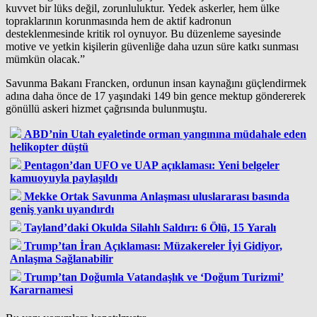
kuvvet bir lüks değil, zorunluluktur. Yedek askerler, hem ülke
topraklarının korunmasında hem de aktif kadronun
desteklenmesinde kritik rol oynuyor. Bu düzenleme sayesinde
motive ve yetkin kişilerin güvenliğe daha uzun süre katkı sunması
mümkün olacak.”
Savunma Bakanı Francken, ordunun insan kaynağını güçlendirmek
adına daha önce de 17 yaşındaki 149 bin gence mektup göndererek
gönüllü askeri hizmet çağrısında bulunmuştu.
ABD’nin Utah eyaletinde orman yangınına müdahale eden
helikopter düştü
Pentagon’dan UFO ve UAP açıklaması: Yeni belgeler
kamuoyuyla paylaşıldı
Mekke Ortak Savunma Anlaşması uluslararası basında
geniş yankı uyandırdı
Tayland’daki Okulda Silahlı Saldırı: 6 Ölü, 15 Yaralı
Trump’tan İran Açıklaması: Müzakereler İyi Gidiyor,
Anlaşma Sağlanabilir
Trump’tan Doğumla Vatandaşlık ve ‘Doğum Turizmi’
Kararnamesi