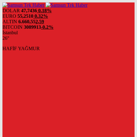
DOLAR
47,7436
0.18%
EURO
55,2510
0.32%
ALTIN
6.660,55
2,59
BITCOIN
3089913
-0.2%
İstanbul
26°
HAFİF YAĞMUR