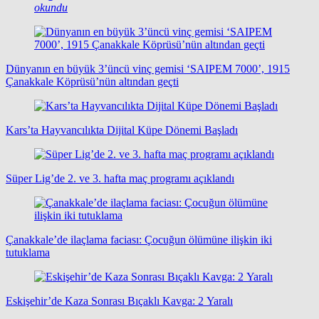
okundu
Dünyanın en büyük 3’üncü vinç gemisi ‘SAIPEM 7000’, 1915
Çanakkale Köprüsü’nün altından geçti
Kars’ta Hayvancılıkta Dijital Küpe Dönemi Başladı
Süper Lig’de 2. ve 3. hafta maç programı açıklandı
Çanakkale’de ilaçlama faciası: Çocuğun ölümüne ilişkin iki
tutuklama
Eskişehir’de Kaza Sonrası Bıçaklı Kavga: 2 Yaralı