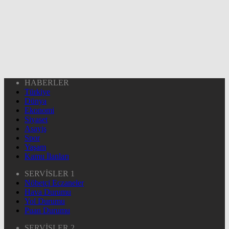
HABERLER
Türkiye
Dünya
Ekonomi
Siyaset
Asayiş
Spor
Yaşam
Kamu İlanları
SERVİSLER 1
Nöbetçi Eczaneler
Hava Durumu
Yol Durumu
Puan Durumu
SERVİSLER 2