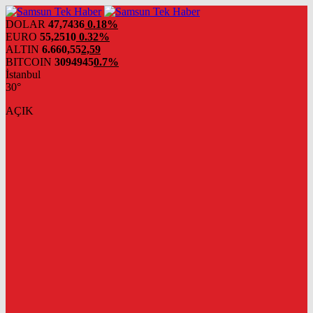
DOLAR
47,7436
0.18%
EURO
55,2510
0.32%
ALTIN
6.660,55
2,59
BITCOIN
3094945
0.7%
İstanbul
30°
AÇIK