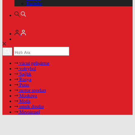
Pariteler
vücut geliştirme
voleybol
Sağlık
Rusya
Putin
motor sporları
Moskova
Moda
minik dostlar
Mevsimsel