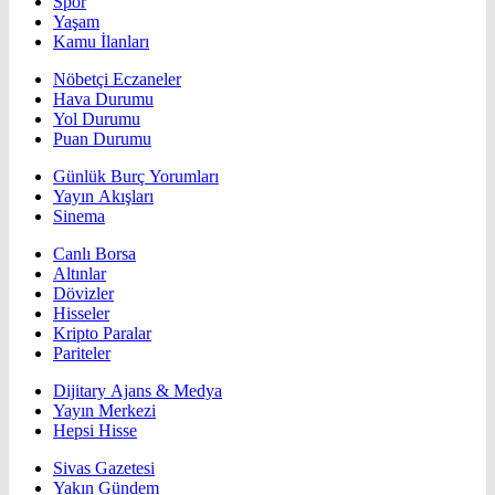
Spor
Yaşam
Kamu İlanları
Nöbetçi Eczaneler
Hava Durumu
Yol Durumu
Puan Durumu
Günlük Burç Yorumları
Yayın Akışları
Sinema
Canlı Borsa
Altınlar
Dövizler
Hisseler
Kripto Paralar
Pariteler
Dijitary Ajans & Medya
Yayın Merkezi
Hepsi Hisse
Sivas Gazetesi
Yakın Gündem