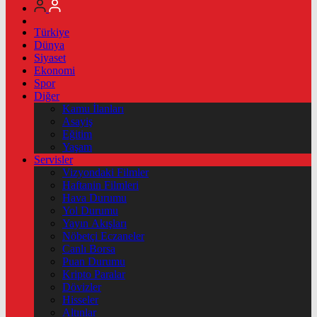
Türkiye
Dünya
Siyaset
Ekonomi
Spor
Diğer
Kamu İlanları
Asayiş
Eğitim
Yaşam
Servisler
Vizyondaki Filmler
Haftanin Filmleri
Hava Durumu
Yol Durumu
Yayın Akışları
Nöbetçi Eczaneler
Canlı Borsa
Puan Durumu
Kripto Paralar
Dövizler
Hisseler
Altınlar