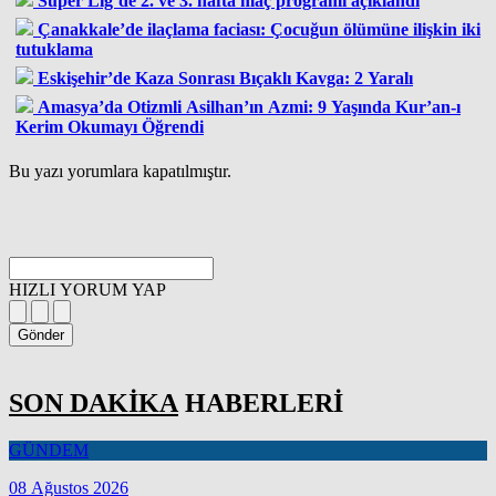
Süper Lig’de 2. ve 3. hafta maç programı açıklandı
Çanakkale’de ilaçlama faciası: Çocuğun ölümüne ilişkin iki
tutuklama
Eskişehir’de Kaza Sonrası Bıçaklı Kavga: 2 Yaralı
Amasya’da Otizmli Asilhan’ın Azmi: 9 Yaşında Kur’an-ı
Kerim Okumayı Öğrendi
Bu yazı yorumlara kapatılmıştır.
HIZLI YORUM YAP
Gönder
SON DAKİKA
HABERLERİ
GÜNDEM
08 Ağustos 2026