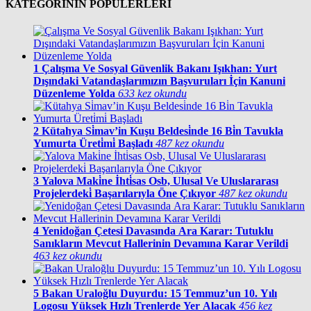
KATEGORİNİN POPÜLERLERİ
1
Çalışma Ve Sosyal Güvenlik Bakanı Işıkhan: Yurt
Dışındaki Vatandaşlarımızın Başvuruları İçin Kanuni
Düzenleme Yolda
633 kez okundu
2
Kütahya Si̇mav’in Kuşu Beldesi̇nde 16 Bi̇n Tavukla
Yumurta Üreti̇mi̇ Başladı
487 kez okundu
3
Yalova Maki̇ne İhti̇sas Osb, Ulusal Ve Uluslararası
Projelerdeki̇ Başarılarıyla Öne Çıkıyor
487 kez okundu
4
Yenidoğan Çetesi Davasında Ara Karar: Tutuklu
Sanıkların Mevcut Hallerinin Devamına Karar Verildi
463 kez okundu
5
Bakan Uraloğlu Duyurdu: 15 Temmuz’un 10. Yılı
Logosu Yüksek Hızlı Trenlerde Yer Alacak
456 kez