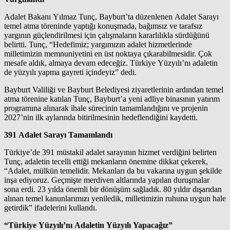
Adalet Bakanı Yılmaz Tunç, Bayburt’ta düzenlenen Adalet Sarayı
temel atma töreninde yaptığı konuşmada, bağımsız ve tarafsız
yargının güçlendirilmesi için çalışmaların kararlılıkla sürdüğünü
belirtti. Tunç, “Hedefimiz; yargımızın adalet hizmetlerinde
milletimizin memnuniyetini en üst noktaya çıkarabilmesidir. Çok
mesafe aldık, almaya devam edeceğiz. Türkiye Yüzyılı’nı adaletin
de yüzyılı yapma gayreti içindeyiz” dedi.
Bayburt Valiliği ve Bayburt Belediyesi ziyaretlerinin ardından temel
atma törenine katılan Tunç, Bayburt’a yeni adliye binasının yatırım
programına alınarak ihale sürecinin tamamlandığını ve projenin
2027’nin ilk aylarında bitirilmesinin hedeflendiğini kaydetti.
391 Adalet Sarayı Tamamlandı
Türkiye’de 391 müstakil adalet sarayının hizmet verdiğini belirten
Tunç, adaletin tecelli ettiği mekanların önemine dikkat çekerek,
“Adalet, mülkün temelidir. Mekanları da bu vakarına uygun şekilde
inşa ediyoruz. Geçmişte merdiven altlarında yapılan duruşmalar
sona erdi. 23 yılda önemli bir dönüşüm sağladık. 80 yıldır dışarıdan
alınan temel kanunlarımızı yeniledik, milletimizin ruhuna uygun hale
getirdik” ifadelerini kullandı.
“Türkiye Yüzyılı’nı Adaletin Yüzyılı Yapacağız”