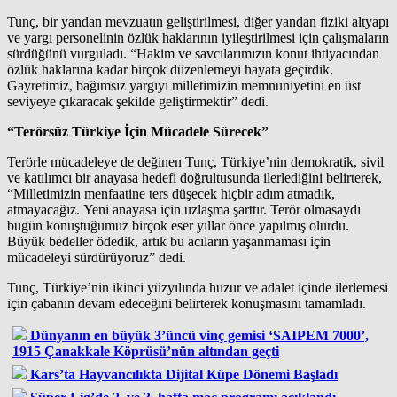
Tunç, bir yandan mevzuatın geliştirilmesi, diğer yandan fiziki altyapı
ve yargı personelinin özlük haklarının iyileştirilmesi için çalışmaların
sürdüğünü vurguladı. “Hakim ve savcılarımızın konut ihtiyacından
özlük haklarına kadar birçok düzenlemeyi hayata geçirdik.
Gayretimiz, bağımsız yargıyı milletimizin memnuniyetini en üst
seviyeye çıkaracak şekilde geliştirmektir” dedi.
“Terörsüz Türkiye İçin Mücadele Sürecek”
Terörle mücadeleye de değinen Tunç, Türkiye’nin demokratik, sivil
ve katılımcı bir anayasa hedefi doğrultusunda ilerlediğini belirterek,
“Milletimizin menfaatine ters düşecek hiçbir adım atmadık,
atmayacağız. Yeni anayasa için uzlaşma şarttır. Terör olmasaydı
bugün konuştuğumuz birçok eser yıllar önce yapılmış olurdu.
Büyük bedeller ödedik, artık bu acıların yaşanmaması için
mücadeleyi sürdürüyoruz” dedi.
Tunç, Türkiye’nin ikinci yüzyılında huzur ve adalet içinde ilerlemesi
için çabanın devam edeceğini belirterek konuşmasını tamamladı.
Dünyanın en büyük 3’üncü vinç gemisi ‘SAIPEM 7000’,
1915 Çanakkale Köprüsü’nün altından geçti
Kars’ta Hayvancılıkta Dijital Küpe Dönemi Başladı