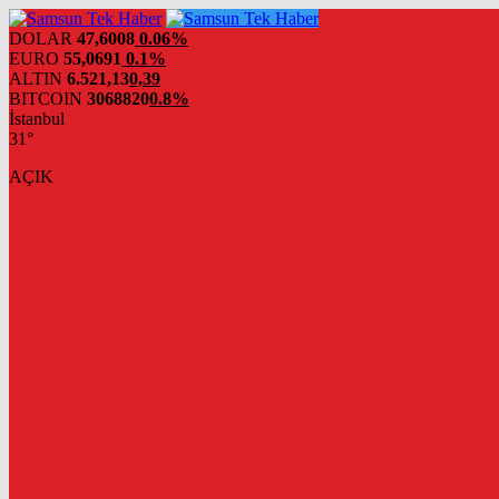
DOLAR
47,6008
0.06%
EURO
55,0691
0.1%
ALTIN
6.521,13
0,39
BITCOIN
3068820
0.8%
İstanbul
31°
AÇIK