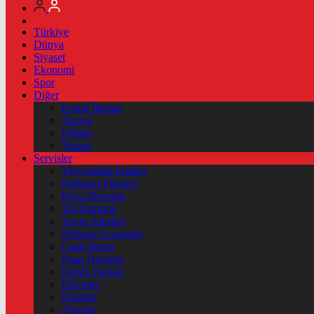
Türkiye
Dünya
Siyaset
Ekonomi
Spor
Diğer
Kamu İlanları
Asayiş
Eğitim
Yaşam
Servisler
Vizyondaki Filmler
Haftanin Filmleri
Hava Durumu
Yol Durumu
Yayın Akışları
Nöbetçi Eczaneler
Canlı Borsa
Puan Durumu
Kripto Paralar
Dövizler
Hisseler
Altınlar