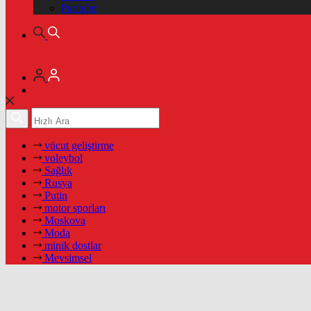
Pariteler
vücut geliştirme
voleybol
Sağlık
Rusya
Putin
motor sporları
Moskova
Moda
minik dostlar
Mevsimsel