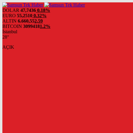
DOLAR
47,7436
0.18%
EURO
55,2510
0.32%
ALTIN
6.660,55
2,59
BITCOIN
3099418
1.2%
İstanbul
28°
AÇIK