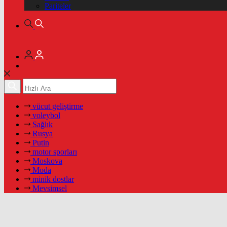
Pariteler
vücut geliştirme
voleybol
Sağlık
Rusya
Putin
motor sporları
Moskova
Moda
minik dostlar
Mevsimsel