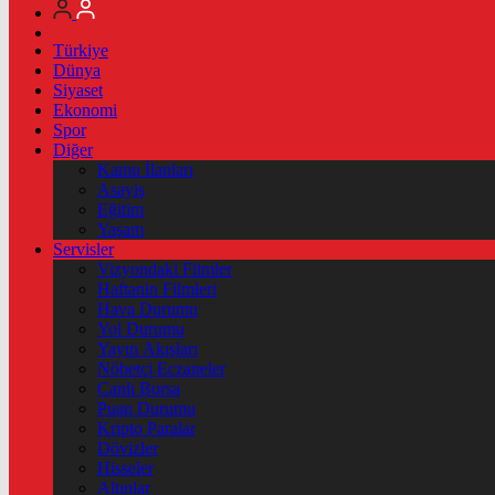
Türkiye
Dünya
Siyaset
Ekonomi
Spor
Diğer
Kamu İlanları
Asayiş
Eğitim
Yaşam
Servisler
Vizyondaki Filmler
Haftanin Filmleri
Hava Durumu
Yol Durumu
Yayın Akışları
Nöbetçi Eczaneler
Canlı Borsa
Puan Durumu
Kripto Paralar
Dövizler
Hisseler
Altınlar