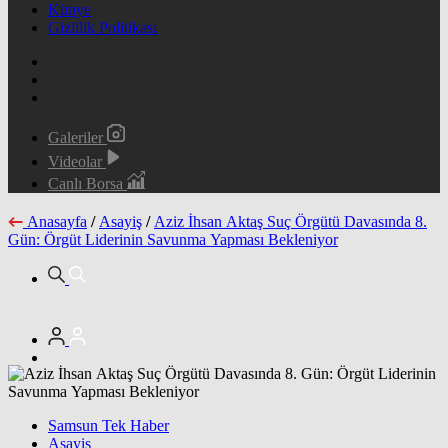
Künye
Gizlilik Politikası
Galeriler
Videolar
Canlı Borsa
Anasayfa
/
Asayiş
/
Aziz İhsan Aktaş Suç Örgütü Davasında 8.
Gün: Örgüt Liderinin Savunma Yapması Bekleniyor
Samsun Tek Haber
Asayiş