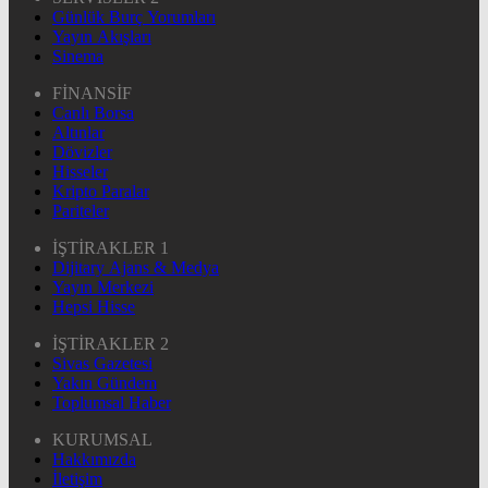
Günlük Burç Yorumları
Yayın Akışları
Sinema
FİNANSİF
Canlı Borsa
Altınlar
Dövizler
Hisseler
Kripto Paralar
Pariteler
İŞTİRAKLER 1
Dijitary Ajans & Medya
Yayın Merkezi
Hepsi Hisse
İŞTİRAKLER 2
Sivas Gazetesi
Yakın Gündem
Toplumsal Haber
KURUMSAL
Hakkımızda
İletişim