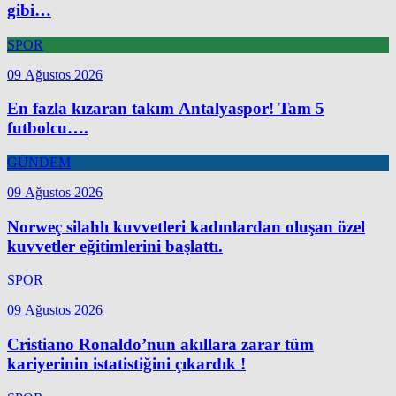
gibi…
SPOR
09 Ağustos 2026
En fazla kızaran takım Antalyaspor! Tam 5
futbolcu….
GÜNDEM
09 Ağustos 2026
Norweç silahlı kuvvetleri kadınlardan oluşan özel
kuvvetler eğitimlerini başlattı.
SPOR
09 Ağustos 2026
Cristiano Ronaldo’nun akıllara zarar tüm
kariyerinin istatistiğini çıkardık !