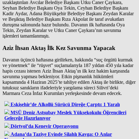
uzaklaştırılan Avcılar Belediye Başkanı Utku Caner Çaykara,
Seyhan Belediye Başkanı Oya Tekin, Ceyhan Belediye Başkanı
Kadir Aydar, Adana Büyükşehir Belediye Başkanı Zeydan Karalar
ve Beşiktaş Belediye Başkanı Rıza Akpolat ile taraf avukatları
duruşma salonunda hazır bulundu. Davanın ilk haftasında Oya
Tekin, Zeydan Karalar ve Utku Caner Çaykara’nın savunma
işlemleri tamamlanmıştı.
Aziz İhsan Aktaş İlk Kez Savunma Yapacak
Davanın üçüncü haftasına girilirken, hakkında “suç örgütü kurmak
ve yönetmek” ile “rüşvet” suçlamalarıyla 187 yıldan 450 yıla kadar
hapis cezası istenen Aziz İhsan Aktaş’ın ilk kez hakim karşısında
savunma yapması bekleniyor. Etkin pişmanlık hükümleri
kapsamında 4 Haziran 2025’te tahliye edilen Aktaş ile birlikte, diğer
tutuksuz sanıkların ifadeleriyle yargılama süreci Silivri’deki
Marmara Ceza İnfaz Kurumları yerleşkesinde devam edecek.
Eskişehir’de Alkollü Sürücü Direğe Çarptı: 1 Yaralı
MSÜ Deniz Astsubay Meslek Yüksekokulu Öğrencileri
Geleceğe Hazırlanıyor
Dörtyol’da Kenevir Operasyonu
Adana’da Taziye Evinde Silahlı Kavga: O Anlar