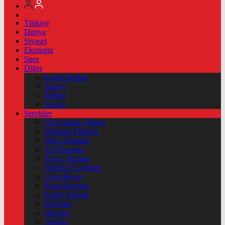
Türkiye
Dünya
Siyaset
Ekonomi
Spor
Diğer
Kamu İlanları
Asayiş
Eğitim
Yaşam
Servisler
Vizyondaki Filmler
Haftanin Filmleri
Hava Durumu
Yol Durumu
Yayın Akışları
Nöbetçi Eczaneler
Canlı Borsa
Puan Durumu
Kripto Paralar
Dövizler
Hisseler
Altınlar