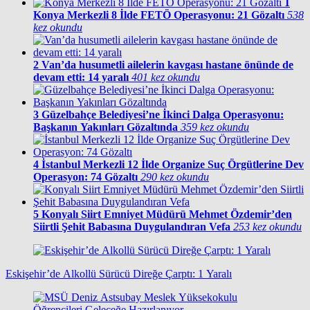
1
Konya Merkezli 8 İlde FETÖ Operasyonu: 21 Gözaltı
538
kez okundu
2
Van’da husumetli ailelerin kavgası hastane önünde de
devam etti: 14 yaralı
401 kez okundu
3
Güzelbahçe Belediyesi’ne İkinci Dalga Operasyonu:
Başkanın Yakınları Gözaltında
359 kez okundu
4
İstanbul Merkezli 12 İlde Organize Suç Örgütlerine Dev
Operasyon: 74 Gözaltı
290 kez okundu
5
Konyalı Siirt Emniyet Müdürü Mehmet Özdemir’den
Siirtli Şehit Babasına Duygulandıran Vefa
253 kez okundu
Eskişehir’de Alkollü Sürücü Direğe Çarptı: 1 Yaralı