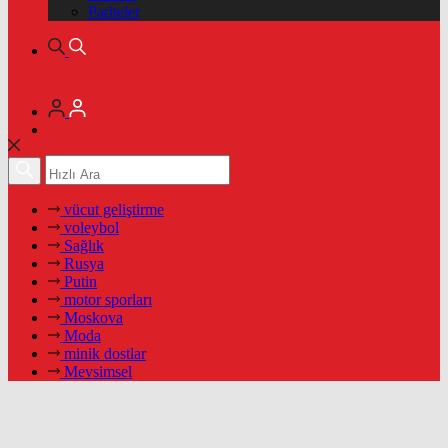
Pariteler
vücut geliştirme
voleybol
Sağlık
Rusya
Putin
motor sporları
Moskova
Moda
minik dostlar
Mevsimsel