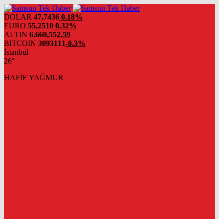
DOLAR
47,7436
0.18%
EURO
55,2510
0.32%
ALTIN
6.660,55
2,59
BITCOIN
3093111
-0.3%
İstanbul
26°
HAFİF YAĞMUR