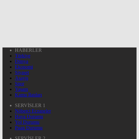
HABERLER
Türkiye
Dünya
Ekonomi
Siyaset
Asayiş
Spor
Yaşam
Kamu İlanları
SERVİSLER 1
Nöbetçi Eczaneler
Hava Durumu
Yol Durumu
Puan Durumu
SERVİSLER 2