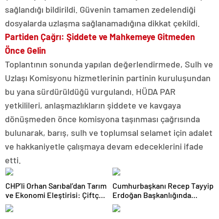
sağlandığı bildirildi. Güvenin tamamen zedelendiği
dosyalarda uzlaşma sağlanamadığına dikkat çekildi.
Partiden Çağrı: Şiddete ve Mahkemeye Gitmeden
Önce Gelin
Toplantının sonunda yapılan değerlendirmede, Sulh ve
Uzlaşı Komisyonu hizmetlerinin partinin kuruluşundan
bu yana sürdürüldüğü vurgulandı. HÜDA PAR
yetkilileri, anlaşmazlıkların şiddete ve kavgaya
dönüşmeden önce komisyona taşınması çağrısında
bulunarak, barış, sulh ve toplumsal selamet için adalet
ve hakkaniyetle çalışmaya devam edeceklerini ifade
etti.
CHP’li Orhan Sarıbal’dan Tarım
Cumhurbaşkanı Recep Tayyip
ve Ekonomi Eleştirisi: Çiftçi
Erdoğan Başkanlığında
Kaderiyle Baş Başa Kaldı
Toplanan AK Parti MKYK’da
Gündem “Terörsüz Türkiye”